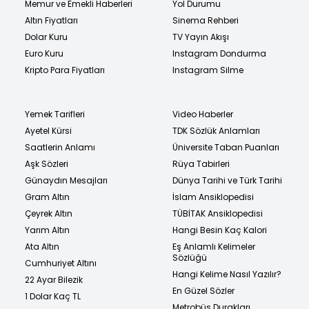
Memur ve Emekli Haberleri
Yol Durumu
Altın Fiyatları
Sinema Rehberi
Dolar Kuru
TV Yayın Akışı
Euro Kuru
Instagram Dondurma
Kripto Para Fiyatları
Instagram Silme
Yemek Tarifleri
Video Haberler
Ayetel Kürsi
TDK Sözlük Anlamları
Saatlerin Anlamı
Üniversite Taban Puanları
Aşk Sözleri
Rüya Tabirleri
Günaydın Mesajları
Dünya Tarihi ve Türk Tarihi
Gram Altın
İslam Ansiklopedisi
Çeyrek Altın
TÜBİTAK Ansiklopedisi
Yarım Altın
Hangi Besin Kaç Kalori
Ata Altın
Eş Anlamlı Kelimeler
Sözlüğü
Cumhuriyet Altını
Hangi Kelime Nasıl Yazılır?
22 Ayar Bilezik
En Güzel Sözler
1 Dolar Kaç TL
Metrobüs Durakları