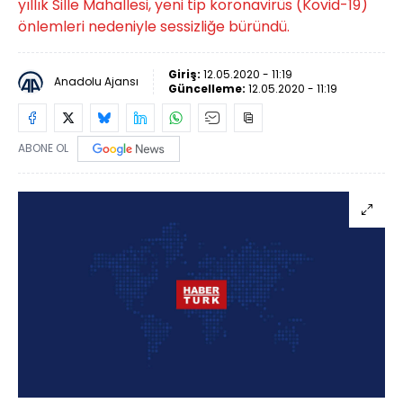
yıllık Sille Mahallesi, yeni tip koronavirüs (Kovid-19)
önlemleri nedeniyle sessizliğe büründü.
Giriş:
12.05.2020 - 11:19
Anadolu Ajansı
Güncelleme:
12.05.2020 - 11:19
ABONE OL