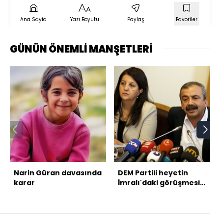
Ana Sayfa
Yazı Boyutu
Paylaş
Favoriler
GÜNÜN ÖNEMLİ MANŞETLERİ
Narin Güran davasında
DEM Partili heyetin
karar
İmralı'daki görüşmesi
sona erdi