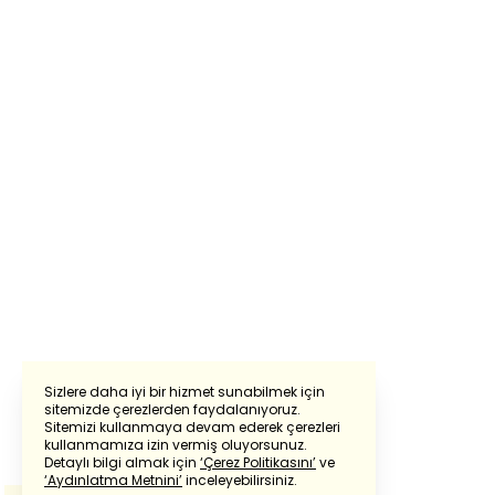
Sizlere daha iyi bir hizmet sunabilmek için
sitemizde çerezlerden faydalanıyoruz.
Sitemizi kullanmaya devam ederek çerezleri
Powered by
Translate
kullanmamıza izin vermiş oluyorsunuz.
Detaylı bilgi almak için
‘Çerez Politikasını’
ve
‘Aydınlatma Metnini’
inceleyebilirsiniz.