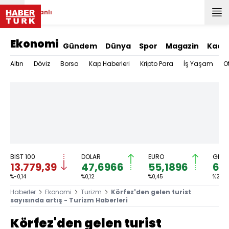
Canlı
Ekonomi
Gündem
Dünya
Spor
Magazin
Kadı
Altın
Döviz
Borsa
Kap Haberleri
Kripto Para
İş Yaşam
O
BIST 100
DOLAR
EURO
GRAM
13.779,39
47,6966
55,1896
6.
%-0,14
%0,12
%0,45
%2,59
Haberler
Ekonomi
Turizm
Körfez'den gelen turist
sayısında artış - Turizm Haberleri
Körfez'den gelen turist