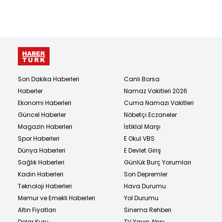
Son Dakika Haberleri
Canlı Borsa
Haberler
Namaz Vakitleri 2026
Ekonomi Haberleri
Cuma Namazı Vakitleri
Güncel Haberler
Nöbetçi Eczaneler
Magazin Haberleri
İstiklal Marşı
Spor Haberleri
E Okul VBS
Dünya Haberleri
E Devlet Giriş
Sağlık Haberleri
Günlük Burç Yorumları
Kadın Haberleri
Son Depremler
Teknoloji Haberleri
Hava Durumu
Memur ve Emekli Haberleri
Yol Durumu
Altın Fiyatları
Sinema Rehberi
Dolar Kuru
TV Yayın Akışı