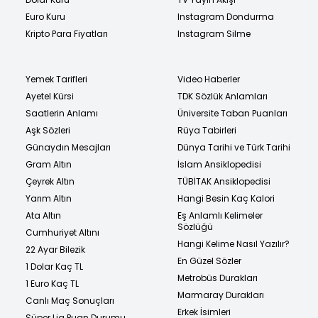
Euro Kuru
Instagram Dondurma
Kripto Para Fiyatları
Instagram Silme
Yemek Tarifleri
Video Haberler
Ayetel Kürsi
TDK Sözlük Anlamları
Saatlerin Anlamı
Üniversite Taban Puanları
Aşk Sözleri
Rüya Tabirleri
Günaydın Mesajları
Dünya Tarihi ve Türk Tarihi
Gram Altın
İslam Ansiklopedisi
Çeyrek Altın
TÜBİTAK Ansiklopedisi
Yarım Altın
Hangi Besin Kaç Kalori
Ata Altın
Eş Anlamlı Kelimeler
Sözlüğü
Cumhuriyet Altını
Hangi Kelime Nasıl Yazılır?
22 Ayar Bilezik
En Güzel Sözler
1 Dolar Kaç TL
Metrobüs Durakları
1 Euro Kaç TL
Marmaray Durakları
Canlı Maç Sonuçları
Erkek İsimleri
Süper Lig Puan Durumu