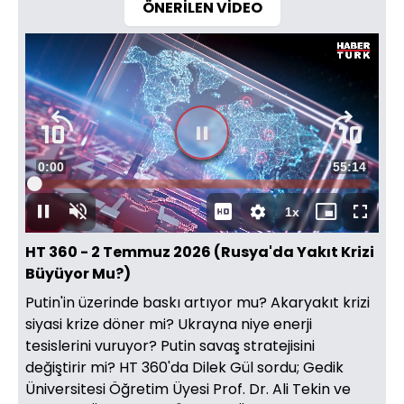
ÖNERİLEN VİDEO
Süre
0:01
Toplam
55:14
Yüklendi
:
0.30%
Süre
1x
Duraklat
Sesi
Oynatma
Mini
Tam
Aç
Hızı
oynatıcı
Ekran
HT 360 - 2 Temmuz 2026 (Rusya'da Yakıt Krizi
Büyüyor Mu?)
Putin'in üzerinde baskı artıyor mu? Akaryakıt krizi
siyasi krize döner mi? Ukrayna niye enerji
tesislerini vuruyor? Putin savaş stratejisini
değiştirir mi? HT 360'da Dilek Gül sordu; Gedik
Üniversitesi Öğretim Üyesi Prof. Dr. Ali Tekin ve