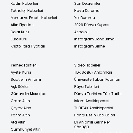
Kadın Haberleri
Son Depremler
Teknoloji Haberleri
Hava Durumu
Memur ve Emekli Haberleri
Yol Durumu
Altın Fiyatları
2026 Dünya Kupası
Dolar Kuru
Astroloji
Euro Kuru
Instagram Dondurma
Kripto Para Fiyatları
Instagram Silme
Yemek Tarifleri
Video Haberler
Ayetel Kürsi
TDK Sözlük Anlamları
Saatlerin Anlamı
Üniversite Taban Puanları
Aşk Sözleri
Rüya Tabirleri
Günaydın Mesajları
Dünya Tarihi ve Türk Tarihi
Gram Altın
İslam Ansiklopedisi
Çeyrek Altın
TÜBİTAK Ansiklopedisi
Yarım Altın
Hangi Besin Kaç Kalori
Ata Altın
Eş Anlamlı Kelimeler
Sözlüğü
Cumhuriyet Altını