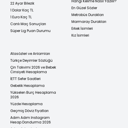
Hangi Kelime Nasıl Yazılır?
22 Ayar Bilezik
En Güzel Sözler
1 Dolar Kaç TL
Metrobüs Durakları
1 Euro Kaç TL
Marmaray Durakları
Canlı Maç Sonuçları
Erkek İsimleri
Süper Lig Puan Durumu
Kız İsimleri
Atasözleri ve Anlamları
Türkçe Deyimler Sözlüğü
Çin Takvimi 2026 ve Bebek
Cinsiyeti Hesaplama
İETT Sefer Saatleri
Gebelik Hesaplama
Yükselen Burç Hesaplama
2026
Yüzde Hesaplama
Geçmiş Döviz Fiyatları
Adım Adım Instagram
Hesap Dondurma 2026