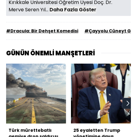
Kırıkkale Üniversitesi Öğretim Üyesi Doç. Dr.
Merve Seren Yıl...
Daha Fazla Göster
#Dracula: Bir Dehşet Komedisi
#Çayyolu Cüneyt Gök
GÜNÜN ÖNEMLİ MANŞETLERİ
Türk mürettebatlı
25 eyaletten Trump
gemiye dron saldırısı
yönetimine dava