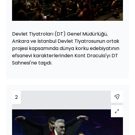
Yüklendi
:
25.18%
Sesi
Oynatma
Aç
Hızı
Devlet Tiyatroları (DT) Genel Müdürlüğü,
Ankara ve İstanbul Devlet Tiyatrosunun ortak
projesi kapsamında dünya korku edebiyatının
efsanevi karakterlerinden Kont Dracula'yı DT
Sahnesi'ne taşıdı.
2