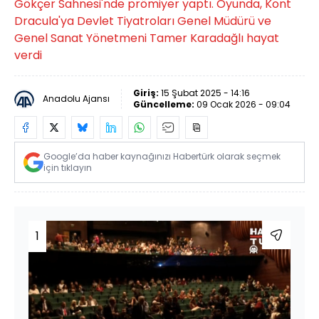
Gökçer Sahnesi'nde prömiyer yaptı. Oyunda, Kont
Dracula'ya Devlet Tiyatroları Genel Müdürü ve
Genel Sanat Yönetmeni Tamer Karadağlı hayat
verdi
Giriş:
15 Şubat 2025 - 14:16
Anadolu Ajansı
Güncelleme:
09 Ocak 2026 - 09:04
Google’da haber kaynağınızı Habertürk olarak seçmek
için tıklayın
1