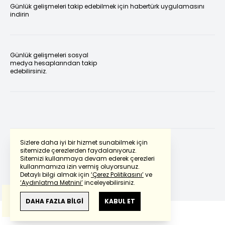
Günlük gelişmeleri takip edebilmek için habertürk uygulamasını
indirin
Günlük gelişmeleri sosyal
medya hesaplarından takip
edebilirsiniz.
Sizlere daha iyi bir hizmet sunabilmek için
sitemizde çerezlerden faydalanıyoruz.
Sitemizi kullanmaya devam ederek çerezleri
Powered by
Translate
kullanmamıza izin vermiş oluyorsunuz.
Detaylı bilgi almak için
‘Çerez Politikasını’
ve
‘Aydınlatma Metnini’
inceleyebilirsiniz.
Bu çeviride
Google Translete
kullanılmıştır.
Anlam ve çeviri hatalarından
haberturk.com
DAHA FAZLA BİLGİ
KABUL ET
sorumlu değildir.