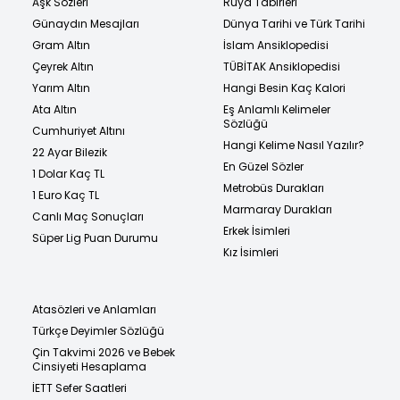
Aşk Sözleri
Rüya Tabirleri
Günaydın Mesajları
Dünya Tarihi ve Türk Tarihi
Gram Altın
İslam Ansiklopedisi
Çeyrek Altın
TÜBİTAK Ansiklopedisi
Yarım Altın
Hangi Besin Kaç Kalori
Ata Altın
Eş Anlamlı Kelimeler
Sözlüğü
Cumhuriyet Altını
Hangi Kelime Nasıl Yazılır?
22 Ayar Bilezik
En Güzel Sözler
1 Dolar Kaç TL
Metrobüs Durakları
1 Euro Kaç TL
Marmaray Durakları
Canlı Maç Sonuçları
Erkek İsimleri
Süper Lig Puan Durumu
Kız İsimleri
Atasözleri ve Anlamları
Türkçe Deyimler Sözlüğü
Çin Takvimi 2026 ve Bebek
Cinsiyeti Hesaplama
İETT Sefer Saatleri