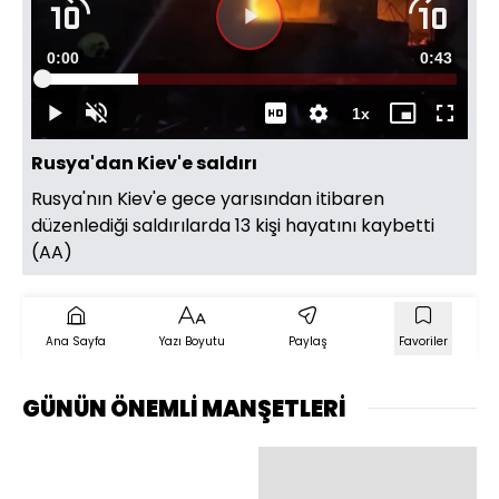
Süre
0:00
Toplam
0:43
Yüklendi
:
23.11%
Süre
1x
Duraklat
Sesi
Oynatma
Mini
Tam
Aç
Hızı
oynatıcı
Ekran
Rusya'dan Kiev'e saldırı
Rusya'nın Kiev'e gece yarısından itibaren
düzenlediği saldırılarda 13 kişi hayatını kaybetti
(AA)
Ana Sayfa
Yazı Boyutu
Paylaş
Favoriler
GÜNÜN ÖNEMLİ MANŞETLERİ