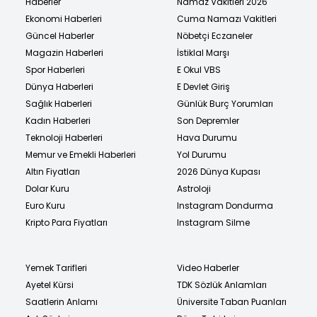
Haberler
Namaz Vakitleri 2026
Ekonomi Haberleri
Cuma Namazı Vakitleri
Güncel Haberler
Nöbetçi Eczaneler
Magazin Haberleri
İstiklal Marşı
Spor Haberleri
E Okul VBS
Dünya Haberleri
E Devlet Giriş
Sağlık Haberleri
Günlük Burç Yorumları
Kadın Haberleri
Son Depremler
Teknoloji Haberleri
Hava Durumu
Memur ve Emekli Haberleri
Yol Durumu
Altın Fiyatları
2026 Dünya Kupası
Dolar Kuru
Astroloji
Euro Kuru
Instagram Dondurma
Kripto Para Fiyatları
Instagram Silme
Yemek Tarifleri
Video Haberler
Ayetel Kürsi
TDK Sözlük Anlamları
Saatlerin Anlamı
Üniversite Taban Puanları