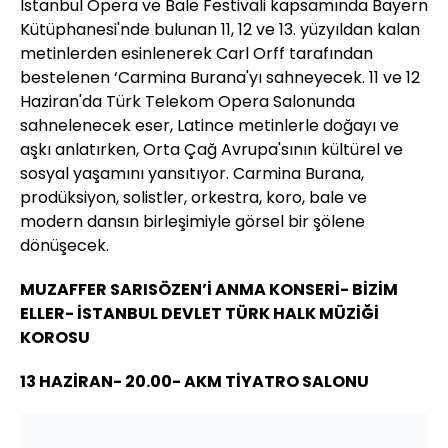
İstanbul Opera ve Bale Festivali kapsamında Bayern
Kütüphanesi'nde bulunan 11, 12 ve 13. yüzyıldan kalan
metinlerden esinlenerek Carl Orff tarafından
bestelenen ‘Carmina Burana'yı sahneyecek. 11 ve 12
Haziran'da Türk Telekom Opera Salonunda
sahnelenecek eser, Latince metinlerle doğayı ve
aşkı anlatırken, Orta Çağ Avrupa'sının kültürel ve
sosyal yaşamını yansıtıyor. Carmina Burana,
prodüksiyon, solistler, orkestra, koro, bale ve
modern dansın birleşimiyle görsel bir şölene
dönüşecek.
MUZAFFER SARISÖZEN’İ ANMA KONSERİ- BİZİM
ELLER- İSTANBUL DEVLET TÜRK HALK MÜZİĞİ
KOROSU
13 HAZİRAN- 20.00- AKM TİYATRO SALONU