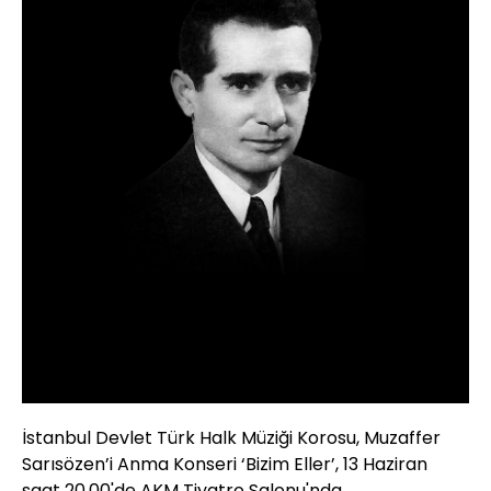
İstanbul Devlet Türk Halk Müziği Korosu, Muzaffer
Sarısözen’i Anma Konseri ‘Bizim Eller’, 13 Haziran
saat 20.00'de AKM Tiyatro Salonu'nda