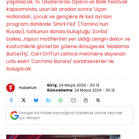
yaşanacak. 15. Uluslararası Opera ve Bale Festivali
kapsamında, uzun bir aradan sonra 'Uçan
Hollandalı', çocuk ve gençlere ilk kez ayrılan
program dahilinde 'Sihirli Flüt' (Tamino'nun
Rüyası), tutkunun dansla buluştuğu 'Zorba'
balesi, Japon motiflerinin yer aldığı zengin dekor ve
kostümlerle görsel bir şölene dönüşecek 'Madama
Butterfly', Carl Orff'un Latince metinlere dayanan
ünlü eseri 'Carmina Burana' sanatseverler ile
buluşacak.
Giriş:
24 Mayıs 2024 - 00:13
Habertürk
Güncelleme:
24 Mayıs 2024 - 00:13
Google’da haber kaynağınızı Habertürk olarak seçmek
için tıklayın