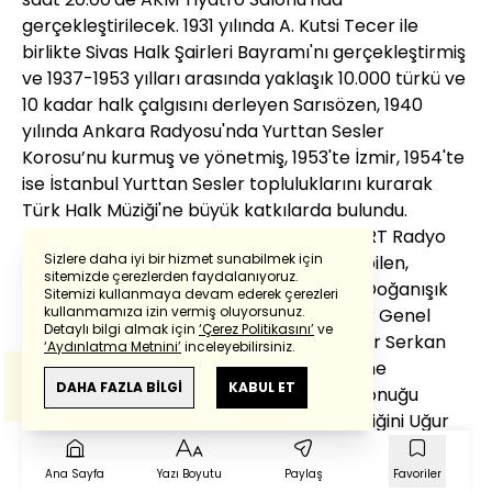
gerçekleştirilecek. 1931 yılında A. Kutsi Tecer ile
birlikte Sivas Halk Şairleri Bayramı'nı gerçekleştirmiş
ve 1937-1953 yılları arasında yaklaşık 10.000 türkü ve
10 kadar halk çalgısını derleyen Sarısözen, 1940
yılında Ankara Radyosu'nda Yurttan Sesler
Korosu’nu kurmuş ve yönetmiş, 1953'te İzmir, 1954'te
ise İstanbul Yurttan Sesler topluluklarını kurarak
Türk Halk Müziği'ne büyük katkılarda bulundu.
Muzaffer Sarısözen’i Anma konserinde TRT Radyo
Sizlere daha iyi bir hizmet sunabilmek için
sanatçıları Hüsamettin Subaşı, Soner Özbilen,
sitemizde çerezlerden faydalanıyoruz.
Kubilay Dökmetaş, İbrahim Can, Nursaç Doğanışık
Sitemizi kullanmaya devam ederek çerezleri
Powered by
Translate
kullanmamıza izin vermiş oluyorsunuz.
ve Elvan Sevim'in yanı sıra Güzel Sanatlar Genel
Detaylı bilgi almak için
‘Çerez Politikasını’
ve
Müdür Yardımcısı Enver Merallı, sanatçılar Serkan
‘Aydınlatma Metnini’
inceleyebilirsiniz.
Çağrı ve Züleyha Ortak solist olarak sahne
Bu çeviride
Google Translete
kullanılmıştır.
Anlam ve çeviri hatalarından
haberturk.com
DAHA FAZLA BİLGİ
KABUL ET
alacaklar. Dr. Süleyman Şenel ise Onur Konuğu
sorumlu değildir.
olarak programa katılacak. Konserin şefliğini Uğur
Kaya üstlenecek.
Ana Sayfa
Yazı Boyutu
Paylaş
Favoriler