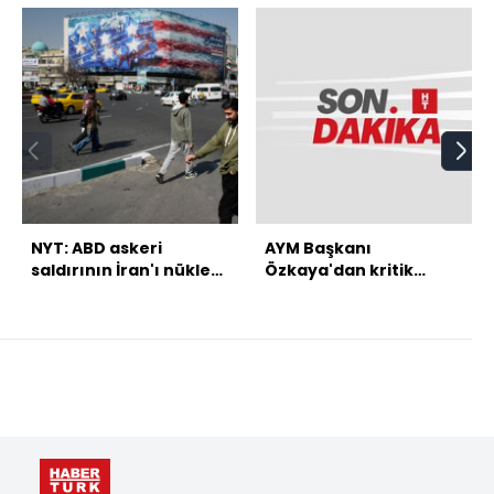
NYT: ABD askeri
AYM Başkanı
saldırının İran'ı nükleer
Özkaya'dan kritik
programdan
mesajlar
vazgeçireceğinden
şüpheli