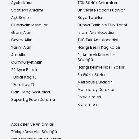
Ayetel Kürsi
TDK Sözlük Anlamları
Saatlerin Anlamı
Üniversite Taban Puanları
Aşk Sözleri
Rüya Tabirleri
Günaydın Mesajları
Dünya Tarihi ve Türk Tarihi
Gram Altın
İslam Ansiklopedisi
Çeyrek Altın
TÜBİTAK Ansiklopedisi
Yarım Altın
Hangi Besin Kaç Kalori
Ata Altın
Eş Anlamlı Kelimeler
Sözlüğü
Cumhuriyet Altını
Hangi Kelime Nasıl Yazılır?
22 Ayar Bilezik
En Güzel Sözler
1 Dolar Kaç TL
Metrobüs Durakları
1 Euro Kaç TL
Marmaray Durakları
Canlı Maç Sonuçları
Erkek İsimleri
Süper Lig Puan Durumu
Kız İsimleri
Atasözleri ve Anlamları
Türkçe Deyimler Sözlüğü