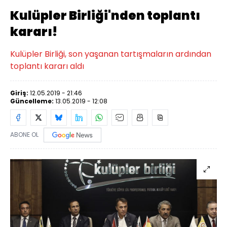
Kulüpler Birliği'nden toplantı
kararı!
Kulüpler Birliği, son yaşanan tartışmaların ardından
toplantı kararı aldı
Giriş:
12.05.2019 - 21:46
Güncelleme:
13.05.2019 - 12:08
ABONE OL