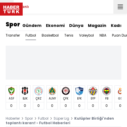
Canlı
Spor
Gündem
Ekonomi
Dünya
Magazin
Kadın
Futbol
Transfer
Basketbol
Tenis
Voleybol
NBA
Puan Du
ASF
BJK
ÇRZ
ALNY
ÇFK
EFK
EYP
FB
GS
0
0
0
0
0
0
0
0
0
Haberler
Spor
Futbol
Süper Lig
Kulüpler Birliği'nden
toplantı kararı! - Futbol Haberleri