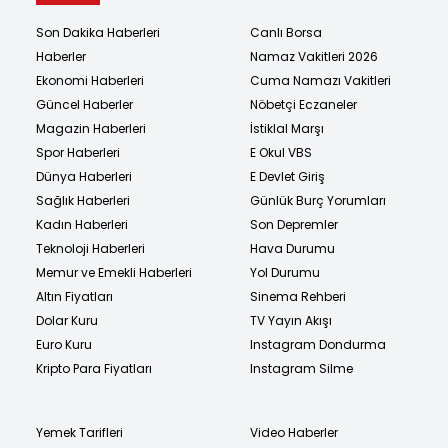
Son Dakika Haberleri
Canlı Borsa
Haberler
Namaz Vakitleri 2026
Ekonomi Haberleri
Cuma Namazı Vakitleri
Güncel Haberler
Nöbetçi Eczaneler
Magazin Haberleri
İstiklal Marşı
Spor Haberleri
E Okul VBS
Dünya Haberleri
E Devlet Giriş
Sağlık Haberleri
Günlük Burç Yorumları
Kadın Haberleri
Son Depremler
Teknoloji Haberleri
Hava Durumu
Memur ve Emekli Haberleri
Yol Durumu
Altın Fiyatları
Sinema Rehberi
Dolar Kuru
TV Yayın Akışı
Euro Kuru
Instagram Dondurma
Kripto Para Fiyatları
Instagram Silme
Yemek Tarifleri
Video Haberler