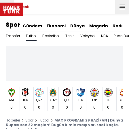
Canlı
Spor
Gündem
Ekonomi
Dünya
Magazin
Kadın
Futbol
Transfer
Basketbol
Tenis
Voleybol
NBA
Puan Du
ASF
BJK
ÇRZ
ALNY
ÇFK
EFK
EYP
FB
GS
0
0
0
0
0
0
0
0
0
Haberler
Spor
Futbol
MAÇ PROGRAMI 29 HAZİRAN | Dünya
Kupası son 32 maçları! Bugün kimin maçı var, saat kaçta,