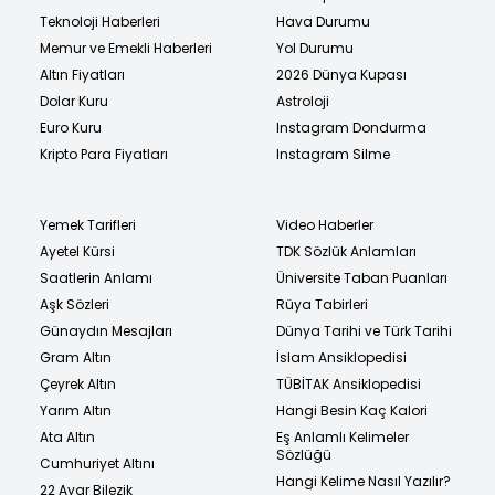
Teknoloji Haberleri
Hava Durumu
Memur ve Emekli Haberleri
Yol Durumu
Altın Fiyatları
2026 Dünya Kupası
Dolar Kuru
Astroloji
Euro Kuru
Instagram Dondurma
Kripto Para Fiyatları
Instagram Silme
Yemek Tarifleri
Video Haberler
Ayetel Kürsi
TDK Sözlük Anlamları
Saatlerin Anlamı
Üniversite Taban Puanları
Aşk Sözleri
Rüya Tabirleri
Günaydın Mesajları
Dünya Tarihi ve Türk Tarihi
Gram Altın
İslam Ansiklopedisi
Çeyrek Altın
TÜBİTAK Ansiklopedisi
Yarım Altın
Hangi Besin Kaç Kalori
Ata Altın
Eş Anlamlı Kelimeler
Sözlüğü
Cumhuriyet Altını
Hangi Kelime Nasıl Yazılır?
22 Ayar Bilezik