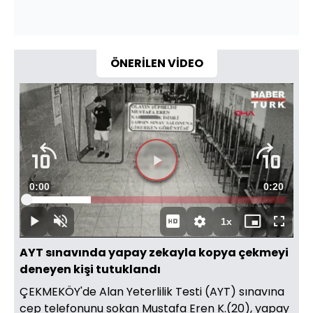
ÖNERİLEN VİDEO
Videoyu
Süre
0:00
Toplam
0:20
Oynat
Yüklendi
:
24.67%
Süre
1x
Oynat
Sesi
Oynatma
Mini
Tam
Aç
Hızı
oynatıcı
Ekran
AYT sınavında yapay zekayla kopya çekmeyi
deneyen kişi tutuklandı
ÇEKMEKÖY'de Alan Yeterlilik Testi (AYT) sınavına
cep telefonunu sokan Mustafa Eren K.(20), yapay