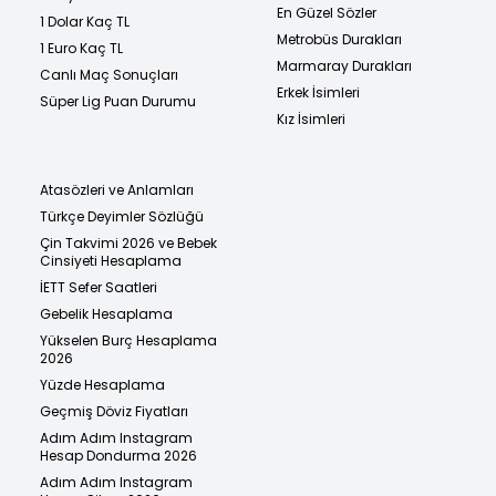
En Güzel Sözler
1 Dolar Kaç TL
Metrobüs Durakları
1 Euro Kaç TL
Marmaray Durakları
Canlı Maç Sonuçları
Erkek İsimleri
Süper Lig Puan Durumu
Kız İsimleri
Atasözleri ve Anlamları
Türkçe Deyimler Sözlüğü
Çin Takvimi 2026 ve Bebek
Cinsiyeti Hesaplama
İETT Sefer Saatleri
Gebelik Hesaplama
Yükselen Burç Hesaplama
2026
Yüzde Hesaplama
Geçmiş Döviz Fiyatları
Adım Adım Instagram
Hesap Dondurma 2026
Adım Adım Instagram