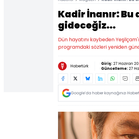
Kadir İnanır: Bu
gideceğiz...
Dün hayatını kaybeden Yeşilçam'ın 
programdaki sözleri yeniden gün
Giriş:
27 Haziran 20
Habertürk
Güncelleme:
27 Ha
Google’da haber kaynağınızı Habertü