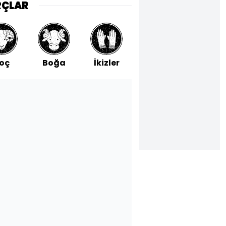
RÇLAR
oç
Boğa
İkizler
Yengeç
Aslan