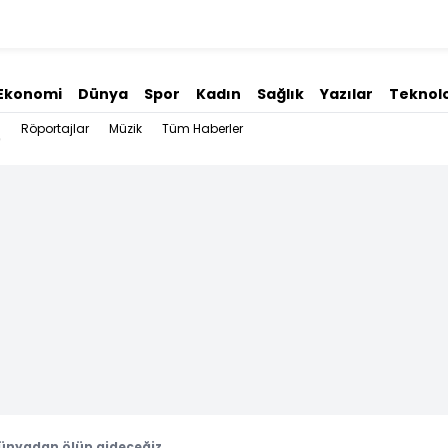
Ekonomi
Dünya
Spor
Kadın
Sağlık
Yazılar
Teknolo
Röportajlar
Müzik
Tüm Haberler
dünyadan ölüp gideceğiz...