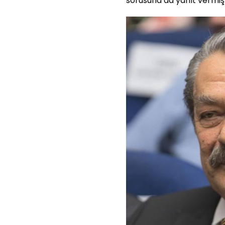
sorusuna da yanıt vermişt