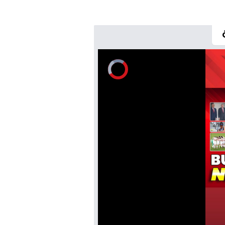
Video
Oynatıcısı
yükleniyor.
Yüklendi
:
0%
Sesi
Aç