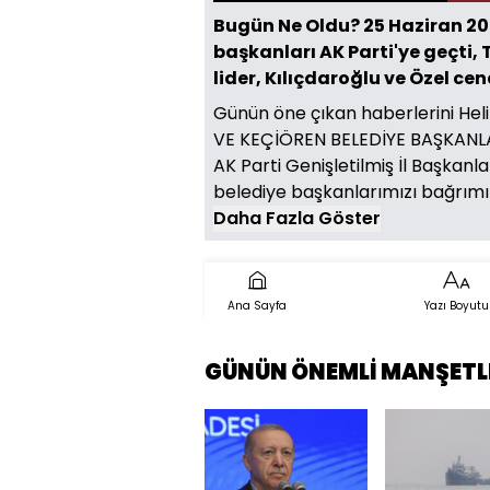
Bugün Ne Oldu? 25 Haziran 202
başkanları AK Parti'ye geçti
lider, Kılıçdaroğlu ve Özel ce
Günün öne çıkan haberlerini Hel
VE KEÇİÖREN BELEDİYE BAŞKANL
AK Parti Genişletilmiş İl Başkanl
belediye başkanlarımızı bağrımız
Daha Fazla Göster
Ana Sayfa
Yazı Boyutu
GÜNÜN ÖNEMLİ MANŞETL