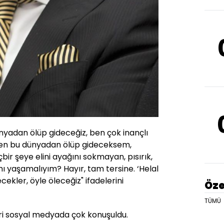
nyadan ölüp gideceğiz, ben çok inançlı
ben bu dünyadan ölüp gideceksem,
bir şeye elini ayağını sokmayan, pısırık,
ı yaşamalıyım? Hayır, tam tersine. ‘Helal
ekler, öyle öleceğiz" ifadelerini
Öze
TÜMÜ
ri sosyal medyada çok konuşuldu.