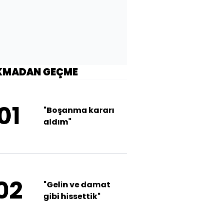
KMADAN GEÇME
01
"Boşanma kararı
aldım"
02
"Gelin ve damat
gibi hissettik"