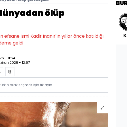
BU
 dünyadan ölüp
K
efsane ismi Kadir İnanır'ın yıllar önce katıldığı
deme geldi
26 - 11:54
ziran 2026 - 12:57
rk olarak seçmek için tıklayın