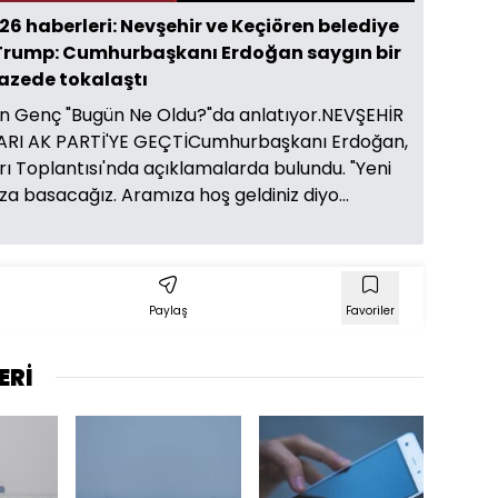
6 haberleri: Nevşehir ve Keçiören belediye
, Trump: Cumhurbaşkanı Erdoğan saygın bir
nazede tokalaştı
in Genç "Bugün Ne Oldu?"da anlatıyor.NEVŞEHİR
ARI AK PARTİ'YE GEÇTİCumhurbaşkanı Erdoğan,
arı Toplantısı'nda açıklamalarda bulundu. "Yeni
a basacağız. Aramıza hoş geldiniz diyo...
Paylaş
Favoriler
ERİ