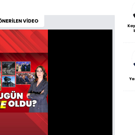
ÖNERİLEN VİDEO
Kay
De
haf
a
bl
Ya
Oynatma
Hızı