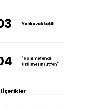
03
Yalıkavak tatili
04
"Hanımefendi
üzülmesin lütfen"
l İçerikler