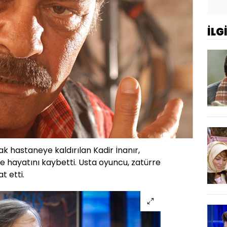
İLG
ak hastaneye kaldırılan Kadir İnanır,
 hayatını kaybetti. Usta oyuncu, zatürre
t etti.