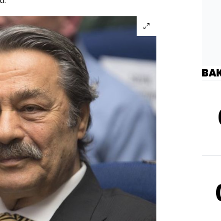
i.
BA