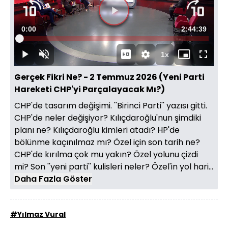
Videoyu
Süre
0:00
Toplam
2:44:39
Oynat
Yüklendi
:
0.10%
Süre
1x
Oynat
Sesi
Oynatma
Mini
Tam
Aç
Hızı
oynatıcı
Ekran
Gerçek Fikri Ne? - 2 Temmuz 2026 (Yeni Parti
Hareketi CHP'yi Parçalayacak Mı?)
CHP'de tasarım değişimi. ''Birinci Parti'' yazısı gitti.
CHP'de neler değişiyor? Kılıçdaroğlu'nun şimdiki
planı ne? Kılıçdaroğlu kimleri atadı? HP'de
bölünme kaçınılmaz mı? Özel için son tarih ne?
CHP'de kırılma çok mu yakın? Özel yolunu çizdi
mi? Son ''yeni parti'' kulisleri neler? Özel'in yol hari...
Daha Fazla Göster
#Yılmaz Vural