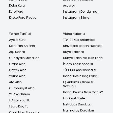
Dolar Kuru
Astroloji
Euro Kuru
Instagram Dondurma
Kripto Para Fiyatları
Instagram Silme
Yemek Tarifleri
Video Haberler
Ayetel Kürsi
TDK Sözlük Anlamları
Saatlerin Anlamı
Üniversite Taban Puanları
Aşk Sözleri
Rüya Tabirleri
Günaydın Mesajları
Dünya Tarihi ve Türk Tarihi
Gram Altın
İslam Ansiklopedisi
Çeyrek Altın
TÜBİTAK Ansiklopedisi
Yarım Altın
Hangi Besin Kaç Kalori
Ata Altın
Eş Anlamlı Kelimeler
Sözlüğü
Cumhuriyet Altını
Hangi Kelime Nasıl Yazılır?
22 Ayar Bilezik
En Güzel Sözler
1 Dolar Kaç TL
Metrobüs Durakları
1 Euro Kaç TL
Marmaray Durakları
Canlı Maç Sonuçları