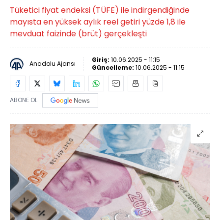
Tüketici fiyat endeksi (TÜFE) ile indirgendiğinde
mayısta en yüksek aylık reel getiri yüzde 1,8 ile
mevduat faizinde (brüt) gerçekleşti
Giriş:
10.06.2025 - 11:15
Anadolu Ajansı
Güncelleme:
10.06.2025 - 11:15
ABONE OL