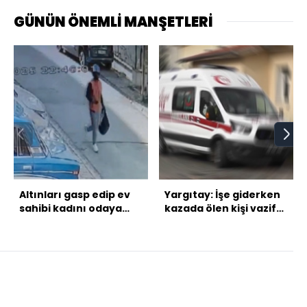
GÜNÜN ÖNEMLİ MANŞETLERİ
Altınları gasp edip ev
Yargıtay: İşe giderken
sahibi kadını odaya
kazada ölen kişi vazife
kilitledi!
malulü sayılmalı