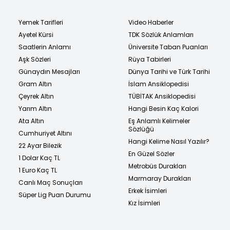
Yemek Tarifleri
Video Haberler
Ayetel Kürsi
TDK Sözlük Anlamları
Saatlerin Anlamı
Üniversite Taban Puanları
Aşk Sözleri
Rüya Tabirleri
Günaydın Mesajları
Dünya Tarihi ve Türk Tarihi
Gram Altın
İslam Ansiklopedisi
Çeyrek Altın
TÜBİTAK Ansiklopedisi
Yarım Altın
Hangi Besin Kaç Kalori
Ata Altın
Eş Anlamlı Kelimeler
Sözlüğü
Cumhuriyet Altını
Hangi Kelime Nasıl Yazılır?
22 Ayar Bilezik
En Güzel Sözler
1 Dolar Kaç TL
Metrobüs Durakları
1 Euro Kaç TL
Marmaray Durakları
Canlı Maç Sonuçları
Erkek İsimleri
Süper Lig Puan Durumu
Kız İsimleri