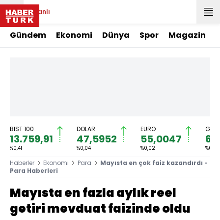
Canlı
Gündem
Ekonomi
Dünya
Spor
Magazin
BIST 100
DOLAR
EURO
GRAM
13.759,91
47,5952
55,0047
6.
%0,41
%0,04
%0,02
%0,70
Haberler
Ekonomi
Para
Mayısta en çok faiz kazandırdı -
Para Haberleri
Mayısta en fazla aylık reel
getiri mevduat faizinde oldu