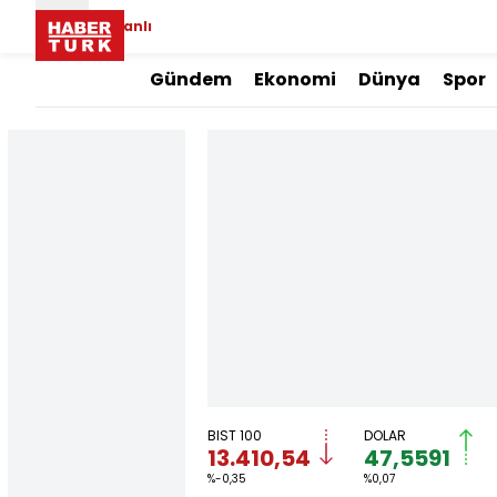
Canlı
Gündem
Ekonomi
Dünya
Spor
BIST 100
DOLAR
13.410,54
47,5591
%-0,35
%0,07