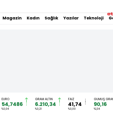
Magazin
Kadın
Sağlık
Yazılar
Teknoloji
G
EURO
GRAM ALTIN
FAİZ
GÜMÜŞ GRA
54,7486
6.210,34
41,74
90,16
%0,04
%0,21
%0,00
%1,34