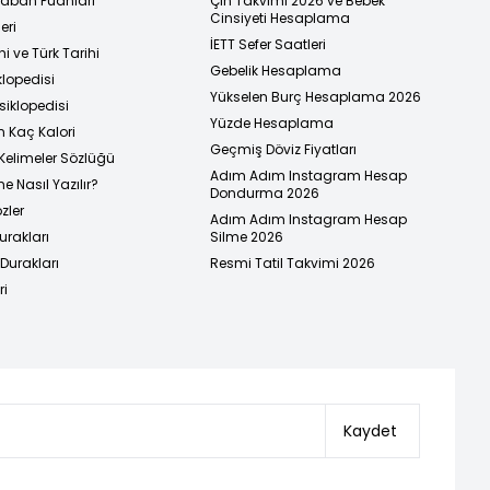
 Taban Puanları
Çin Takvimi 2026 ve Bebek
Cinsiyeti Hesaplama
eri
İETT Sefer Saatleri
i ve Türk Tarihi
Gebelik Hesaplama
klopedisi
Yükselen Burç Hesaplama 2026
siklopedisi
Yüzde Hesaplama
n Kaç Kalori
Geçmiş Döviz Fiyatları
Kelimeler Sözlüğü
Adım Adım Instagram Hesap
e Nasıl Yazılır?
Dondurma 2026
zler
Adım Adım Instagram Hesap
urakları
Silme 2026
urakları
Resmi Tatil Takvimi 2026
ri
Kaydet