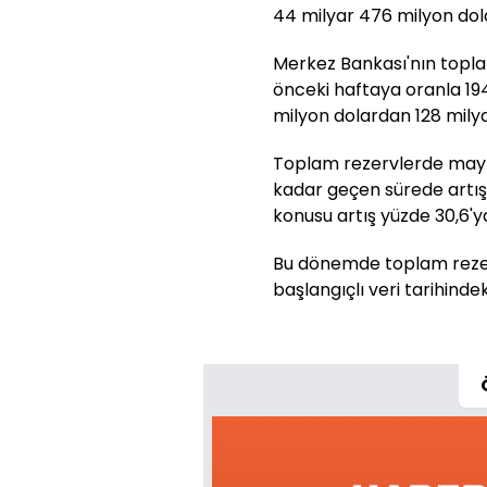
44 milyar 476 milyon dola
Merkez Bankası'nın toplam
önceki haftaya oranla 194
milyon dolardan 128 milya
Toplam rezervlerde mayıs
kadar geçen sürede artış,
konusu artış yüzde 30,6'ya 
Bu dönemde toplam rezerv
başlangıçlı veri tarihinde