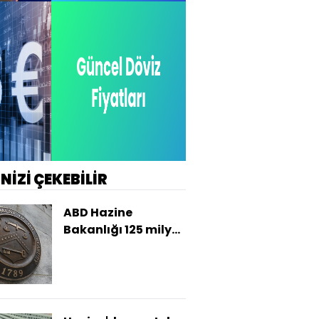
İNİZİ ÇEKEBİLİR
ABD Hazine
Bakanlığı 125 milyar
dolarlık tahvil
satacak