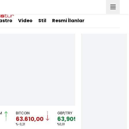
astro
Video
Stil
Resmi İlanlar
M
BITCOIN
GBP/TRY
EUR/USD
B
63.610,00
63,9053
1,1507
8
%-0,21
%0,01
%-0,02
%1