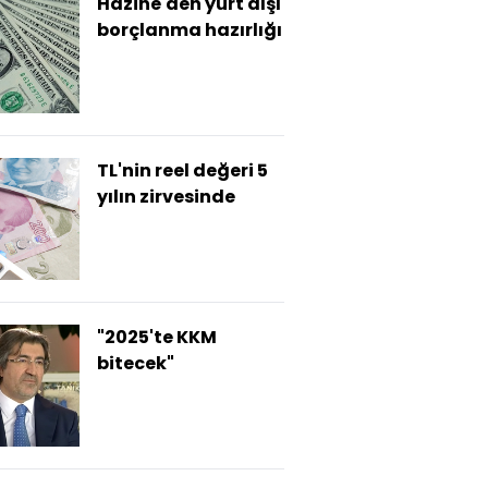
Hazine'den yurt dışı
borçlanma hazırlığı
TL'nin reel değeri 5
yılın zirvesinde
"2025'te KKM
bitecek"