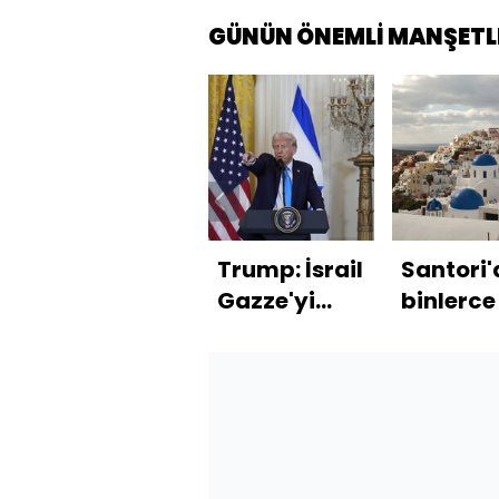
GÜNÜN ÖNEMLİ MANŞETL
Trump: İsrail
Santori'
Gazze'yi
binlerce 
ABD'ye
ayrıldı
teslim
edecek