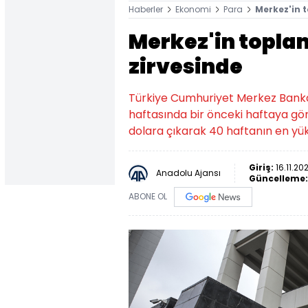
Haberler
Ekonomi
Para
Merkez'in t
Merkez'in toplam
zirvesinde
Türkiye Cumhuriyet Merkez Banka
haftasında bir önceki haftaya gör
dolara çıkarak 40 haftanın en yük
Giriş:
16.11.20
Anadolu Ajansı
Güncelleme
ABONE OL