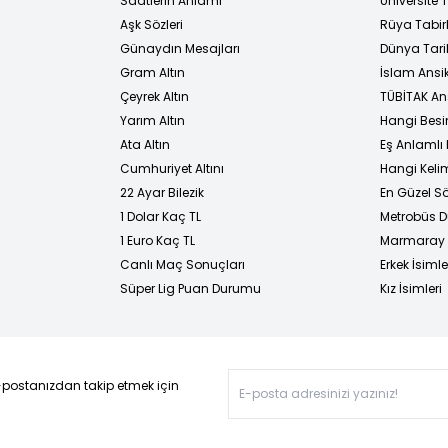
i
Saatlerin Anlamı
Üniversite
Aşk Sözleri
Rüya Tabirl
Günaydın Mesajları
Dünya Tarih
Gram Altın
İslam Ansi
Çeyrek Altın
TÜBİTAK An
Yarım Altın
Hangi Besi
Ata Altın
Eş Anlamlı 
Cumhuriyet Altını
Hangi Kelim
22 Ayar Bilezik
En Güzel Sö
1 Dolar Kaç TL
Metrobüs D
1 Euro Kaç TL
Marmaray D
Canlı Maç Sonuçları
Erkek İsimle
Süper Lig Puan Durumu
Kız İsimleri
-postanızdan takip etmek için