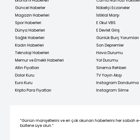
Ekonomi Haberleri
Cuma Namazı Vakitler
Güncel Haberler
Nöbetçi Eczaneler
Magazin Haberleri
İstiklal Marşı
Spor Haberleri
E Okul VBS
Dünya Haberleri
E Devlet Giriş
Sağlık Haberleri
Günlük Burç Yorumları
Kadın Haberleri
Son Depremler
Teknoloji Haberleri
Hava Durumu
Memur ve Emekli Haberleri
Yol Durumu
Altın Fiyatları
Sinema Rehberi
Dolar Kuru
TV Yayın Akışı
Euro Kuru
Instagram Dondurma
Kripto Para Fiyatları
Instagram Silme
“Günün manşetlerini ve en çok okunan haberlerini her sabah e
bültene üye olun.”