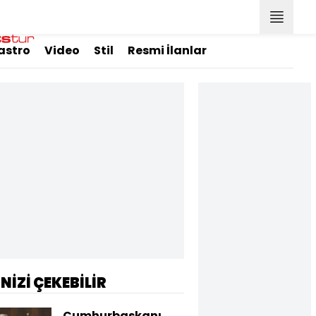
astro
Video
Stil
Resmi İlanlar
İNİZİ ÇEKEBİLİR
Cumhurbaşkanı