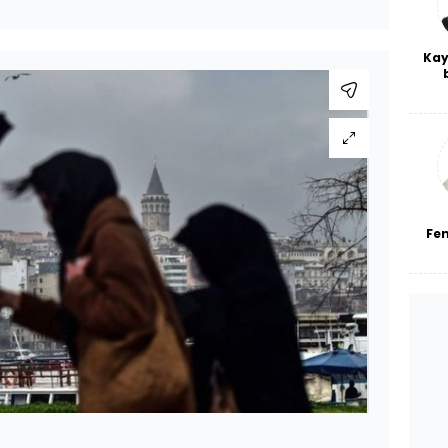
Kay
De
haf
a
bl
Fe