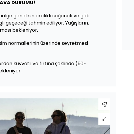
 HAVA DURUMU!
 bölge genelinin aralıklı sağanak ve gök
lı geçeceği tahmin ediliyor. Yağışların,
lması bekleniyor.
sim normallerinin üzerinde seyretmesi
erden kuvvetli ve fırtına şeklinde (50-
kleniyor.