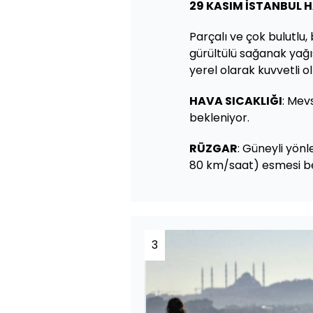
29 KASIM İSTANBUL
Parçalı ve çok bulutlu,
gürültülü sağanak yağış
yerel olarak kuvvetli o
HAVA SICAKLIĞI
: Mev
bekleniyor.
RÜZGAR
: Güneyli yönl
80 km/saat) esmesi be
3