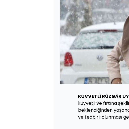
KUVVETLİ RÜZGÂR UY
kuvvetli ve fırtına şe
beklendiğinden yaşanab
ve tedbirli olunması g