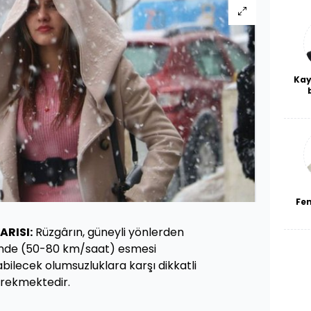
Kay
De
haf
a
bl
Fe
ARISI:
Rüzgârın, güneyli yönlerden
klinde (50-80 km/saat) esmesi
ilecek olumsuzluklara karşı dikkatli
erekmektedir.