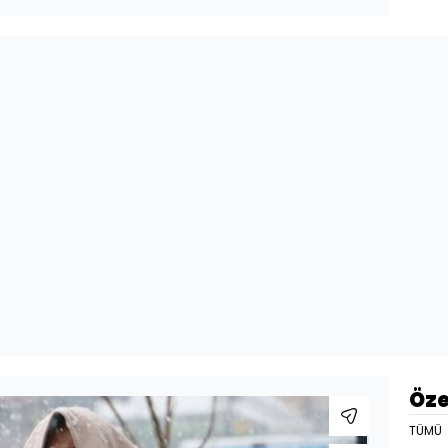
Öze
TÜMÜ