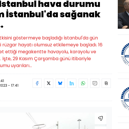
 İstanbul hava durumu
ım İstanbul'da sağanak
.
etkisini göstermeye başladığı İstanbul'da gün
li rüzgar hayatı olumsuz etkilemeye başladı. 16
t ettiği megakentte havayolu, karayolu ve
 İşte, 29 Kasım Çarşamba günü itibariyle
mu uyarıları...
:41
2023 - 17:41