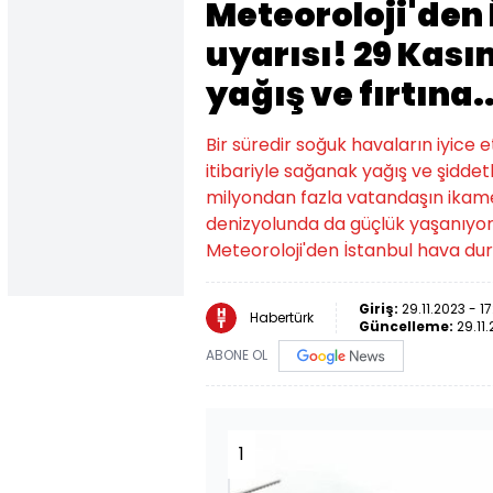
Meteoroloji'den
uyarısı! 29 Kas
yağış ve fırtına..
Bir süredir soğuk havaların iyice 
itibariyle sağanak yağış ve şiddet
milyondan fazla vatandaşın ikame
denizyolunda da güçlük yaşanıyor.
Meteoroloji'den İstanbul hava duru
Giriş:
29.11.2023 - 17
Habertürk
Güncelleme:
29.11.
ABONE OL
1