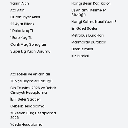
Yarım Altın
Hangi Besin Kaç Kalori
Ata Altın
Eş Anlamlı Kelimeler
Sözlüğü
Cumhuriyet Altını
Hangi Kelime Nasıl Yazılır?
22 Ayar Bilezik
En Güzel Sözler
1 Dolar Kaç TL
Metrobüs Durakları
1 Euro Kaç TL
Marmaray Durakları
Canlı Maç Sonuçları
Erkek İsimleri
Süper Lig Puan Durumu
Kız İsimleri
Atasözleri ve Anlamları
Türkçe Deyimler Sözlüğü
Çin Takvimi 2026 ve Bebek
Cinsiyeti Hesaplama
İETT Sefer Saatleri
Gebelik Hesaplama
Yükselen Burç Hesaplama
2026
Yüzde Hesaplama