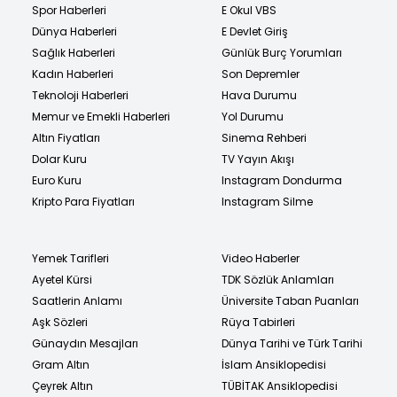
Spor Haberleri
E Okul VBS
Dünya Haberleri
E Devlet Giriş
Sağlık Haberleri
Günlük Burç Yorumları
Kadın Haberleri
Son Depremler
Teknoloji Haberleri
Hava Durumu
Memur ve Emekli Haberleri
Yol Durumu
Altın Fiyatları
Sinema Rehberi
Dolar Kuru
TV Yayın Akışı
Euro Kuru
Instagram Dondurma
Kripto Para Fiyatları
Instagram Silme
Yemek Tarifleri
Video Haberler
Ayetel Kürsi
TDK Sözlük Anlamları
Saatlerin Anlamı
Üniversite Taban Puanları
Aşk Sözleri
Rüya Tabirleri
Günaydın Mesajları
Dünya Tarihi ve Türk Tarihi
Gram Altın
İslam Ansiklopedisi
Çeyrek Altın
TÜBİTAK Ansiklopedisi