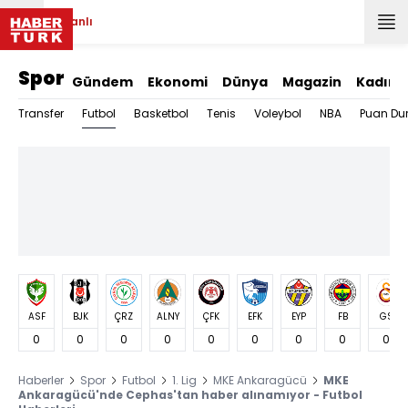
Canlı
Spor
Gündem
Ekonomi
Dünya
Magazin
Kadın
Futbol
Transfer
Basketbol
Tenis
Voleybol
NBA
Puan Du
ASF
BJK
ÇRZ
ALNY
ÇFK
EFK
EYP
FB
GS
0
0
0
0
0
0
0
0
0
Haberler
Spor
Futbol
1. Lig
MKE Ankaragücü
MKE
Ankaragücü'nde Cephas'tan haber alınamıyor - Futbol