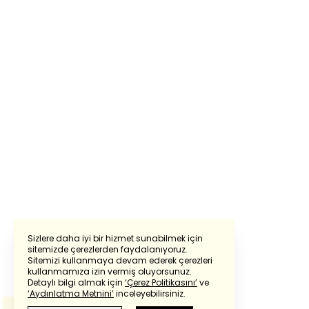
Sizlere daha iyi bir hizmet sunabilmek için
sitemizde çerezlerden faydalanıyoruz.
Sitemizi kullanmaya devam ederek çerezleri
Powered by
Translate
kullanmamıza izin vermiş oluyorsunuz.
Detaylı bilgi almak için
‘Çerez Politikasını’
ve
‘Aydınlatma Metnini’
inceleyebilirsiniz.
Bu çeviride
Google Translete
kullanılmıştır.