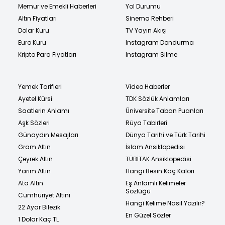
Memur ve Emekli Haberleri
Yol Durumu
Altın Fiyatları
Sinema Rehberi
Dolar Kuru
TV Yayın Akışı
Euro Kuru
Instagram Dondurma
Kripto Para Fiyatları
Instagram Silme
Yemek Tarifleri
Video Haberler
Ayetel Kürsi
TDK Sözlük Anlamları
Saatlerin Anlamı
Üniversite Taban Puanları
Aşk Sözleri
Rüya Tabirleri
Günaydın Mesajları
Dünya Tarihi ve Türk Tarihi
Gram Altın
İslam Ansiklopedisi
Çeyrek Altın
TÜBİTAK Ansiklopedisi
Yarım Altın
Hangi Besin Kaç Kalori
Ata Altın
Eş Anlamlı Kelimeler
Sözlüğü
Cumhuriyet Altını
Hangi Kelime Nasıl Yazılır?
22 Ayar Bilezik
En Güzel Sözler
1 Dolar Kaç TL