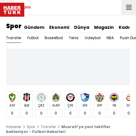
Canlı
Spor
Gündem
Ekonomi
Dünya
Magazin
Kadın
Transfer
Futbol
Basketbol
Tenis
Voleybol
NBA
Puan Du
ASF
BJK
ÇRZ
ALNY
ÇFK
EFK
EYP
FB
GS
0
0
0
0
0
0
0
0
0
Haberler
Spor
Transfer
Musrati'ye yeni teklifler
bekleniyor - Futbol Haberleri