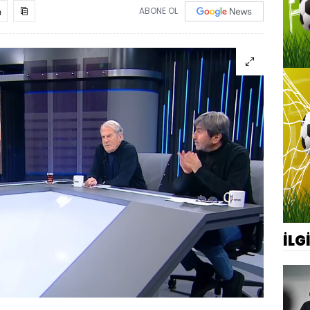
ABONE OL
İLG