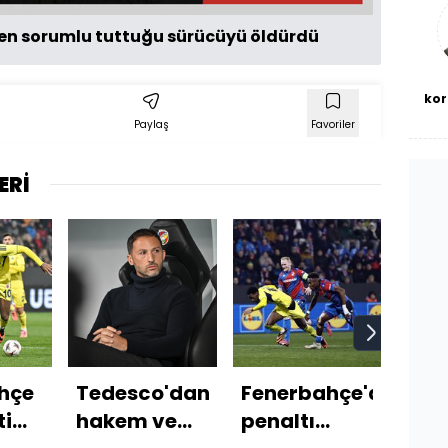
bl
 sorumlu tuttuğu sürücüyü öldürdü
kor
Paylaş
Favoriler
ERİ
hçe
Tedesco'dan
Fenerbahçe'de
Kıv
ti
hakem ve
penaltı
Uma