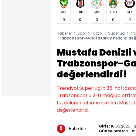
ASF
BJK
ÇRZ
ALNY
ÇFK
0
0
0
0
0
Haberler
Spor
Futbol
Süper Lig
Tr
Trabzonspor-Galatasaray maçını değe
Mustafa Denizli
Trabzonspor-Ga
değerlendirdi!
Trendyol Süper Lig'in 35. haftas
Trabzonspor'u 2-0 mağlup etti v
futbolunun efsane isimleri Mustaf
değerlendirdi.
Giriş:
10.05.2025 - 2
Habertürk
Güncelleme:
10.05