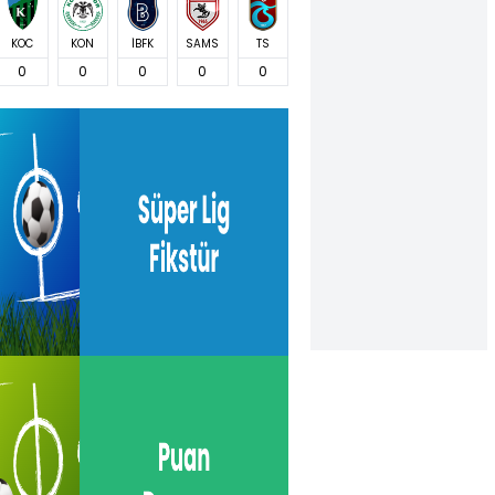
KOC
KON
İBFK
SAMS
TS
0
0
0
0
0