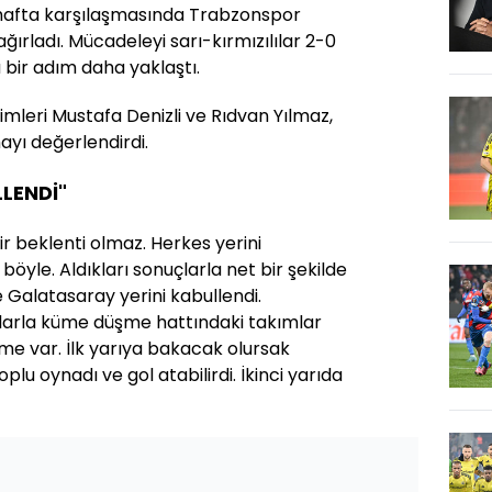
. hafta karşılaşmasında Trabzonspor
ğırladı. Mücadeleyi sarı-kırmızılılar 2-0
bir adım daha yaklaştı.
imleri Mustafa Denizli ve Rıdvan Yılmaz,
ayı değerlendirdi.
LLENDİ"
ir beklenti olmaz. Herkes yerini
 böyle. Aldıkları sonuçlarla net bir şekilde
alatasaray yerini kabullendi.
larla küme düşme hattındaki takımlar
me var. İlk yarıya bakacak olursak
lu oynadı ve gol atabilirdi. İkinci yarıda