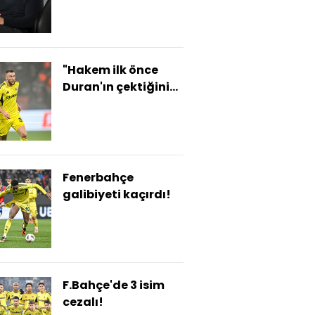
"Hakem ilk önce
Duran'ın çektiğini
söyledi"
Fenerbahçe
galibiyeti kaçırdı!
F.Bahçe'de 3 isim
cezalı!