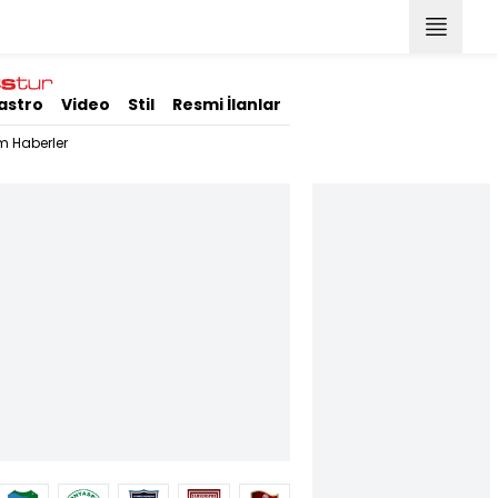
astro
Video
Stil
Resmi İlanlar
m Haberler