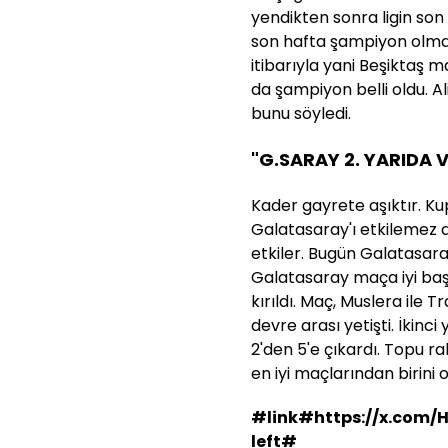
yendikten sonra ligin son
son hafta şampiyon olma 
itibarıyla yani Beşiktaş
da şampiyon belli oldu. 
bunu söyledi.
"G.SARAY 2. YARIDA Vİ
Kader gayrete aşıktır. Kup
Galatasaray'ı etkilemez 
etkiler. Bugün Galatasara
Galatasaray maça iyi ba
kırıldı. Maç, Muslera ile
devre arası yetişti. İkinci
2'den 5'e çıkardı. Topu 
en iyi maçlarından birini 
#link#https://x.com/H
left#