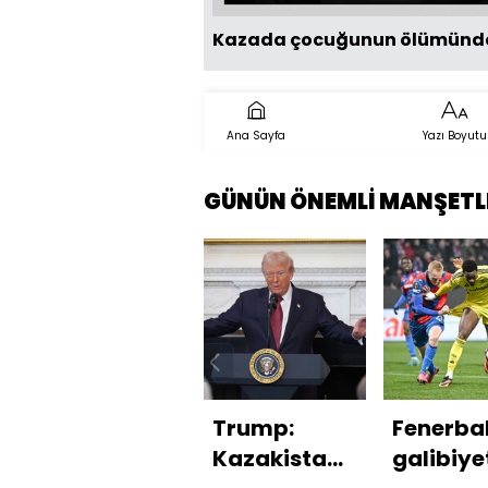
Kazada çocuğunun ölümünden
Ana Sayfa
Yazı Boyutu
GÜNÜN ÖNEMLİ MANŞETL
Trump:
Fenerba
Kazakistan,
galibiye