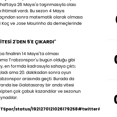
 haftaya 26 Mayıs'a taşınmasıyla olası
ihtimali vardı. Bu sezon 4 Mayıs
 maçından sonra matematik olarak olmasa
Ali Koç ve Jose Mourinho da demeçlerinde
TESİ 2'DEN 5'E ÇIKARDI"
a finalinin 14 Mayıs'ta olması
ama Trabzonspor'u bugün olduğu gibi
y, en formda kadrosuyla sahaya çıktı.
şladı ama 20. dakikadan sonra oyun
 Trabzonspor arasında geçti. Burada da
 yarıda ise Galatasaray bir anda vitesi
rakipten çok çabuk kazandılar ve sezonun
oynadılar.
TSpor/status/1921270121026179258#twitter#pull-