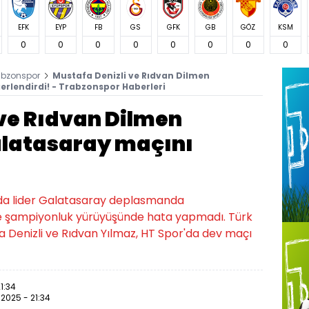
EFK
EYP
FB
GS
GFK
GB
GÖZ
KSM
0
0
0
0
0
0
0
0
abzonspor
Mustafa Denizli ve Rıdvan Dilmen
rlendirdi! - Trabzonspor Haberleri
 ve Rıdvan Dilmen
latasaray maçını
ında lider Galatasaray deplasmanda
e şampiyonluk yürüyüşünde hata yapmadı. Türk
a Denizli ve Rıdvan Yılmaz, HT Spor'da dev maçı
1:34
.2025 - 21:34