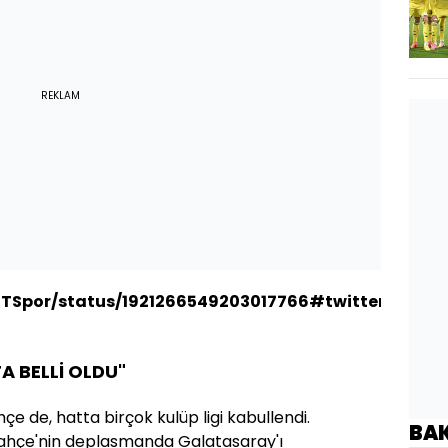
REKLAM
HTSpor/status/1921266549203017766#twitter#pull-
A BELLİ OLDU"
 de, hatta birçok kulüp ligi kabullendi.
BA
ahçe'nin deplasmanda Galatasaray'ı