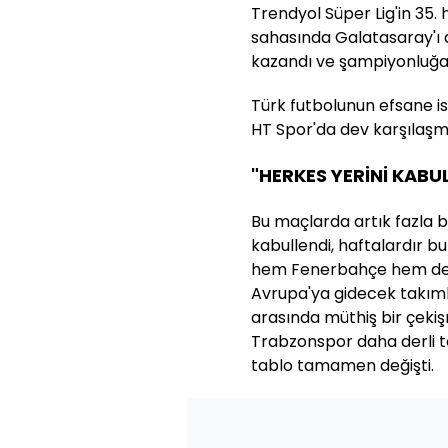
Trendyol Süper Lig'in 35
sahasında Galatasaray'ı a
kazandı ve şampiyonluğa 
Türk futbolunun efsane is
HT Spor'da dev karşılaşm
"HERKES YERİNİ KABU
Bu maçlarda artık fazla b
kabullendi, haftalardır bu
hem Fenerbahçe hem de G
Avrupa'ya gidecek takım
arasında müthiş bir çekiş
Trabzonspor daha derli top
tablo tamamen değişti.