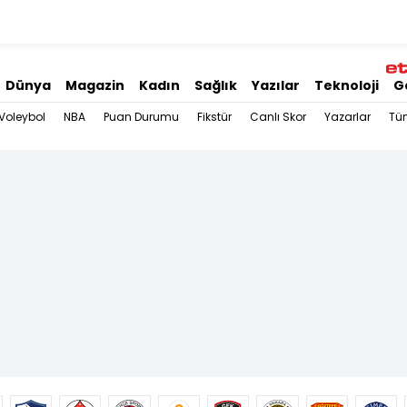
Dünya
Magazin
Kadın
Sağlık
Yazılar
Teknoloji
G
Voleybol
NBA
Puan Durumu
Fikstür
Canlı Skor
Yazarlar
Tü