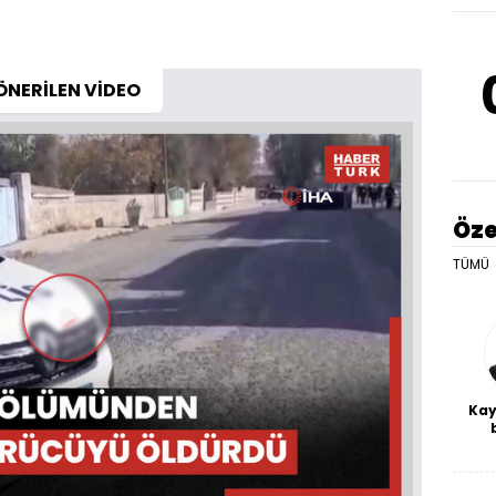
ÖNERİLEN VİDEO
Öze
TÜMÜ
Videoyu
Oynat
Kay
De
haf
a