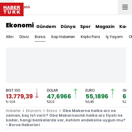
Canlı
Ekonomi
Gündem
Dünya
Spor
Magazin
Kadı
Borsa
Altın
Döviz
Kap Haberleri
Kripto Para
İş Yaşam
O
BIST 100
DOLAR
EURO
GRAM
13.779,39
47,6966
55,1896
6.
%-0,14
%0,12
%0,45
%2,59
Haberler
Ekonomi
Borsa
Oba Makarna halka arz ne
zaman, kaç lot verir? Oba Makarnacılık halka arz fiyatı ne
kadar, hangi bankalarda var, katılım endeksine uygun mu?
- Borsa Haberleri