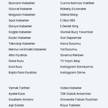
Ekonomi Haberleri
Cuma Namazı Vakitleri
Güncel Haberler
Nöbetçi Eczaneler
Magazin Haberleri
İstiklal Marşı
Spor Haberleri
E Okul VBS
Dünya Haberleri
E Devlet Giriş
Sağlık Haberleri
Günlük Burç Yorumları
Kadın Haberleri
Son Depremler
Teknoloji Haberleri
Hava Durumu
Memur ve Emekli Haberleri
Yol Durumu
Altın Fiyatları
Sinema Rehberi
Dolar Kuru
TV Yayın Akışı
Euro Kuru
Instagram Dondurma
Kripto Para Fiyatları
Instagram Silme
Yemek Tarifleri
Video Haberler
Ayetel Kürsi
TDK Sözlük Anlamları
Saatlerin Anlamı
Üniversite Taban Puanları
Aşk Sözleri
Rüya Tabirleri