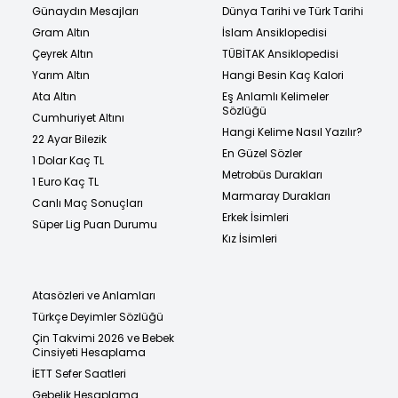
Günaydın Mesajları
Dünya Tarihi ve Türk Tarihi
Gram Altın
İslam Ansiklopedisi
Çeyrek Altın
TÜBİTAK Ansiklopedisi
Yarım Altın
Hangi Besin Kaç Kalori
Ata Altın
Eş Anlamlı Kelimeler
Sözlüğü
Cumhuriyet Altını
Hangi Kelime Nasıl Yazılır?
22 Ayar Bilezik
En Güzel Sözler
1 Dolar Kaç TL
Metrobüs Durakları
1 Euro Kaç TL
Marmaray Durakları
Canlı Maç Sonuçları
Erkek İsimleri
Süper Lig Puan Durumu
Kız İsimleri
Atasözleri ve Anlamları
Türkçe Deyimler Sözlüğü
Çin Takvimi 2026 ve Bebek
Cinsiyeti Hesaplama
İETT Sefer Saatleri
Gebelik Hesaplama