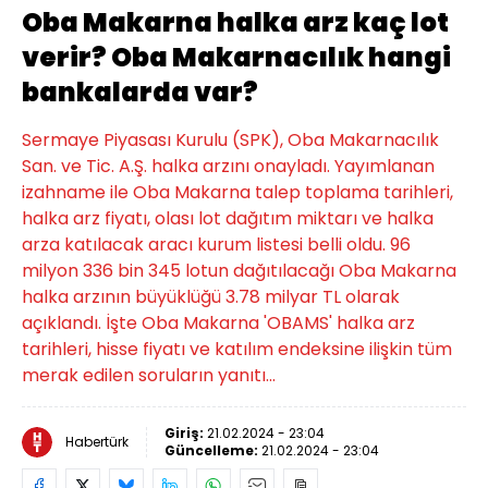
Oba Makarna halka arz kaç lot
verir? Oba Makarnacılık hangi
bankalarda var?
Sermaye Piyasası Kurulu (SPK), Oba Makarnacılık
San. ve Tic. A.Ş. halka arzını onayladı. Yayımlanan
izahname ile Oba Makarna talep toplama tarihleri,
halka arz fiyatı, olası lot dağıtım miktarı ve halka
arza katılacak aracı kurum listesi belli oldu. 96
milyon 336 bin 345 lotun dağıtılacağı Oba Makarna
halka arzının büyüklüğü 3.78 milyar TL olarak
açıklandı. İşte Oba Makarna 'OBAMS' halka arz
tarihleri, hisse fiyatı ve katılım endeksine ilişkin tüm
merak edilen soruların yanıtı...
Giriş:
21.02.2024 - 23:04
Habertürk
Güncelleme:
21.02.2024 - 23:04