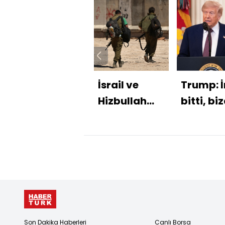
İsrail ve
Trump: İ
Hizbullah
bitti, bi
anlaştı
para
alamaya
Son Dakika Haberleri
Canlı Borsa