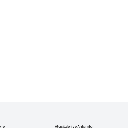
arılan
12. Yargı
Ölümünde
an
Paketi
"maymun
al'ın
gelecek
ısırığı"
ırılmasında
hafta
şüphesi
le ver"
Meclis’te
ası!
rler
Atasözleri ve Anlamları