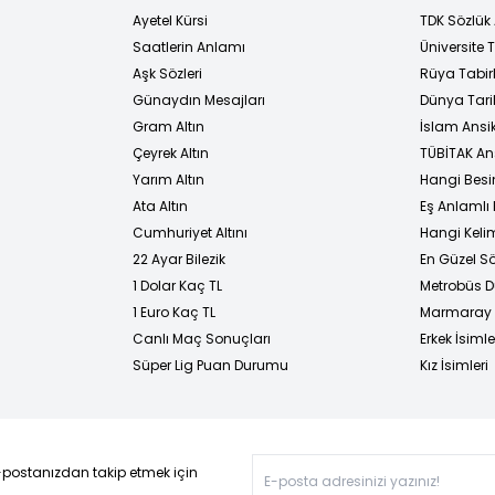
Ayetel Kürsi
TDK Sözlük
i
Saatlerin Anlamı
Üniversite
Aşk Sözleri
Rüya Tabirl
Günaydın Mesajları
Dünya Tarih
Gram Altın
İslam Ansi
Çeyrek Altın
TÜBİTAK An
Yarım Altın
Hangi Besi
Ata Altın
Eş Anlamlı 
Cumhuriyet Altını
Hangi Kelim
22 Ayar Bilezik
En Güzel Sö
1 Dolar Kaç TL
Metrobüs D
1 Euro Kaç TL
Marmaray D
Canlı Maç Sonuçları
Erkek İsimle
Süper Lig Puan Durumu
Kız İsimleri
-postanızdan takip etmek için