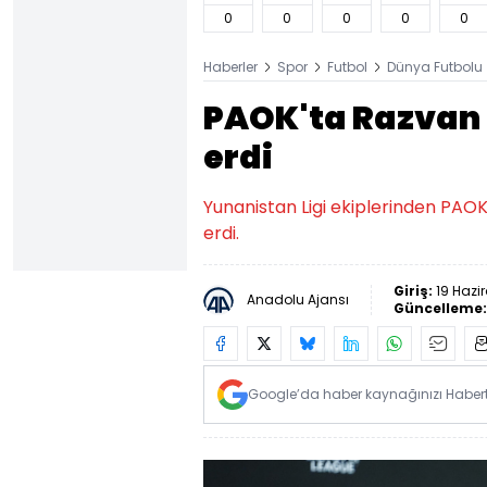
0
0
0
0
0
Haberler
Spor
Futbol
Dünya Futbolu
PAOK'ta Razvan
erdi
Yunanistan Ligi ekiplerinden PAO
erdi.
Giriş:
19 Hazi
Anadolu Ajansı
Güncelleme
Google’da haber kaynağınızı Habertü