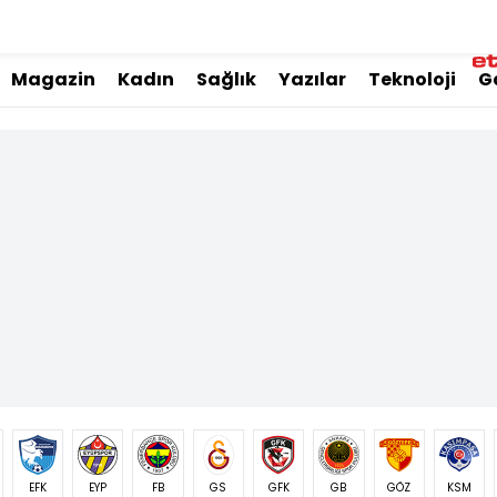
Magazin
Kadın
Sağlık
Yazılar
Teknoloji
G
EFK
EYP
FB
GS
GFK
GB
GÖZ
KSM