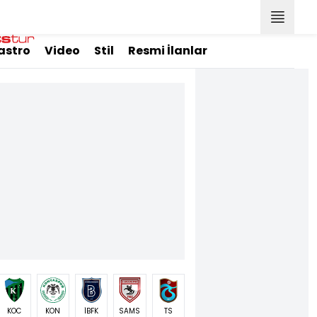
astro
Video
Stil
Resmi İlanlar
KOC
KON
İBFK
SAMS
TS