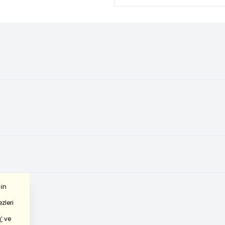
çin
zleri
’
ve