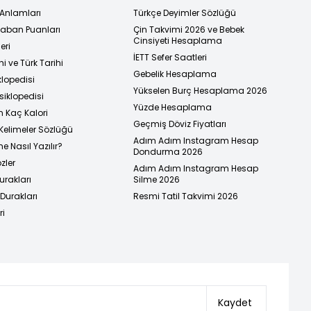
 Anlamları
Türkçe Deyimler Sözlüğü
 Taban Puanları
Çin Takvimi 2026 ve Bebek
Cinsiyeti Hesaplama
eri
İETT Sefer Saatleri
i ve Türk Tarihi
Gebelik Hesaplama
klopedisi
Yükselen Burç Hesaplama 2026
siklopedisi
Yüzde Hesaplama
n Kaç Kalori
Geçmiş Döviz Fiyatları
Kelimeler Sözlüğü
Adım Adım Instagram Hesap
e Nasıl Yazılır?
Dondurma 2026
zler
Adım Adım Instagram Hesap
urakları
Silme 2026
urakları
Resmi Tatil Takvimi 2026
ri
Kaydet