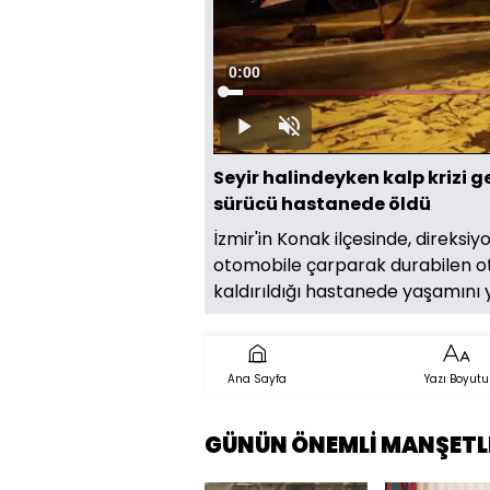
Süre
0:00
Yüklendi
:
58.86%
Oynat
Sesi
Aç
Seyir halindeyken kalp krizi 
sürücü hastanede öldü
İzmir'in Konak ilçesinde, direksiy
otomobile çarparak durabilen ot
kaldırıldığı hastanede yaşamını y
Ana Sayfa
Yazı Boyutu
GÜNÜN ÖNEMLİ MANŞETL