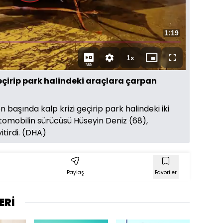
Oynat
Toplam
1:19
Süre
1x
Oynatma
Mini
Tam
360
Hızı
oynatıcı
Ekran
geçirip park halindeki araçlara çarpan
on başında kalp krizi geçirip park halindeki iki
omobilin sürücüsü Hüseyin Deniz (68),
itirdi. (DHA)
Paylaş
Favoriler
ERİ