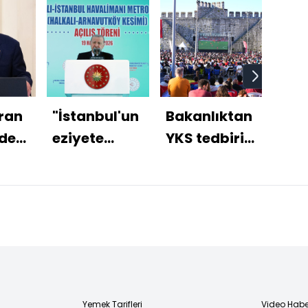
ran
"İstanbul'un
Bakanlıktan
Kurt
zden
eziyete
YKS tedbiri!
Erh
dönüşmüş
Milli maç
Kara
caklar
trafiğini
için dev
kaç
çözeceğiz"
ekran
"İha
organizasyonları
iddi
iptal
Yemek Tarifleri
Video Habe