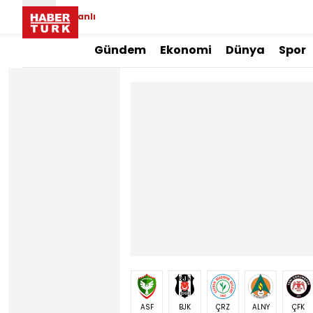
Canlı
Gündem
Ekonomi
Dünya
Spor
ASF
BJK
ÇRZ
ALNY
ÇFK