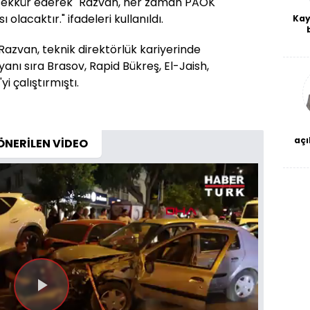
eşekkür ederek "Razvan, her zaman PAOK
 olacaktır." ifadeleri kullanıldı.
Kay
De
azvan, teknik direktörlük kariyerinde
haf
a
anı sıra Brasov, Rapid Bükreş, El-Jaish,
bl
yi çalıştırmıştı.
açı
ÖNERİLEN VİDEO
çö
Videoyu