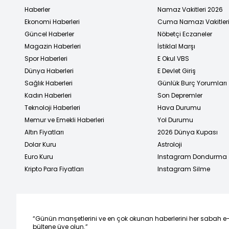
Haberler
Namaz Vakitleri 2026
Ekonomi Haberleri
Cuma Namazı Vakitler
Güncel Haberler
Nöbetçi Eczaneler
Magazin Haberleri
İstiklal Marşı
Spor Haberleri
E Okul VBS
Dünya Haberleri
E Devlet Giriş
Sağlık Haberleri
Günlük Burç Yorumları
Kadın Haberleri
Son Depremler
Teknoloji Haberleri
Hava Durumu
Memur ve Emekli Haberleri
Yol Durumu
Altın Fiyatları
2026 Dünya Kupası
Dolar Kuru
Astroloji
Euro Kuru
Instagram Dondurma
Kripto Para Fiyatları
Instagram Silme
“Günün manşetlerini ve en çok okunan haberlerini her sabah e
bültene üye olun.”