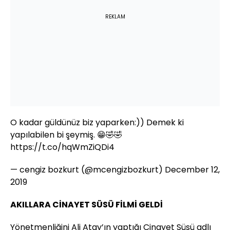
REKLAM
O kadar güldünüz biz yaparken:)) Demek ki
yapılabilen bi şeymiş. 😁🤣🤣
https://t.co/hqWmZiQDi4
— cengiz bozkurt (@mcengizbozkurt)
December 12,
2019
AKILLARA CİNAYET SÜSÜ FİLMİ GELDİ
Yönetmenliğini Ali Atay’ın yaptığı Cinayet Süsü adlı