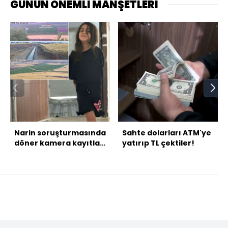
GÜNÜN ÖNEMLİ MANŞETLERİ
Narin soruşturmasında
Sahte dolarları ATM'ye
döner kamera kayıtları
yatırıp TL çektiler!
ortaya çıktı ama...