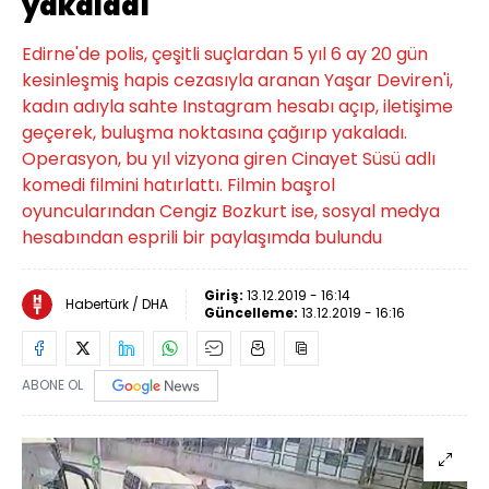
yakaladı
Edirne'de polis, çeşitli suçlardan 5 yıl 6 ay 20 gün
kesinleşmiş hapis cezasıyla aranan Yaşar Deviren'i,
kadın adıyla sahte Instagram hesabı açıp, iletişime
geçerek, buluşma noktasına çağırıp yakaladı.
Operasyon, bu yıl vizyona giren Cinayet Süsü adlı
komedi filmini hatırlattı. Filmin başrol
oyuncularından Cengiz Bozkurt ise, sosyal medya
hesabından esprili bir paylaşımda bulundu
Giriş:
13.12.2019 - 16:14
Habertürk / DHA
Güncelleme:
13.12.2019 - 16:16
ABONE OL