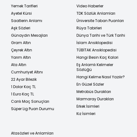
Yemek Tarifleri
Video Haberler
Ayetel Kürsi
TDK Sözlük Anlamları
Saatlerin Anlamı
Üniversite Taban Puanları
Aşk Sözleri
Rüya Tabirleri
Günaydın Mesajları
Dünya Tarihi ve Türk Tarihi
Gram Altın
İslam Ansiklopedisi
Çeyrek Altın
TÜBİTAK Ansiklopedisi
Yarım Altın
Hangi Besin Kaç Kalori
Ata Altın
Eş Anlamlı Kelimeler
Sözlüğü
Cumhuriyet Altını
Hangi Kelime Nasıl Yazılır?
22 Ayar Bilezik
En Güzel Sözler
1 Dolar Kaç TL
Metrobüs Durakları
1 Euro Kaç TL
Marmaray Durakları
Canlı Maç Sonuçları
Erkek İsimleri
Süper Lig Puan Durumu
Kız İsimleri
Atasözleri ve Anlamları