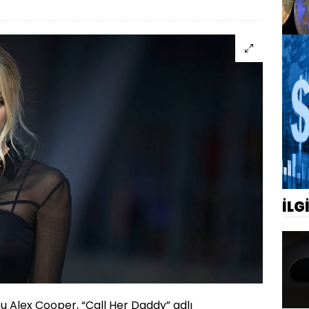
İLG
 Alex Cooper, “Call Her Daddy” adlı