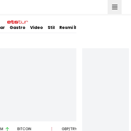
lar
Gastro
Video
Stil
Resmi İlanlar
AM
BITCOIN
GBP/TRY
EUR/USD