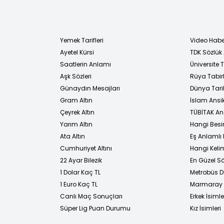
Yemek Tarifleri
Video Habe
Ayetel Kürsi
TDK Sözlük
i
Saatlerin Anlamı
Üniversite
Aşk Sözleri
Rüya Tabirl
Günaydın Mesajları
Dünya Tarih
Gram Altın
İslam Ansi
Çeyrek Altın
TÜBİTAK An
Yarım Altın
Hangi Besi
Ata Altın
Eş Anlamlı 
Cumhuriyet Altını
Hangi Kelim
22 Ayar Bilezik
En Güzel Sö
1 Dolar Kaç TL
Metrobüs D
1 Euro Kaç TL
Marmaray D
Canlı Maç Sonuçları
Erkek İsimle
Süper Lig Puan Durumu
Kız İsimleri