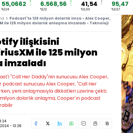
55,0662
6.568,56
41,54
95,47
%0,14
%1,12
%0,00
%0,57
ma
Podcast'te 125 milyon dolarlık imza - Alex Cooper,
XM ile 125 milyon dolarlık anlaşma imzaladı - Teknoloji
ify ilişkisini
riusXM ile 125 milyon
a imzaladı
cast'i "Call Her Daddy"nin sunucusu Alex Cooper,
püler podcast sunucusu Alex Cooper, "Call Her
ken, yeni anlaşmasıyla dikkatleri üzerine çekti.
125 milyon dolarlık anlaşma, Cooper'ın podcast
abilir
3:24
.2024 - 13:28