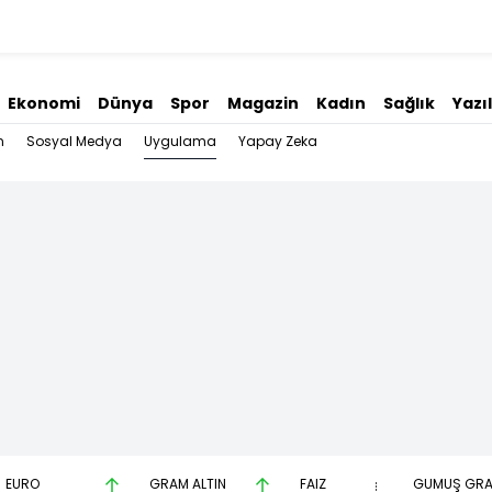
Ekonomi
Dünya
Spor
Magazin
Kadın
Sağlık
Yazı
Uygulama
n
Sosyal Medya
Yapay Zeka
EURO
GRAM ALTIN
FAİZ
GÜMÜŞ GR