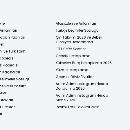
rler
Atasözleri ve Anlamları
 Anlamları
Türkçe Deyimler Sözlüğü
 Taban Puanları
Çin Takvimi 2026 ve Bebek
Cinsiyeti Hesaplama
eri
İETT Sefer Saatleri
i ve Türk Tarihi
Gebelik Hesaplama
klopedisi
Yükselen Burç Hesaplama 2026
siklopedisi
Yüzde Hesaplama
n Kaç Kalori
Geçmiş Döviz Fiyatları
Kelimeler Sözlüğü
Adım Adım Instagram Hesap
e Nasıl Yazılır?
Dondurma 2026
zler
Adım Adım Instagram Hesap
urakları
Silme 2026
urakları
Resmi Tatil Takvimi 2026
ri