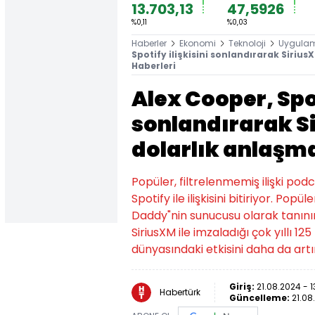
13.703,13
47,5926
%0,11
%0,03
Haberler
Ekonomi
Teknoloji
Uygula
Spotify ilişkisini sonlandırarak Sirius
Haberleri
Alex Cooper, Spot
sonlandırarak Si
dolarlık anlaşm
Popüler, filtrelenmemiş ilişki pod
Spotify ile ilişkisini bitiriyor. Po
Daddy"nin sunucusu olarak tanınır
SiriusXM ile imzaladığı çok yıllı 
dünyasındaki etkisini daha da artır
Giriş:
21.08.2024 - 1
Habertürk
Güncelleme:
21.08