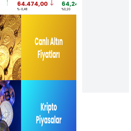
64.474,00
64,2485
1,1557
%-0,48
%0,20
%0,03