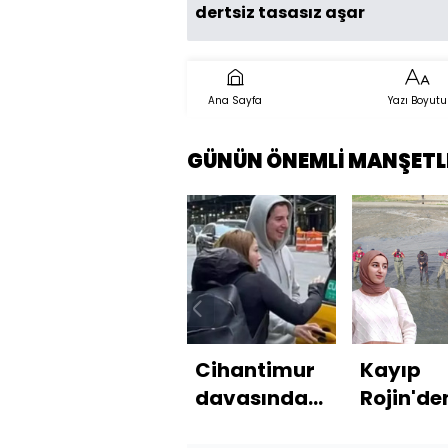
dertsiz tasasız aşar
Ana Sayfa
Yazı Boyutu
GÜNÜN ÖNEMLİ MANŞETL
Cihantimur
Kayıp
davasında
Rojin'de
yeni gelişme
haber! 1