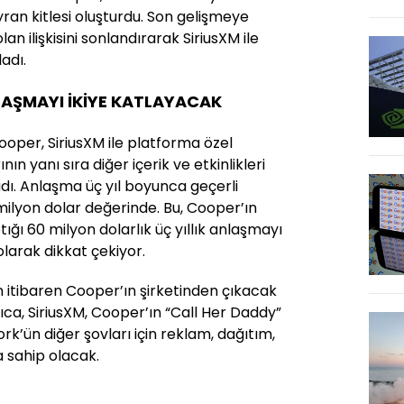
ran kitlesi oluşturdu. Son gelişmeye
lan ilişkisini sonlandırarak SiriusXM ile
adı.
LAŞMAYI İKİYE KATLAYACAK
Cooper, SiriusXM ile platforma özel
ın yanı sıra diğer içerik ve etkinlikleri
dı. Anlaşma üç yıl boyunca geçerli
ilyon dolar değerinde. Bu, Cooper’ın
ığı 60 milyon dolarlık üç yıllık anlaşmayı
olarak dikkat çekiyor.
 itibaren Cooper’ın şirketinden çıkacak
yrıca, SiriusXM, Cooper’ın “Call Her Daddy”
k’ün diğer şovları için reklam, dağıtım,
na sahip olacak.