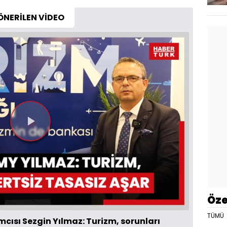
ÖNERİLEN VİDEO
Videoyu
Oynat
Öze
TÜMÜ
cısı Sezgin Yılmaz: Turizm, sorunları