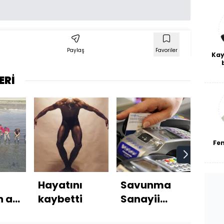
Paylaş
Favoriler
Kay
De
ERİ
haf
a
bl
Fe
Hayatını
Savunma
Oka
n acı
kaybetti
Sanayii
ve 
8
Fonu teklifi
sınır