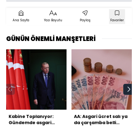
Ana Sayfa
Yazı Boyutu
Paylaş
Favoriler
GÜNÜN ÖNEMLİ MANŞETLERİ
Kabine Toplanıyor:
AA: Asgari ücret salı ya
Gündemde asgari
da çarşamba belli
ücret ve Suriye var
olacak