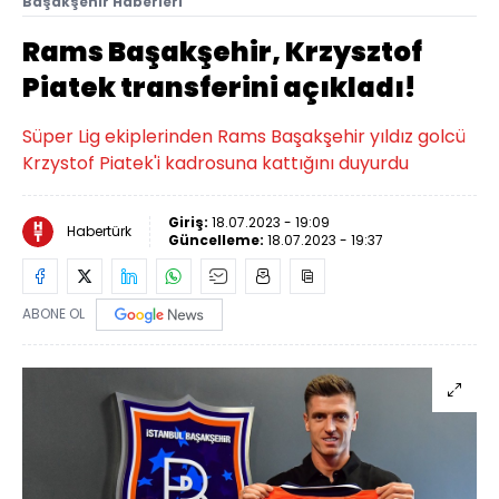
Başakşehir Haberleri
Rams Başakşehir, Krzysztof
Piatek transferini açıkladı!
Süper Lig ekiplerinden Rams Başakşehir yıldız golcü
Krzystof Piatek'i kadrosuna kattığını duyurdu
Giriş:
18.07.2023 - 19:09
Habertürk
Güncelleme:
18.07.2023 - 19:37
ABONE OL