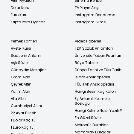
Altın Fiyatları
Sinema Rehberi
Dolar Kuru
TV Yayın Akışı
Euro Kuru
Instagram Dondurma
Kripto Para Fiyatları
Instagram Silme
Yemek Tarifleri
Video Haberler
Ayetel Kürsi
TDK Sözlük Anlamları
Saatlerin Anlamı
Üniversite Taban Puanları
Aşk Sözleri
Rüya Tabirleri
Günaydın Mesajları
Dünya Tarihi ve Türk Tarihi
Gram Altın
İslam Ansiklopedisi
Çeyrek Altın
TÜBİTAK Ansiklopedisi
Yarım Altın
Hangi Besin Kaç Kalori
Ata Altın
Eş Anlamlı Kelimeler
Sözlüğü
Cumhuriyet Altını
Hangi Kelime Nasıl Yazılır?
22 Ayar Bilezik
En Güzel Sözler
1 Dolar Kaç TL
Metrobüs Durakları
1 Euro Kaç TL
Marmaray Durakları