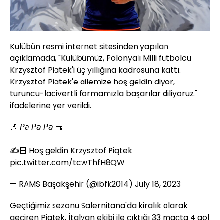
Kulübün resmi internet sitesinden yapılan
açıklamada, "Kulübümüz, Polonyalı Milli futbolcu
Krzysztof Piatek'i üç yıllığına kadrosuna kattı.
Krzysztof Piatek'e ailemize hoş geldin diyor,
turuncu-lacivertli formamızla başarılar diliyoruz."
ifadelerine yer verildi.
🎶 𝘗𝘢 𝘗𝘢 𝘗𝘢 🔫
✍️🏻 Hoş geldin Krzysztof Piątek
pic.twitter.com/tcwThfH8QW
— RAMS Başakşehir (@ibfk2014)
July 18, 2023
Geçtiğimiz sezonu Salernitana'da kiralık olarak
geçiren Piatek, İtalyan ekibi ile çıktığı 33 maçta 4 gol