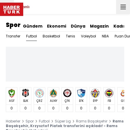
Canlı
Spor
Gündem
Ekonomi
Dünya
Magazin
Kadın
Futbol
Transfer
Basketbol
Tenis
Voleybol
NBA
Puan Du
ASF
BJK
ÇRZ
ALNY
ÇFK
EFK
EYP
FB
GS
0
0
0
0
0
0
0
0
0
Haberler
Spor
Futbol
Süper Lig
Rams Başakşehir
Rams
Başakşehir, Krzysztof Piatek transferini açıkladı! - Rams