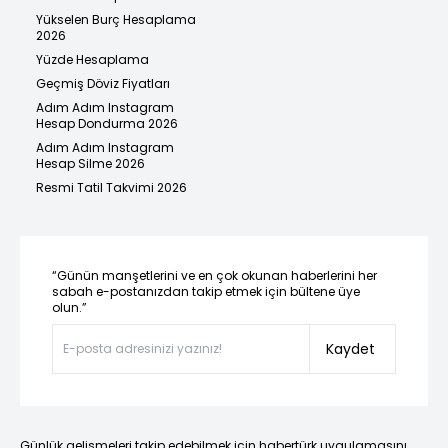
Yükselen Burç Hesaplama
2026
Yüzde Hesaplama
Geçmiş Döviz Fiyatları
Adım Adım Instagram
Hesap Dondurma 2026
Adım Adım Instagram
Hesap Silme 2026
Resmi Tatil Takvimi 2026
“Günün manşetlerini ve en çok okunan haberlerini her
sabah e-postanızdan takip etmek için bültene üye
olun.”
Kaydet
Günlük gelişmeleri takip edebilmek için habertürk uygulamasını