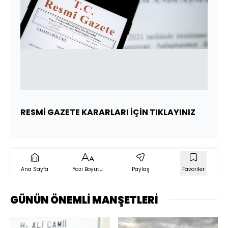
RESMİ GAZETE KARARLARI İÇİN TIKLAYINIZ
Ana Sayfa
Yazı Boyutu
Paylaş
Favoriler
GÜNÜN ÖNEMLİ MANŞETLERİ