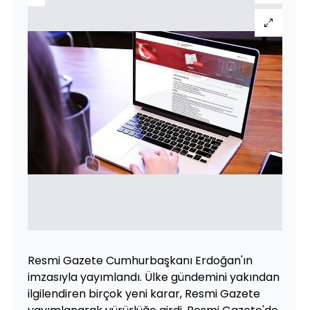
Resmi Gazete Cumhurbaşkanı Erdoğan'ın
imzasıyla yayımlandı. Ülke gündemini yakından
ilgilendiren birçok yeni karar, Resmi Gazete