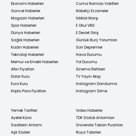
Ekonomi Haberleri
Cuma Namazı Vakitleri
Güncel Haberler
Nöbetçi Eczaneler
Magazin Haberleri
İstiklal Marşı
Spor Haberleri
E Okul VBS
Dünya Haberleri
E Devlet Giriş
Sağlık Haberleri
Günlük Burç Yorumları
Kadın Haberleri
Son Depremler
Teknoloji Haberleri
Hava Durumu
Memur ve Emekli Haberleri
Yol Durumu
Altın Fiyatları
Sinema Rehberi
Dolar Kuru
TV Yayın Akışı
Euro Kuru
Instagram Dondurma
Kripto Para Fiyatları
Instagram Silme
Yemek Tarifleri
Video Haberler
Ayetel Kürsi
TDK Sözlük Anlamları
Saatlerin Anlamı
Üniversite Taban Puanları
Aşk Sözleri
Rüya Tabirleri