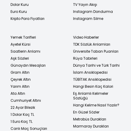
Dolar Kuru
TV Yayın Akışı
Euro Kuru
Instagram Dondurma
Kripto Para Fiyatları
Instagram Silme
Yemek Tarifleri
Video Haberler
Ayetel Kürsi
TDK Sözlük Anlamları
Saatlerin Anlamı
Üniversite Taban Puanları
Aşk Sözleri
Rüya Tabirleri
Günaydın Mesajları
Dünya Tarihi ve Türk Tarihi
Gram Altın
İslam Ansiklopedisi
Çeyrek Altın
TÜBİTAK Ansiklopedisi
Yarım Altın
Hangi Besin Kaç Kalori
Ata Altın
Eş Anlamlı Kelimeler
Sözlüğü
Cumhuriyet Altını
Hangi Kelime Nasıl Yazılır?
22 Ayar Bilezik
En Güzel Sözler
1 Dolar Kaç TL
Metrobüs Durakları
1 Euro Kaç TL
Marmaray Durakları
Canlı Maç Sonuçları