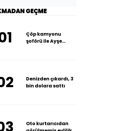
KMADAN GEÇME
01
Çöp kamyonu
şoförü ile Ayşe
arasında
'pencere'den taşan
dostluk
02
Denizden çıkardı, 3
bin dolara sattı
03
Oto kurtarıcıdan
görülmemiş evlilik