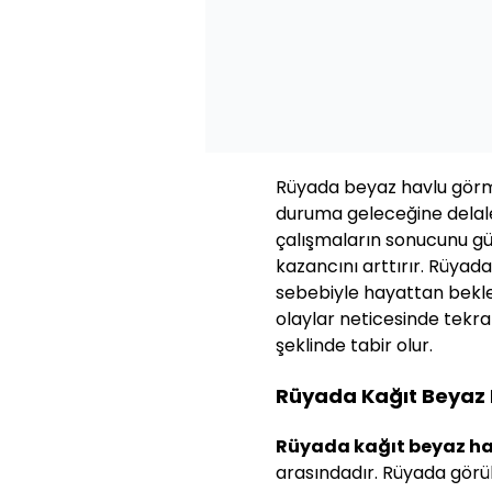
Rüyada beyaz havlu görme
duruma geleceğine delalet
çalışmaların sonucunu güzel
kazancını arttırır. Rüyad
sebebiyle hayattan beklen
olaylar neticesinde tekra
şeklinde tabir olur.
Rüyada Kağıt Beyaz
Rüyada kağıt beyaz h
arasındadır. Rüyada görül