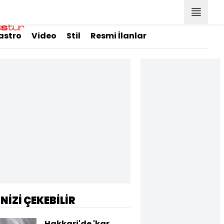
astro
Video
Stil
Resmi İlanlar
İNİZİ ÇEKEBİLİR
Hakkari'de 'kar