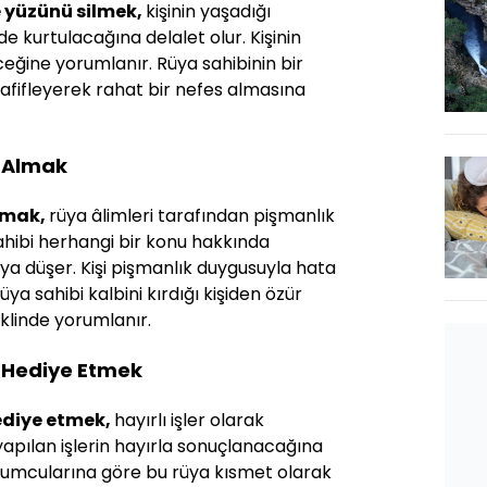
 yüzünü silmek,
kişinin yaşadığı
de kurtulacağına delalet olur. Kişinin
ceğine yorumlanır. Rüya sahibinin bir
 hafifleyerek rahat bir nefes almasına
 Almak
lmak,
rüya âlimleri tarafından pişmanlık
sahibi herhangi bir konu hakkında
ıya düşer. Kişi pişmanlık duygusuyla hata
üya sahibi kalbini kırdığı kişiden özür
eklinde yorumlanır.
 Hediye Etmek
ediye etmek,
hayırlı işler olarak
 yapılan işlerin hayırla sonuçlanacağına
orumcularına göre bu rüya kısmet olarak