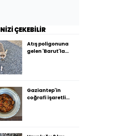
İNİZİ ÇEKEBİLİR
Atış poligonuna
gelen 'Barut'la
polislerin dostluğu
Gaziantep'in
coğrafi işaretli
lezzeti