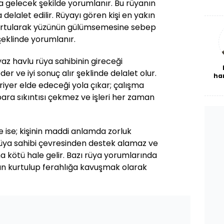
 gelecek şekilde yorumlanır. Bu rüyanın
De
haf
 delalet edilir. Rüyayı gören kişi en yakın
a
urtularak yüzünün gülümsemesine sebep
bl
şeklinde yorumlanır.
az havlu rüya sahibinin gireceği
er ve iyi sonuç alır şeklinde delalet olur.
ha
kariyer elde edeceği yola çıkar; çalışma
ara sıkıntısı çekmez ve işleri her zaman
e ise; kişinin maddi anlamda zorluk
Rüya sahibi çevresinden destek alamaz ve
a kötü hale gelir. Bazı rüya yorumlarında
dan kurtulup ferahlığa kavuşmak olarak