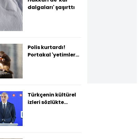
dalgaları' şaşırttı
Polis kurtardı!
Portakal 'yetimler
barınağı'nda
Türkçenin kültürel
izleri sözlükte
buluştu