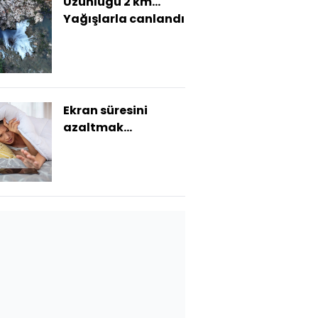
Uzunluğu 2 km...
Yağışlarla canlandı
Ekran süresini
azaltmak
isteyenlere 5
tavsiye