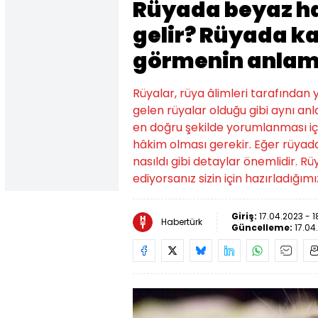
Rüyada beyaz h
gelir? Rüyada k
görmenin anlamı
Rüyalar, rüya âlimleri tarafından
gelen rüyalar olduğu gibi aynı an
en doğru şekilde yorumlanması içi
hâkim olması gerekir. Eğer rüyada
nasıldı gibi detaylar önemlidir.
ediyorsanız sizin için hazırladığım
Giriş:
17.04.2023 - 1
Habertürk
Güncelleme:
17.04