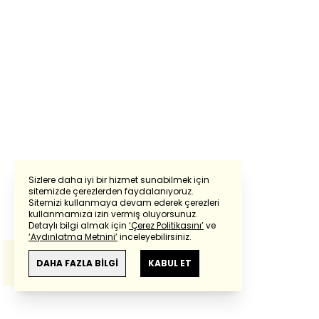
Sizlere daha iyi bir hizmet sunabilmek için
sitemizde çerezlerden faydalanıyoruz.
Sitemizi kullanmaya devam ederek çerezleri
Powered by
Translate
kullanmamıza izin vermiş oluyorsunuz.
Detaylı bilgi almak için
‘Çerez Politikasını’
ve
‘Aydınlatma Metnini’
inceleyebilirsiniz.
Bu çeviride
Google Translete
kullanılmıştır.
Anlam ve çeviri hatalarından
haberturk.com
DAHA FAZLA BİLGİ
KABUL ET
sorumlu değildir.