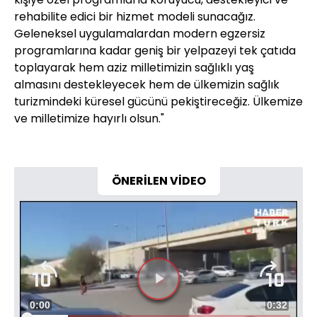
rehabilite edici bir hizmet modeli sunacağız.
Geleneksel uygulamalardan modern egzersiz
programlarına kadar geniş bir yelpazeyi tek çatıda
toplayarak hem aziz milletimizin sağlıklı yaş
almasını destekleyecek hem de ülkemizin sağlık
turizmindeki küresel gücünü pekiştireceğiz. Ülkemize
ve milletimize hayırlı olsun."
ÖNERİLEN VİDEO
Süre
0:00
Toplam
0:32