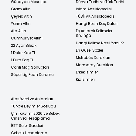
Günaydın Mesajları
Dünya Tarihi ve Türk Tarihi
Gram Altın
İslam Ansiklopedisi
Çeyrek Altın
TÜBİTAK Ansiklopedisi
Yarım Altın
Hangi Besin Kaç Kalori
Ata Altın
Eş Anlamlı Kelimeler
Sözlüğü
Cumhuriyet Altını
Hangi Kelime Nasıl Yazılır?
22 Ayar Bilezik
En Güzel Sözler
1 Dolar Kaç TL
Metrobüs Durakları
1 Euro Kaç TL
Marmaray Durakları
Canlı Maç Sonuçları
Erkek İsimleri
Süper Lig Puan Durumu
Kız İsimleri
Atasözleri ve Anlamları
Türkçe Deyimler Sözlüğü
Çin Takvimi 2026 ve Bebek
Cinsiyeti Hesaplama
İETT Sefer Saatleri
Gebelik Hesaplama