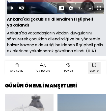
Yüklendi
:
15.52%
Süre
1x
Duraklat
Sesi
Oynatma
Mini
Tam
Aç
Hızı
oynatıcı
Ekran
Ankara'da çocukları dilendiren 11 şüpheli
yakalandı
Ankara'da vatandaşların vicdani duygularını
sömürerek çocukları dilendirdiği ve bu yöntemle
haksız kazanç elde ettiği belirlenen 11 şüpheli polis
ekiplerince yakalanarak gözaltına alındı. (İHA)
Ana Sayfa
Yazı Boyutu
Paylaş
Favoriler
GÜNÜN ÖNEMLİ MANŞETLERİ