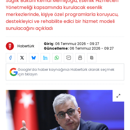
Sağlık Bakanı Kemal Memişoğlu, Esenlik Hizmetleri
Yönetmeliği kapsamında kurulacak esenlik
merkezlerinde, kişiye özel programlarla koruyucu,
destekleyici ve rehabilite edici bir hizmet modeli
sunulacağını açıkladı
Giriş:
06 Temmuz 2026 - 09:27
Habertürk
Güncelleme:
06 Temmuz 2026 - 09:27
Google’da haber kaynağınızı Habertürk olarak seçmek
için tıklayın