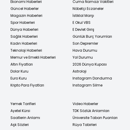
Ekonomi Haberleri
Cuma Namazı Vakitleri
Güncel Haberler
Nöbetçi Eczaneler
Magazin Haberleri
İstiklal Marşı
Spor Haberleri
E Okul VBS
Dünya Haberleri
E Devlet Giriş
Sağlık Haberleri
Günlük Burç Yorumları
Kadın Haberleri
Son Depremler
Teknoloji Haberleri
Hava Durumu
Memur ve Emekli Haberleri
Yol Durumu
Altın Fiyatları
2026 Dünya Kupası
Dolar Kuru
Astroloji
Euro Kuru
Instagram Dondurma
Kripto Para Fiyatları
Instagram Silme
Yemek Tarifleri
Video Haberler
Ayetel Kürsi
TDK Sözlük Anlamları
Saatlerin Anlamı
Üniversite Taban Puanları
Aşk Sözleri
Rüya Tabirleri