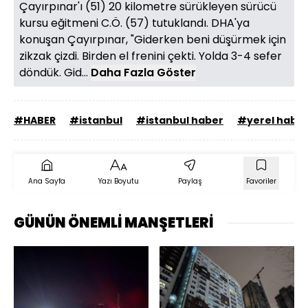
Çayırpınar'ı (51) 20 kilometre sürükleyen sürücü
kursu eğitmeni C.Ö. (57) tutuklandı. DHA'ya
konuşan Çayırpınar, "Giderken beni düşürmek için
zikzak çizdi. Birden el frenini çekti. Yolda 3-4 sefer
döndük. Gid...
Daha Fazla Göster
#HABER
#istanbul
#istanbul haber
#yerel habe
Ana Sayfa
Yazı Boyutu
Paylaş
Favoriler
GÜNÜN ÖNEMLİ MANŞETLERİ