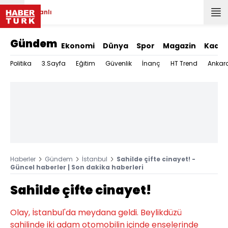
Canlı
Gündem
Ekonomi
Dünya
Spor
Magazin
Kadın
Politika
3.Sayfa
Eğitim
Güvenlik
İnanç
HT Trend
Ankar
Haberler
Gündem
İstanbul
Sahilde çifte cinayet! -
Güncel haberler | Son dakika haberleri
Sahilde çifte cinayet!
Olay, İstanbul'da meydana geldi. Beylikdüzü
sahilinde iki adam otomobilin içinde enselerinde