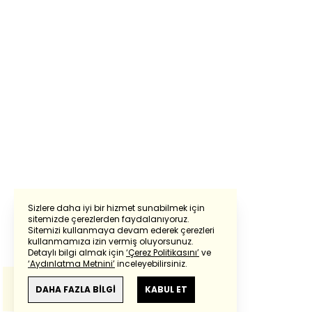
Sizlere daha iyi bir hizmet sunabilmek için
sitemizde çerezlerden faydalanıyoruz.
Sitemizi kullanmaya devam ederek çerezleri
Powered by
Translate
kullanmamıza izin vermiş oluyorsunuz.
Detaylı bilgi almak için
‘Çerez Politikasını’
ve
‘Aydınlatma Metnini’
inceleyebilirsiniz.
Bu çeviride
Google Translete
kullanılmıştır.
Anlam ve çeviri hatalarından
haberturk.com
DAHA FAZLA BİLGİ
KABUL ET
sorumlu değildir.