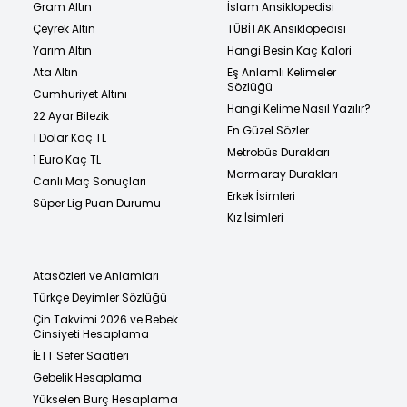
Gram Altın
İslam Ansiklopedisi
Çeyrek Altın
TÜBİTAK Ansiklopedisi
Yarım Altın
Hangi Besin Kaç Kalori
Ata Altın
Eş Anlamlı Kelimeler
Sözlüğü
Cumhuriyet Altını
Hangi Kelime Nasıl Yazılır?
22 Ayar Bilezik
En Güzel Sözler
1 Dolar Kaç TL
Metrobüs Durakları
1 Euro Kaç TL
Marmaray Durakları
Canlı Maç Sonuçları
Erkek İsimleri
Süper Lig Puan Durumu
Kız İsimleri
Atasözleri ve Anlamları
Türkçe Deyimler Sözlüğü
Çin Takvimi 2026 ve Bebek
Cinsiyeti Hesaplama
İETT Sefer Saatleri
Gebelik Hesaplama
Yükselen Burç Hesaplama