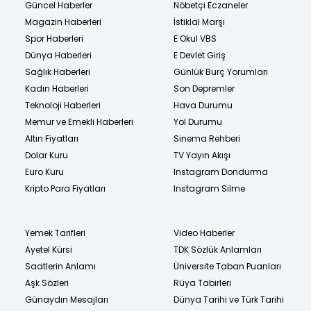
Güncel Haberler
Nöbetçi Eczaneler
Magazin Haberleri
İstiklal Marşı
Spor Haberleri
E Okul VBS
Dünya Haberleri
E Devlet Giriş
Sağlık Haberleri
Günlük Burç Yorumları
Kadın Haberleri
Son Depremler
Teknoloji Haberleri
Hava Durumu
Memur ve Emekli Haberleri
Yol Durumu
Altın Fiyatları
Sinema Rehberi
Dolar Kuru
TV Yayın Akışı
Euro Kuru
Instagram Dondurma
Kripto Para Fiyatları
Instagram Silme
Yemek Tarifleri
Video Haberler
Ayetel Kürsi
TDK Sözlük Anlamları
Saatlerin Anlamı
Üniversite Taban Puanları
Aşk Sözleri
Rüya Tabirleri
Günaydın Mesajları
Dünya Tarihi ve Türk Tarihi