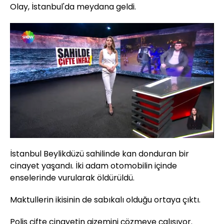
Olay, İstanbul'da meydana geldi.
Yüklendi
:
46.60%
Sesi
Oynatma
Aç
Hızı
İstanbul Beylikdüzü sahilinde kan donduran bir
cinayet yaşandı. İki adam otomobilin içinde
enselerinde vurularak öldürüldü.
Maktullerin ikisinin de sabıkalı olduğu ortaya çıktı.
Polis çifte cinayetin gizemini çözmeye çalışıyor.