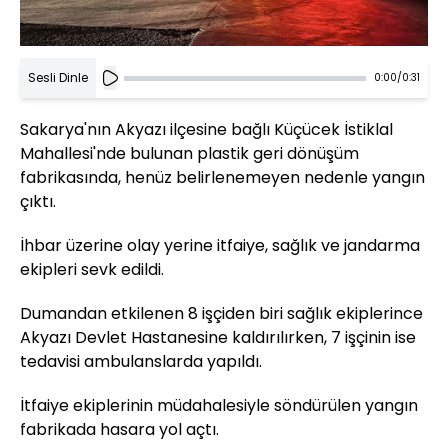
Sesli Dinle
0:00
/
0:31
Sakarya'nın Akyazı ilçesine bağlı Küçücek İstiklal
Mahallesi'nde bulunan plastik geri dönüşüm
fabrikasında, henüz belirlenemeyen nedenle yangın
çıktı.
İhbar üzerine olay yerine itfaiye, sağlık ve jandarma
ekipleri sevk edildi.
Dumandan etkilenen 8 işçiden biri sağlık ekiplerince
Akyazı Devlet Hastanesine kaldırılırken, 7 işçinin ise
tedavisi ambulanslarda yapıldı.
İtfaiye ekiplerinin müdahalesiyle söndürülen yangın
fabrikada hasara yol açtı.