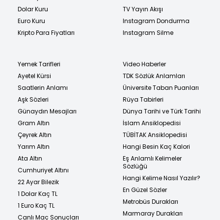
Dolar Kuru
TV Yayın Akışı
Euro Kuru
Instagram Dondurma
Kripto Para Fiyatları
Instagram Silme
Yemek Tarifleri
Video Haberler
Ayetel Kürsi
TDK Sözlük Anlamları
Saatlerin Anlamı
Üniversite Taban Puanları
Aşk Sözleri
Rüya Tabirleri
Günaydın Mesajları
Dünya Tarihi ve Türk Tarihi
Gram Altın
İslam Ansiklopedisi
Çeyrek Altın
TÜBİTAK Ansiklopedisi
Yarım Altın
Hangi Besin Kaç Kalori
Ata Altın
Eş Anlamlı Kelimeler
Sözlüğü
Cumhuriyet Altını
Hangi Kelime Nasıl Yazılır?
22 Ayar Bilezik
En Güzel Sözler
1 Dolar Kaç TL
Metrobüs Durakları
1 Euro Kaç TL
Marmaray Durakları
Canlı Maç Sonuçları