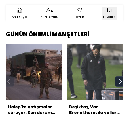
Ana Sayfa
Yazı Boyutu
Paylaş
Favoriler
GÜNÜN ÖNEMLİ MANŞETLERİ
Halep'te çatışmalar
Beşiktaş, Van
sürüyor: Son durum
Bronckhorst ile yolları
ne?
ayırdı!