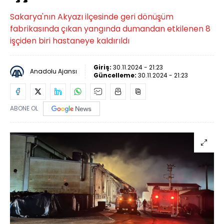
Sakarya'nın Akyazı ilçesinde geri dönüşüm
fabrikasında çıkan yangında dumandan etkilenen 8
işçiden biri hastaneye kaldırıldı
Giriş:
30.11.2024 - 21:23
Anadolu Ajansı
Güncelleme:
30.11.2024 - 21:23
ABONE OL