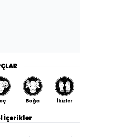
RÇLAR
oç
Boğa
İkizler
Yengeç
Aslan
l İçerikler