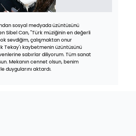
dından sosyal medyada üzüntüsünü
n Sibel Can, "Türk müziğinin en değerli
 çok sevdiğim, çalışmaktan onur
uk Tekay'ı kaybetmenin üzüntüsünü
venlerine sabırlar diliyorum. Tüm sanat
lsun. Mekanın cennet olsun, benim
e duygularını aktardı.