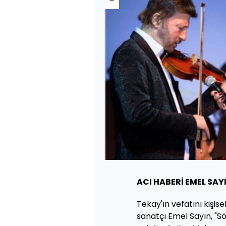
ACI HABERİ EMEL SA
Tekay'ın vefatını kişi
sanatçı Emel Sayın, "