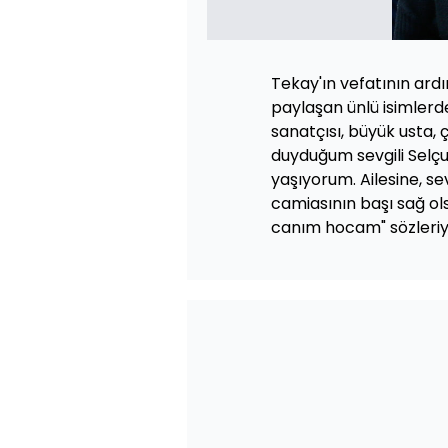
Tekay'ın vefatının ar
paylaşan ünlü isimlerde
sanatçısı, büyük usta,
duyduğum sevgili Selç
yaşıyorum. Ailesine, se
camiasının başı sağ o
canım hocam" sözleriyl