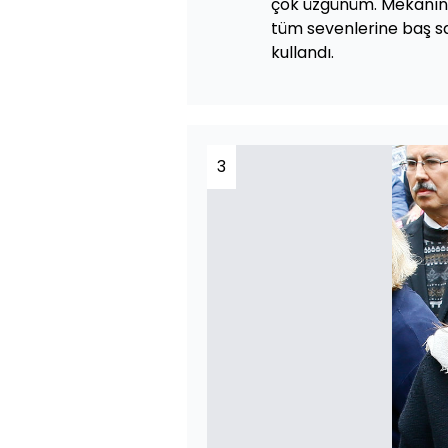
çok üzgünüm. Mekanın c
tüm sevenlerine baş sağ
kullandı.
3