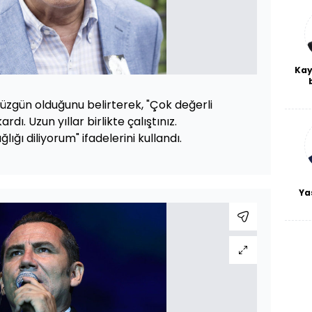
Kay
De
 üzgün olduğunu belirterek, "Çok değerli
haf
a
dı. Uzun yıllar birlikte çalıştınız.
bl
lığı diliyorum" ifadelerini kullandı.
Ya