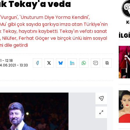
uk Tekay'a veda
 'Vurgun', 'Unuturum Diye Yorma Kendini',
K
Mu' gibi çok sayıda şarkıya imza atan Türkiye'nin
 Tekay, hayatını kaybetti. Tekay'ın vefatı sanat
İLG
 Nilüfer, Ferhat Göçer ve birçok ünlü isim sosyal
 dile getirdi
 - 12:18
14.06.2021 - 13:33