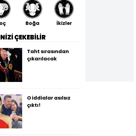
oç
Boğa
İkizler
Yengeç
Aslan
İNİZİ ÇEKEBİLİR
Taht sırasından
çıkarılacak
O iddialar asılsız
çıktı!