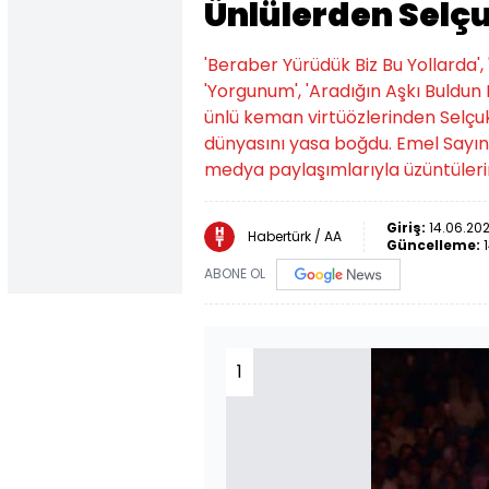
Ünlülerden Selç
'Beraber Yürüdük Biz Bu Yollarda',
'Yorgunum', 'Aradığın Aşkı Buldun 
ünlü keman virtüözlerinden Selçuk
dünyasını yasa boğdu. Emel Sayın,
medya paylaşımlarıyla üzüntülerini
Giriş:
14.06.2021
Habertürk / AA
Güncelleme:
ABONE OL
1