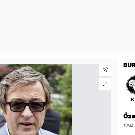
BU
K
Öze
TÜMÜ