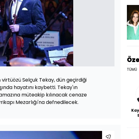
Öze
TÜMÜ
virtüözü Selçuk Tekay, dün geçirdiği
şında hayatını kaybetti. Tekay'ın
namazına müteakip kılınacak cenaze
rikapı Mezarlığı'na defnedilecek.
Kay
De
haf
a
bl