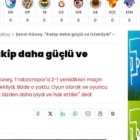
EFK
EYP
FB
GS
GFK
GB
GÖZ
KSM
0
0
0
0
0
0
0
0
şiktaş
Şenol Güneş: "Rakip daha güçlü ve istekliydi" -
akip daha güçlü ve
üneş, Trabzonspor'a 2-1 yenildikleri maçın
ekliydi. Bizde o yoktu. Oyun olarak ve oyuncu
 bizden daha iyiydi ve hak ettiler" dedi