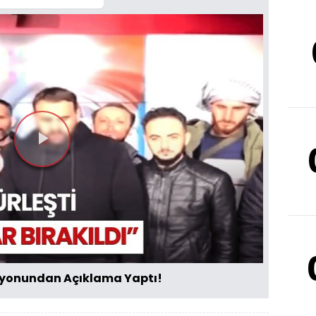
Videoyu
Oynat
izyonundan Açıklama Yaptı!