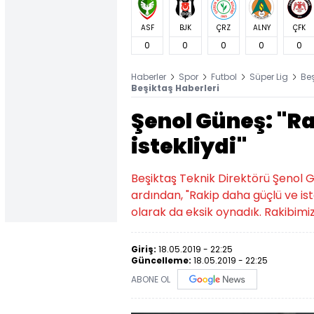
ASF
BJK
ÇRZ
ALNY
ÇFK
0
0
0
0
0
Haberler
Spor
Futbol
Süper Lig
Be
Beşiktaş Haberleri
Şenol Güneş: "R
istekliydi"
Beşiktaş Teknik Direktörü Şenol G
ardından, "Rakip daha güçlü ve ist
olarak da eksik oynadık. Rakibimiz
Giriş:
18.05.2019 - 22:25
Güncelleme:
18.05.2019 - 22:25
ABONE OL