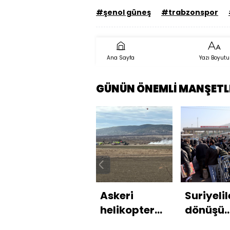
#şenol güneş
#trabzonspor
Ana Sayfa
Yazı Boyutu
GÜNÜN ÖNEMLİ MANŞETL
Askeri
Suriyelil
helikopter
dönüşü
düştü! 6
kiraları