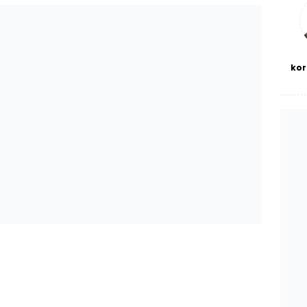
bl
 mü?
Yoksulluk
düş
Şim
ola
kor