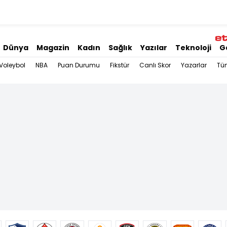
Dünya
Magazin
Kadın
Sağlık
Yazılar
Teknoloji
G
Voleybol
NBA
Puan Durumu
Fikstür
Canlı Skor
Yazarlar
Tü