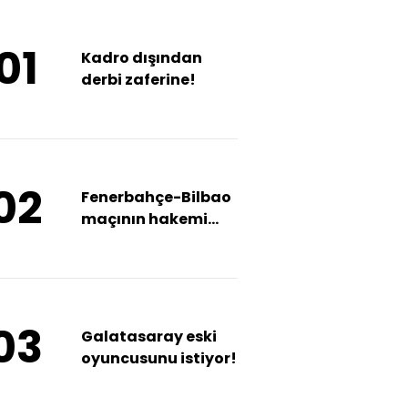
01
Kadro dışından
derbi zaferine!
02
Fenerbahçe-Bilbao
maçının hakemi
belli oldu!
03
Galatasaray eski
oyuncusunu istiyor!