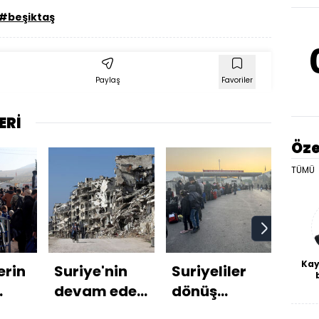
#beşiktaş
Paylaş
Favoriler
ERİ
Öze
TÜMÜ
Kay
erin
Suriye'nin
Suriyeliler
Şam
De
devam eden
dönüş
bu 
haf
savaşı:
yolunda
çab
a