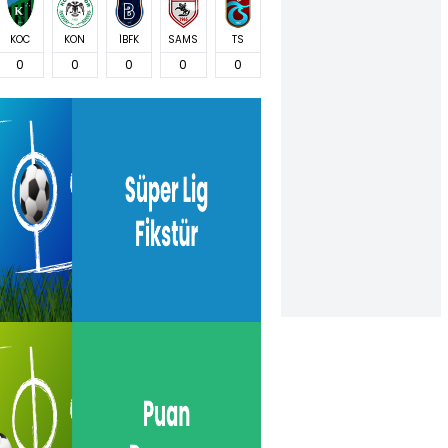
KOC
KON
İBFK
SAMS
TS
0
0
0
0
0