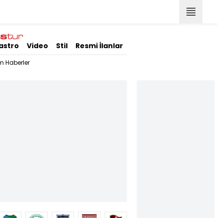
astro
Video
Stil
Resmi İlanlar
m Haberler