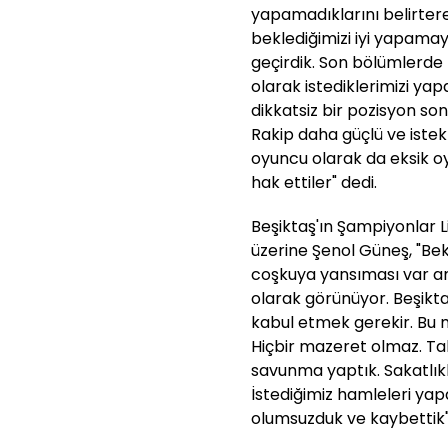
yapamadıklarını belirter
beklediğimizi iyi yapamay
geçirdik. Son bölümlerde 
olarak istediklerimizi ya
dikkatsiz bir pozisyon son
Rakip daha güçlü ve istekl
oyuncu olarak da eksik oy
hak ettiler" dedi.
Beşiktaş'ın Şampiyonlar 
üzerine Şenol Güneş, "Bek
coşkuya yansıması var am
olarak görünüyor. Beşiktaş
kabul etmek gerekir. Bu 
Hiçbir mazeret olmaz. T
savunma yaptık. Sakatlıkl
İstediğimiz hamleleri y
olumsuzduk ve kaybettik" i