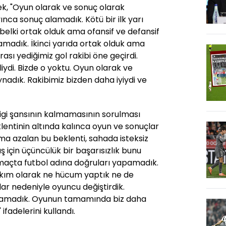
ek, "Oyun olarak ve sonuç olarak
ınca sonuç alamadık. Kötü bir ilk yarı
belki ortak olduk ama ofansif ve defansif
pamadık. İkinci yarıda ortak olduk ama
rası yediğimiz gol rakibi öne geçirdi.
iydi. Bizde o yoktu. Oyun olarak ve
nadık. Rakibimiz bizden daha iyiydi ve
Ligi şansının kalmamasının sorulması
lentinin altında kalınca oyun ve sonuçlar
a azalan bu beklenti, sahada isteksiz
 için üçüncülük bir başarısızlık bunu
maçta futbol adına doğruları yapamadık.
akım olarak ne hücum yaptık ne de
ar nedeniyle oyuncu değiştirdik.
apamadık. Oyunun tamamında biz daha
fadelerini kullandı.