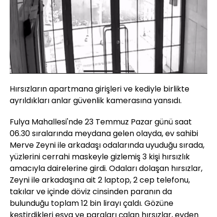
Yüklendi
:
16.77%
Sesi
Oynatma
Aç
Hızı
Hırsızların apartmana girişleri ve kediyle birlikte
ayrıldıkları anlar güvenlik kamerasına yansıdı.
Fulya Mahallesi'nde 23 Temmuz Pazar günü saat
06.30 sıralarında meydana gelen olayda, ev sahibi
Merve Zeyni ile arkadaşı odalarında uyuduğu sırada,
yüzlerini cerrahi maskeyle gizlemiş 3 kişi hırsızlık
amacıyla dairelerine girdi. Odaları dolaşan hırsızlar,
Zeyni ile arkadaşına ait 2 laptop, 2 cep telefonu,
takılar ve içinde döviz cinsinden paranın da
bulunduğu toplam 12 bin lirayı çaldı. Gözüne
kestirdikleri eşya ve paraları çalan hırsızlar, evden