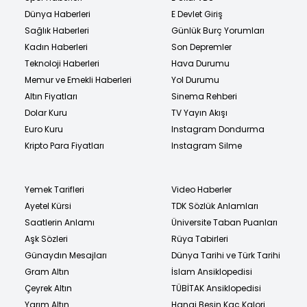
Dünya Haberleri
E Devlet Giriş
Sağlık Haberleri
Günlük Burç Yorumları
Kadın Haberleri
Son Depremler
Teknoloji Haberleri
Hava Durumu
Memur ve Emekli Haberleri
Yol Durumu
Altın Fiyatları
Sinema Rehberi
Dolar Kuru
TV Yayın Akışı
Euro Kuru
Instagram Dondurma
Kripto Para Fiyatları
Instagram Silme
Yemek Tarifleri
Video Haberler
Ayetel Kürsi
TDK Sözlük Anlamları
Saatlerin Anlamı
Üniversite Taban Puanları
Aşk Sözleri
Rüya Tabirleri
Günaydın Mesajları
Dünya Tarihi ve Türk Tarihi
Gram Altın
İslam Ansiklopedisi
Çeyrek Altın
TÜBİTAK Ansiklopedisi
Yarım Altın
Hangi Besin Kaç Kalori