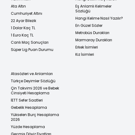
Ata Altın
Eş Anlamlı Kelimeler
Sözlüğü
Cumhuriyet Altını
Hangi Kelime Nasıl Yazılır?
22 Ayar Bilezik
En Güzel Sözler
1 Dolar Kaç TL
Metrobüs Durakları
1 Euro Kaç TL
Marmaray Durakları
Canlı Maç Sonuçları
Erkek İsimleri
Süper Lig Puan Durumu
Kız İsimleri
Atasözleri ve Anlamları
Türkçe Deyimler Sözlüğü
Çin Takvimi 2026 ve Bebek
Cinsiyeti Hesaplama
İETT Sefer Saatleri
Gebelik Hesaplama
Yükselen Burç Hesaplama
2026
Yüzde Hesaplama
Geçmiş Döviz Fiyatları