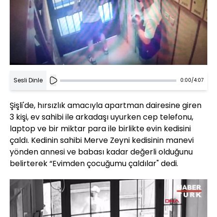
Sesli Dinle
0:00
/
4:07
Şişli'de, hırsızlık amacıyla apartman dairesine giren
3 kişi, ev sahibi ile arkadaşı uyurken cep telefonu,
laptop ve bir miktar para ile birlikte evin kedisini
çaldı. Kedinin sahibi Merve Zeyni kedisinin manevi
yönden annesi ve babası kadar değerli olduğunu
belirterek “Evimden çocuğumu çaldılar" dedi.