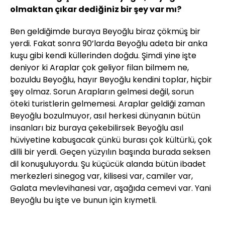
olmaktan çıkar dediğiniz bir şey var mı?
Ben geldiğimde buraya Beyoğlu biraz çökmüş bir
yerdi. Fakat sonra 90’larda Beyoğlu adeta bir anka
kuşu gibi kendi küllerinden doğdu. Şimdi yine işte
deniyor ki Araplar çok geliyor filan bilmem ne,
bozuldu Beyoğlu, hayır Beyoğlu kendini toplar, hiçbir
şey olmaz. Sorun Arapların gelmesi değil, sorun
öteki turistlerin gelmemesi. Araplar geldiği zaman
Beyoğlu bozulmuyor, asıl herkesi dünyanın bütün
insanları biz buraya çekebilirsek Beyoğlu asıl
hüviyetine kabuşacak çünkü burası çok kültürlü, çok
dilli bir yerdi. Geçen yüzyılın başında burada seksen
dil konuşuluyordu. Şu küçücük alanda bütün ibadet
merkezleri sinegog var, kilisesi var, camiler var,
Galata mevlevihanesi var, aşağıda cemevi var. Yani
Beyoğlu bu işte ve bunun için kıymetli.