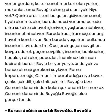
yerler gördüm, kültür sanat merkezi olan yerler,
mekanlar...ama Beyoğlu olan gibi olanı yok. Niye
yok? Çünkü orası steril bölgeler, gidiyorsun sanat,
tiyatrolar müzeler, burada hepsi var ama burada
arka sokakta cinayet işleniyor, uyuşturucu satılıyor,
insanlar etini satıyor. Burada kaos, karmaşa, anarşi
hayatın kendisi var. Ben burada yaşarken balkonda
insanları seyrederdim. Öpüşerek geçen sevgililer,
kavga ederek geçen sevgililer, insanlar, bankacılar,
hocalar, rahipler, papazlar...İnanılmaz bir insan
labirenti burası. Böyle bir yer yeryüzünde yok ve
bence olması gerekeni söylüyor. Roma
İmparatorluğu, Osmanlı İmparatorluğu niye büyük
çünkü çok dilli, çok dinli, çok ırklı. Beyoğlu bize
Osmanlı döneminden kalan çok önemli bir merkez.
Osmanlı döneminde Beyoğlu Beyoğlu oldu
gerçekten de.
- Burası değişirse artık Beyoğlu, Beyoğlu