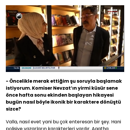
Yüklendi
:
5.88%
Sesi
Oynatma
Aç
Hızı
- Öncelikle merak ettiğim şu soruyla başlamak
istiyorum. Komiser Nevzat’ın yirmi küsür sene
önce hafta sonu ekinden başlayan hikayesi
bugün nasıl böyle ikonik bir karaktere dönüştü
sizce?
Valla, nasıl evet yani bu çok enteresan bir şey. Hani
polisiye yazarların karakterleri vardır. Agatha