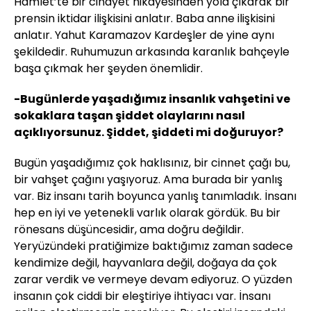
Hamlet’te bir cinayet hikayesinden yola çıkarak bir
prensin iktidar ilişkisini anlatır. Baba anne ilişkisini
anlatır. Yahut Karamazov Kardeşler de yine aynı
şekildedir. Ruhumuzun arkasında karanlık bahçeyle
başa çıkmak her şeyden önemlidir.
-Bugünlerde yaşadığımız insanlık vahşetini ve
sokaklara taşan şiddet olaylarını nasıl
açıklıyorsunuz. Şiddet, şiddeti mi doğuruyor?
Bugün yaşadığımız çok haklısınız, bir cinnet çağı bu,
bir vahşet çağını yaşıyoruz. Ama burada bir yanlış
var. Biz insanı tarih boyunca yanlış tanımladık. İnsanı
hep en iyi ve yetenekli varlık olarak gördük. Bu bir
rönesans düşüncesidir, ama doğru değildir.
Yeryüzündeki pratiğimize baktığımız zaman sadece
kendimize değil, hayvanlara değil, doğaya da çok
zarar verdik ve vermeye devam ediyoruz. O yüzden
insanın çok ciddi bir eleştiriye ihtiyacı var. İnsanı