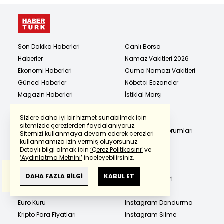
Son Dakika Haberleri
Canlı Borsa
Haberler
Namaz Vakitleri 2026
Ekonomi Haberleri
Cuma Namazı Vakitleri
Güncel Haberler
Nöbetçi Eczaneler
Magazin Haberleri
İstiklal Marşı
Spor Haberleri
E Okul VBS
Sizlere daha iyi bir hizmet sunabilmek için
Dünya Haberleri
E Devlet Giriş
sitemizde çerezlerden faydalanıyoruz.
Sağlık Haberleri
Günlük Burç Yorumları
Sitemizi kullanmaya devam ederek çerezleri
Powered by
Translate
kullanmamıza izin vermiş oluyorsunuz.
Kadın Haberleri
Son Depremler
Detaylı bilgi almak için
‘Çerez Politikasını’
ve
Teknoloji Haberleri
Hava Durumu
‘Aydınlatma Metnini’
inceleyebilirsiniz.
Memur ve Emekli Haberleri
Yol Durumu
Bu çeviride
Google Translete
kullanılmıştır.
Anlam ve çeviri hatalarından
haberturk.com
DAHA FAZLA BİLGİ
KABUL ET
Altın Fiyatları
Sinema Rehberi
sorumlu değildir.
Dolar Kuru
TV Yayın Akışı
Euro Kuru
Instagram Dondurma
Kripto Para Fiyatları
Instagram Silme