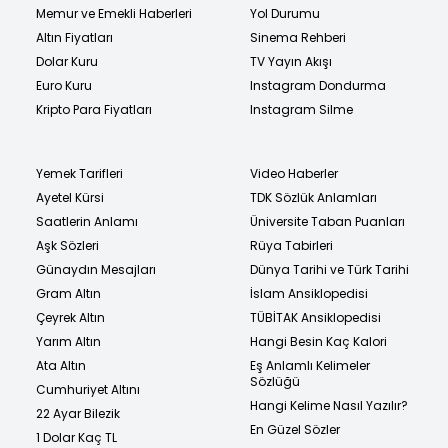
Memur ve Emekli Haberleri
Yol Durumu
Altın Fiyatları
Sinema Rehberi
Dolar Kuru
TV Yayın Akışı
Euro Kuru
Instagram Dondurma
Kripto Para Fiyatları
Instagram Silme
Yemek Tarifleri
Video Haberler
Ayetel Kürsi
TDK Sözlük Anlamları
Saatlerin Anlamı
Üniversite Taban Puanları
Aşk Sözleri
Rüya Tabirleri
Günaydın Mesajları
Dünya Tarihi ve Türk Tarihi
Gram Altın
İslam Ansiklopedisi
Çeyrek Altın
TÜBİTAK Ansiklopedisi
Yarım Altın
Hangi Besin Kaç Kalori
Ata Altın
Eş Anlamlı Kelimeler
Sözlüğü
Cumhuriyet Altını
Hangi Kelime Nasıl Yazılır?
22 Ayar Bilezik
En Güzel Sözler
1 Dolar Kaç TL