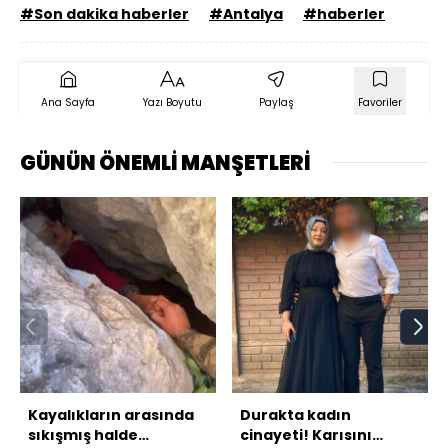
#Son dakika haberler
#Antalya
#haberler
Ana Sayfa
Yazı Boyutu
Paylaş
Favoriler
GÜNÜN ÖNEMLİ MANŞETLERİ
Kayalıkların arasında
Durakta kadın
sıkışmış halde
cinayeti! Karısını