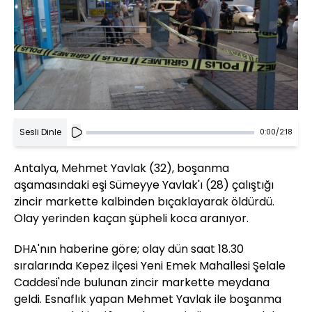
Sesli Dinle
0:00
/
2:18
Antalya, Mehmet Yavlak (32), boşanma
aşamasındaki eşi Sümeyye Yavlak'ı (28) çalıştığı
zincir markette kalbinden bıçaklayarak öldürdü.
Olay yerinden kaçan şüpheli koca aranıyor.
DHA'nın haberine göre; olay dün saat 18.30
sıralarında Kepez ilçesi Yeni Emek Mahallesi Şelale
Caddesi'nde bulunan zincir markette meydana
geldi. Esnaflık yapan Mehmet Yavlak ile boşanma