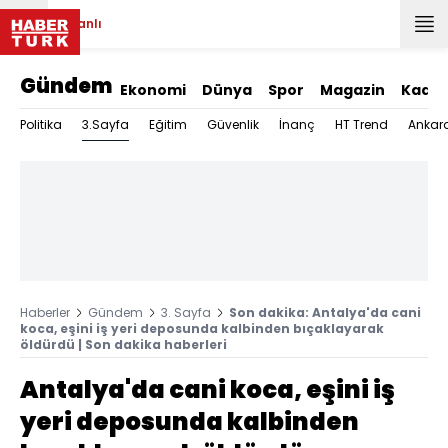
Canlı
Gündem
Ekonomi
Dünya
Spor
Magazin
Kadın
3.Sayfa
Politika
Eğitim
Güvenlik
İnanç
HT Trend
Ankar
Haberler
Gündem
3. Sayfa
Son dakika: Antalya'da cani
koca, eşini iş yeri deposunda kalbinden bıçaklayarak
öldürdü | Son dakika haberleri
Antalya'da cani koca, eşini iş
yeri deposunda kalbinden