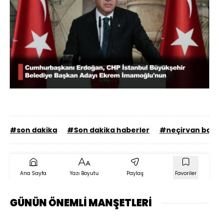
Yüklendi
:
85.24%
Sesi
Oynatma
Aç
Hızı
#son dakika
#Son dakika haberler
#neçirvan barz
Ana Sayfa
Yazı Boyutu
Paylaş
Favoriler
GÜNÜN ÖNEMLİ MANŞETLERİ