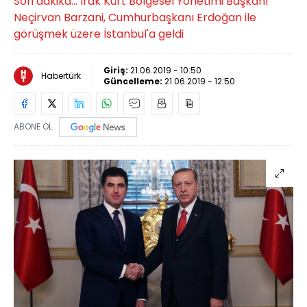
Son dakika... Irak Kürt Bölgesel Yönetimi Başkanı
Neçirvan Barzani, Cumhurbaşkanı Erdoğan ile
görüşmek üzere İstanbul'a geldi
Giriş:
21.06.2019 - 10:50
Habertürk
Güncelleme:
21.06.2019 - 12:50
ABONE OL