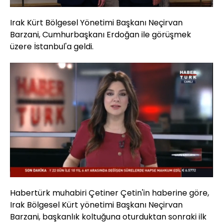
Irak Kürt Bölgesel Yönetimi Başkanı Neçirvan
Barzani, Cumhurbaşkanı Erdoğan ile görüşmek
üzere İstanbul'a geldi.
Yüklendi
:
73.51%
Sesi
Oynatma
Aç
Hızı
Habertürk muhabiri Çetiner Çetin'in haberine göre,
Irak Bölgesel Kürt yönetimi Başkanı Neçirvan
Barzani, başkanlık koltuğuna oturduktan sonraki ilk