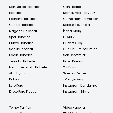
Son Dakika Haberleri
Canlı Borsa
Haberler
Namaz Vakitleri 2026
Ekonomi Haberleri
Cuma Namazı Vakitleri
Güncel Haberler
Nöbetçi Eczaneler
Magazin Haberleri
İstiklal Marşı
Spor Haberleri
E Okul VBS
Dünya Haberleri
E Devlet Giriş
Sağlık Haberleri
Günlük Burç Yorumları
Kadın Haberleri
Son Depremler
Teknoloji Haberleri
Hava Durumu
Memur ve Emekli Haberleri
Yol Durumu
Altın Fiyatları
Sinema Rehberi
Dolar Kuru
TV Yayın Akışı
Euro Kuru
Instagram Dondurma
Kripto Para Fiyatları
Instagram Silme
Yemek Tarifleri
Video Haberler