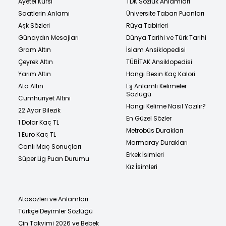
Ayetel Kürsi
TDK Sözlük Anlamları
Saatlerin Anlamı
Üniversite Taban Puanları
Aşk Sözleri
Rüya Tabirleri
Günaydın Mesajları
Dünya Tarihi ve Türk Tarihi
Gram Altın
İslam Ansiklopedisi
Çeyrek Altın
TÜBİTAK Ansiklopedisi
Yarım Altın
Hangi Besin Kaç Kalori
Ata Altın
Eş Anlamlı Kelimeler
Sözlüğü
Cumhuriyet Altını
Hangi Kelime Nasıl Yazılır?
22 Ayar Bilezik
En Güzel Sözler
1 Dolar Kaç TL
Metrobüs Durakları
1 Euro Kaç TL
Marmaray Durakları
Canlı Maç Sonuçları
Erkek İsimleri
Süper Lig Puan Durumu
Kız İsimleri
Atasözleri ve Anlamları
Türkçe Deyimler Sözlüğü
Çin Takvimi 2026 ve Bebek