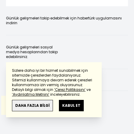
Günlük gelişmeleri takip edebilmek için habertürk uygulamasını
indirin
Günlük gelişmeleri sosyal
medya hesaplarından takip
edebilirsiniz.
Sizlere daha iyi bir hizmet sunabilmek için
sitemizde çerezlerden faydalanıyoruz.
Sitemizi kullanmaya devam ederek çerezleri
kullanmamıza izin vermiş oluyorsunuz.
Detaylı bilgi almak için
‘Çerez Politikasını’
ve
‘Aydınlatma Metnini’
inceleyebilirsiniz.
Bu çeviride
Google Translete
kullanılmıştır.
Anlam ve çeviri hatalarından
haberturk.com
DAHA FAZLA BİLGİ
KABUL ET
sorumlu değildir.