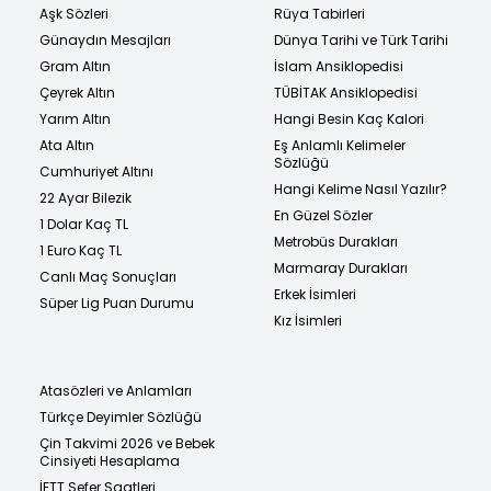
Aşk Sözleri
Rüya Tabirleri
Günaydın Mesajları
Dünya Tarihi ve Türk Tarihi
Gram Altın
İslam Ansiklopedisi
Çeyrek Altın
TÜBİTAK Ansiklopedisi
Yarım Altın
Hangi Besin Kaç Kalori
Ata Altın
Eş Anlamlı Kelimeler
Sözlüğü
Cumhuriyet Altını
Hangi Kelime Nasıl Yazılır?
22 Ayar Bilezik
En Güzel Sözler
1 Dolar Kaç TL
Metrobüs Durakları
1 Euro Kaç TL
Marmaray Durakları
Canlı Maç Sonuçları
Erkek İsimleri
Süper Lig Puan Durumu
Kız İsimleri
Atasözleri ve Anlamları
Türkçe Deyimler Sözlüğü
Çin Takvimi 2026 ve Bebek
Cinsiyeti Hesaplama
İETT Sefer Saatleri