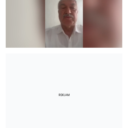
Yüklendi
:
100.00%
Sesi
Oynatma
Aç
Hızı
REKLAM