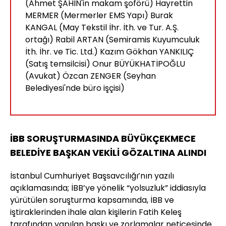
(Ahmet ŞAHİN'in makam şoförü) Hayrettin
MERMER (Mermerler EMS Yapı) Burak
KANGAL (May Tekstil İhr. İth. ve Tur. A.Ş.
ortağı) Rabil ARTAN (Semiramis Kuyumculuk
İth. İhr. ve Tic. Ltd.) Kazım Gökhan YANKILIÇ
(Satış temsilcisi) Onur BÜYÜKHATİPOĞLU
(Avukat) Özcan ZENGER (Seyhan
Belediyesi'nde büro işçisi)
İBB SORUŞTURMASINDA BÜYÜKÇEKMECE
BELEDİYE BAŞKAN VEKİLİ GÖZALTINA ALINDI
İstanbul Cumhuriyet Başsavcılığı’nın yazılı
açıklamasında; İBB’ye yönelik “yolsuzluk” iddiasıyla
yürütülen soruşturma kapsamında, İBB ve
iştiraklerinden ihale alan kişilerin Fatih Keleş
tarafından yapılan baskı ve zorlamalar neticesinde