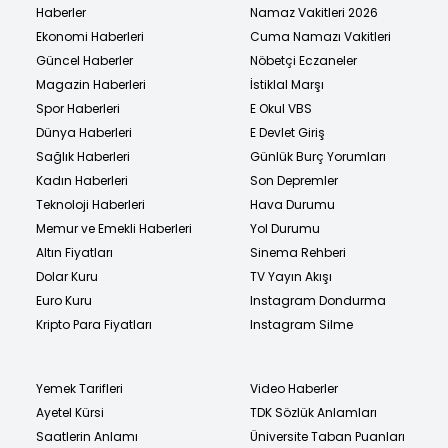
Haberler
Namaz Vakitleri 2026
Ekonomi Haberleri
Cuma Namazı Vakitleri
Güncel Haberler
Nöbetçi Eczaneler
Magazin Haberleri
İstiklal Marşı
Spor Haberleri
E Okul VBS
Dünya Haberleri
E Devlet Giriş
Sağlık Haberleri
Günlük Burç Yorumları
Kadın Haberleri
Son Depremler
Teknoloji Haberleri
Hava Durumu
Memur ve Emekli Haberleri
Yol Durumu
Altın Fiyatları
Sinema Rehberi
Dolar Kuru
TV Yayın Akışı
Euro Kuru
Instagram Dondurma
Kripto Para Fiyatları
Instagram Silme
Yemek Tarifleri
Video Haberler
Ayetel Kürsi
TDK Sözlük Anlamları
Saatlerin Anlamı
Üniversite Taban Puanları