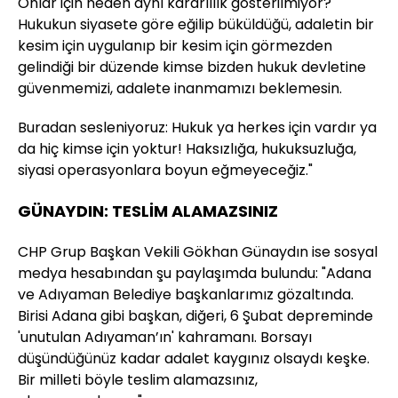
Onlar için neden aynı kararlılık gösterilmiyor?
Hukukun siyasete göre eğilip büküldüğü, adaletin bir
kesim için uygulanıp bir kesim için görmezden
gelindiği bir düzende kimse bizden hukuk devletine
güvenmemizi, adalete inanmamızı beklemesin.
Buradan sesleniyoruz: Hukuk ya herkes için vardır ya
da hiç kimse için yoktur! Haksızlığa, hukuksuzluğa,
siyasi operasyonlara boyun eğmeyeceğiz."
GÜNAYDIN: TESLİM ALAMAZSINIZ
CHP Grup Başkan Vekili Gökhan Günaydın ise sosyal
medya hesabından şu paylaşımda bulundu: "Adana
ve Adıyaman Belediye başkanlarımız gözaltında.
Birisi Adana gibi başkan, diğeri, 6 Şubat depreminde
'unutulan Adıyaman’ın' kahramanı. Borsayı
düşündüğünüz kadar adalet kaygınız olsaydı keşke.
Bir milleti böyle teslim alamazsınız,