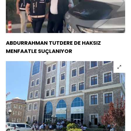
Yüklendi
:
100.00%
Sesi
Oynatma
Aç
Hızı
ABDURRAHMAN TUTDERE DE HAKSIZ
MENFAATLE SUÇLANIYOR