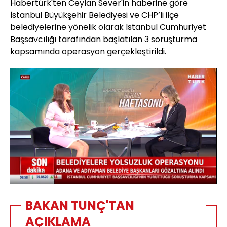
Habertürk'ten Ceylan Sever'in haberine göre
İstanbul Büyükşehir Belediyesi ve CHP’li ilçe
belediyelerine yönelik olarak İstanbul Cumhuriyet
Başsavcılığı tarafından başlatılan 3 soruşturma
kapsamında operasyon gerçekleştirildi.
Yüklendi
:
2.54%
Sesi
Oynatma
Aç
Hızı
BAKAN TUNÇ'TAN
AÇIKLAMA