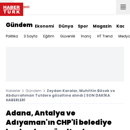
Canlı
Gündem
Ekonomi
Dünya
Spor
Magazin
Kadın
Politika
3.Sayfa
Eğitim
Güvenlik
İnanç
HT Trend
Medy
Haberler
Gündem
Zeydan Karalar, Muhittin Böcek ve
Abdurrahman Tutdere gözaltına alındı | SON DAKİKA
HABERLERİ
Adana, Antalya ve
Adıyaman'ın CHP'li belediye