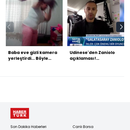
Baba eve gizli kamera
Udinese'den Zaniolo
yerleştirdi... Böyle
açıklaması!
anne olmaz olsun!
Bonservisi...
Son Dakika Haberleri
Canlı Borsa