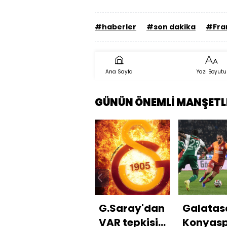
#haberler
#son dakika
#Fra
Ana Sayfa
Yazı Boyutu
GÜNÜN ÖNEMLİ MANŞETL
G.Saray'dan
Galatas
VAR tepkisi:
Konyas