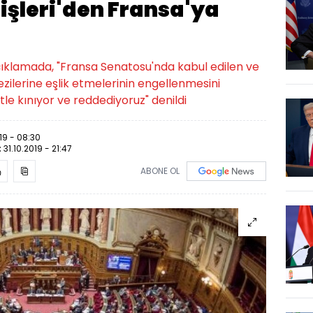
şişleri'den Fransa'ya
açıklamada, "Fransa Senatosu'nda kabul edilen ve
zilerine eşlik etmelerinin engellenmesini
le kınıyor ve reddediyoruz" denildi
019 - 08:30
:
31.10.2019 - 21:47
ABONE OL