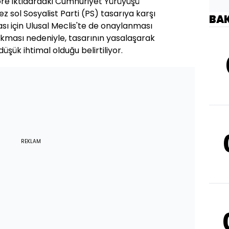
re iktidardaki Cumhuriyet Yürüyüşü
 sol Sosyalist Parti (PS) tasarıya karşı
BA
ası için Ulusal Meclis'te de onaylanması
çıkması nedeniyle, tasarının yasalaşarak
üşük ihtimal olduğu belirtiliyor.
REKLAM