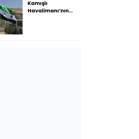
Kamışlı
Havalimanı’nın
güvenlik denetimi
devralındı