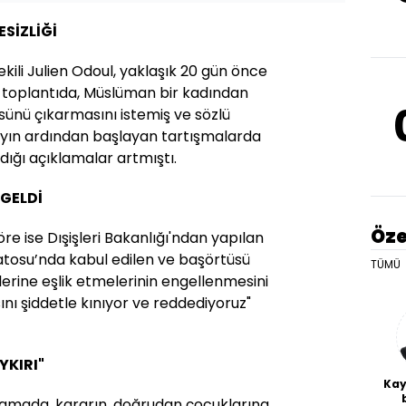
ESİZLİĞİ
vekili Julien Odoul, yaklaşık 20 gün önce
toplantıda, Müslüman bir kadından
ünü çıkarmasını istemiş ve sözlü
ayın ardından başlayan tartışmalarda
ığı açıklamalar artmıştı.
 GELDİ
Öze
re ise Dışişleri Bakanlığı'ndan yapılan
tosu’nda kabul edilen ve başörtüsü
TÜMÜ
lerine eşlik etmelerinin engellenmesini
nı şiddetle kınıyor ve reddediyoruz"
YKIRI"
Kay
lamada, kararın, doğrudan çocuklarına