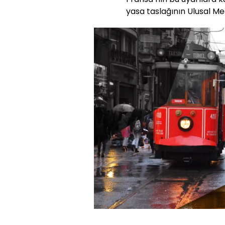
yasa taslağının Ulusal Me
Yüklendi
:
59.18%
Sesi
Aç