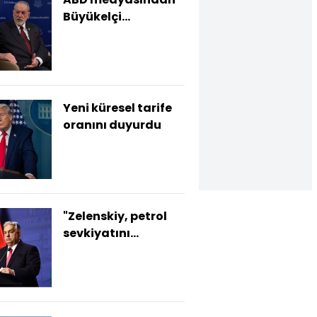
Büyükelçi
Huckabee'ye tepki
Yeni küresel tarife
oranını duyurdu
"Zelenskiy, petrol
sevkiyatını
başlatmadığı
sürece destek
beklemesin"