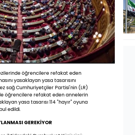
ezilerinde öğrencilere refakat eden
asını yasaklayan yasa tasarısını
z sağ Cumhuriyetçiler Partisi'nin (LR)
inde öğrencilere refakat eden annelerin
layan yasa tasarısı 114 "hayır" oyuna
ul edildi.
YLANMASI GEREKİYOR