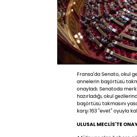
Fransa'da Senato, okul g
annelerin başörtüsü takm
onayladı. Senatoda merke
hazırladığı, okul geziler
başörtüsü takmasını yasak
karşı 163 "evet" oyuyla kab
ULUSAL MECLİS'TE ONA