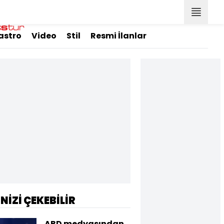
astro
Video
Stil
Resmi İlanlar
İNİZİ ÇEKEBİLİR
ABD medyasından