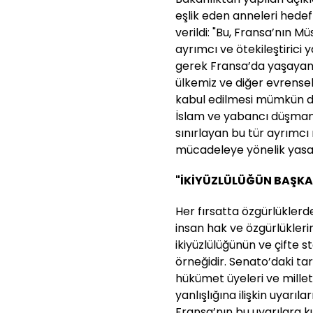
eşlik eden anneleri hedef
verildi: "Bu, Fransa’nın 
ayrımcı ve ötekileştirici 
gerek Fransa’da yaşayan
ülkemiz ve diğer evrense
kabul edilmesi mümkün de
İslam ve yabancı düşmanlı
sınırlayan bu tür ayrımcı 
mücadeleye yönelik yasal 
"İKİYÜZLÜLÜĞÜN BAŞKA 
Her fırsatta özgürlükler
insan hak ve özgürlükleri
ikiyüzlülüğünün ve çifte s
örneğidir. Senato’daki tar
hükümet üyeleri ve milletv
yanlışlığına ilişkin uyarı
Fransa’nın bu uyarılara 