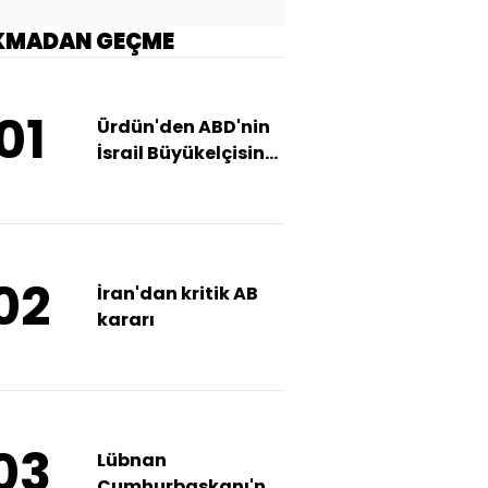
KMADAN GEÇME
01
Ürdün'den ABD'nin
İsrail Büyükelçisine
tepki
02
İran'dan kritik AB
kararı
03
Lübnan
Cumhurbaşkanı'ndan