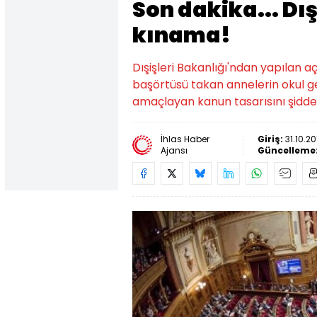
Son dakika... Dı
kınama!
Dışişleri Bakanlığı'ndan yapılan 
başörtüsü takan annelerin okul ge
amaçlayan kanun tasarısını şiddet
İhlas Haber
Giriş:
31.10.2
Ajansı
Güncelleme