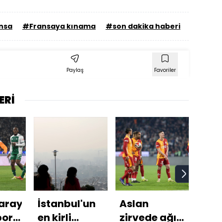
nsa
#Fransaya kınama
#son dakika haberi
#son da
Paylaş
Favoriler
ERİ
aray'a
İstanbul'un
Aslan
'Tür
por
en kirli
zirvede ağır
tar