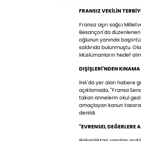
FRANSIZ VEKİLİN TERBİY
Fransız aşırı sağcı Millet
Besançon'da düzenlenen 
oğlunun yanında başörtüs
saldırıda bulunmuştu. Ol
Müslümanların hedef alınd
DIŞİŞLERİ'NDEN KINAMA
İHA'da yer alan habere gö
açıklamada, "Fransa Sena
takan annelerin okul gezi
amaçlayan kanun tasarısı
denildi.
"EVRENSEL DEĞERLERE A
Bakanlıktan yapılan açık