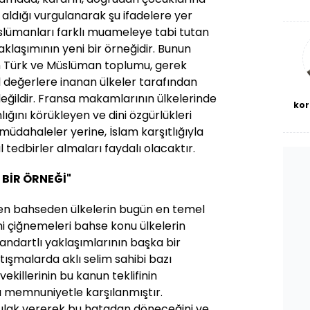
De
 aldığı vurgulanarak şu ifadelere yer
haf
a
Müslümanları farklı muameleye tabi tutan
bl
yaklaşımının yeni bir örneğidir. Bunun
 Türk ve Müslüman toplumu, gerek
l değerlere inanan ülkeler tarafından
ğildir. Fransa makamlarının ülkelerinde
kor
ğını körükleyen ve dini özgürlükleri
müdahaleler yerine, İslam karşıtlığıyla
tedbirler almaları faydalı olacaktır.
BİR ÖRNEĞİ"
den bahseden ülkelerin bugün en temel
ni çiğnemeleri bahse konu ülkelerin
tandartlı yaklaşımlarının başka bir
tışmalarda aklı selim sahibi bazı
ekillerinin bu kanun teklifinin
ları memnuniyetle karşılanmıştır.
kulak vererek bu hatadan döneceğini ve