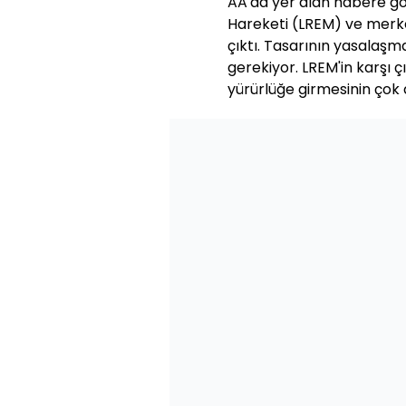
AA'da yer alan habere gö
Hareketi (LREM) ve merkez
çıktı. Tasarının yasalaşm
gerekiyor. LREM'in karşı 
yürürlüğe girmesinin çok d