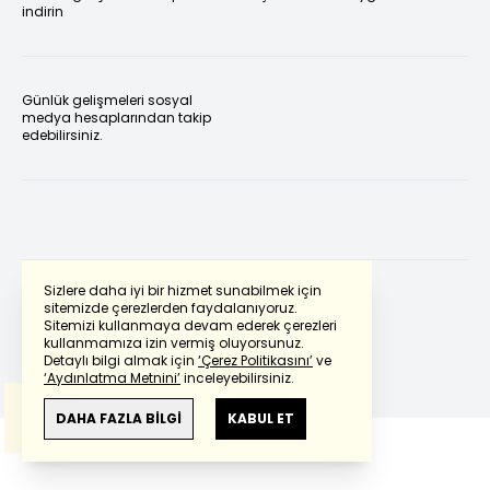
indirin
Günlük gelişmeleri sosyal
medya hesaplarından takip
edebilirsiniz.
Sizlere daha iyi bir hizmet sunabilmek için
sitemizde çerezlerden faydalanıyoruz.
Sitemizi kullanmaya devam ederek çerezleri
Powered by
Translate
kullanmamıza izin vermiş oluyorsunuz.
Detaylı bilgi almak için
‘Çerez Politikasını’
ve
‘Aydınlatma Metnini’
inceleyebilirsiniz.
Bu çeviride
Google Translete
kullanılmıştır.
Anlam ve çeviri hatalarından
haberturk.com
DAHA FAZLA BİLGİ
KABUL ET
sorumlu değildir.