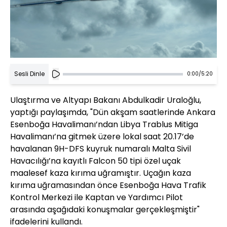
Sesli Dinle
0:00
/
5:20
Ulaştırma ve Altyapı Bakanı Abdulkadir Uraloğlu,
yaptığı paylaşımda, "Dün akşam saatlerinde Ankara
Esenboğa Havalimanı’ndan Libya Trablus Mitiga
Havalimanı’na gitmek üzere lokal saat 20.17’de
havalanan 9H-DFS kuyruk numaralı Malta Sivil
Havacılığı’na kayıtlı Falcon 50 tipi özel uçak
maalesef kaza kırıma uğramıştır. Uçağın kaza
kırıma uğramasından önce Esenboğa Hava Trafik
Kontrol Merkezi ile Kaptan ve Yardımcı Pilot
arasında aşağıdaki konuşmalar gerçekleşmiştir"
ifadelerini kullandı.