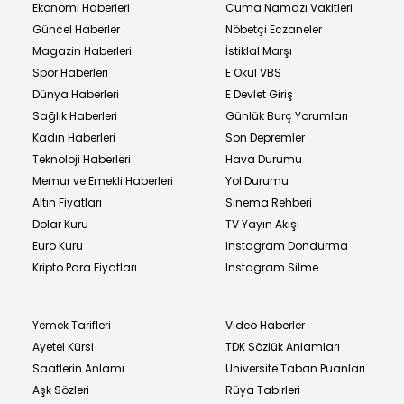
Ekonomi Haberleri
Cuma Namazı Vakitleri
Güncel Haberler
Nöbetçi Eczaneler
Magazin Haberleri
İstiklal Marşı
Spor Haberleri
E Okul VBS
Dünya Haberleri
E Devlet Giriş
Sağlık Haberleri
Günlük Burç Yorumları
Kadın Haberleri
Son Depremler
Teknoloji Haberleri
Hava Durumu
Memur ve Emekli Haberleri
Yol Durumu
Altın Fiyatları
Sinema Rehberi
Dolar Kuru
TV Yayın Akışı
Euro Kuru
Instagram Dondurma
Kripto Para Fiyatları
Instagram Silme
Yemek Tarifleri
Video Haberler
Ayetel Kürsi
TDK Sözlük Anlamları
Saatlerin Anlamı
Üniversite Taban Puanları
Aşk Sözleri
Rüya Tabirleri