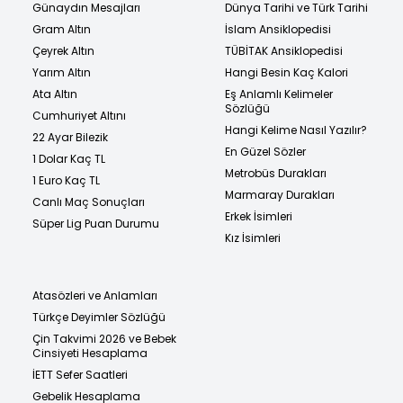
Günaydın Mesajları
Dünya Tarihi ve Türk Tarihi
Gram Altın
İslam Ansiklopedisi
Çeyrek Altın
TÜBİTAK Ansiklopedisi
Yarım Altın
Hangi Besin Kaç Kalori
Ata Altın
Eş Anlamlı Kelimeler
Sözlüğü
Cumhuriyet Altını
Hangi Kelime Nasıl Yazılır?
22 Ayar Bilezik
En Güzel Sözler
1 Dolar Kaç TL
Metrobüs Durakları
1 Euro Kaç TL
Marmaray Durakları
Canlı Maç Sonuçları
Erkek İsimleri
Süper Lig Puan Durumu
Kız İsimleri
Atasözleri ve Anlamları
Türkçe Deyimler Sözlüğü
Çin Takvimi 2026 ve Bebek
Cinsiyeti Hesaplama
İETT Sefer Saatleri
Gebelik Hesaplama