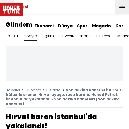
Canlı
Gündem
Ekonomi
Dünya
Spor
Magazin
Kadın
3.Sayfa
Politika
Eğitim
Güvenlik
İnanç
HT Trend
Medy
Haberler
Gündem
3. Sayfa
Son dakika haberleri: Kırmızı
bültenle aranan Hırvat uyuşturucu baronu Nenad Petrak
İstanbul'da yakalandı! - Son dakika haberleri | Son dakika
haberleri
Hırvat baron İstanbul'da
yakalandı!