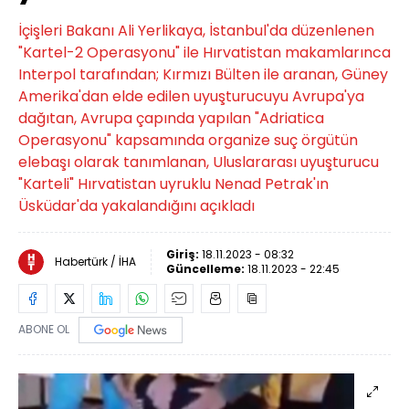
İçişleri Bakanı Ali Yerlikaya, İstanbul'da düzenlenen
"Kartel-2 Operasyonu" ile Hırvatistan makamlarınca
Interpol tarafından; Kırmızı Bülten ile aranan, Güney
Amerika'dan elde edilen uyuşturucuyu Avrupa'ya
dağıtan, Avrupa çapında yapılan "Adriatica
Operasyonu" kapsamında organize suç örgütün
elebaşı olarak tanımlanan, Uluslararası uyuşturucu
"Karteli" Hırvatistan uyruklu Nenad Petrak'ın
Üsküdar'da yakalandığını açıkladı
Giriş:
18.11.2023 - 08:32
Habertürk / İHA
Güncelleme:
18.11.2023 - 22:45
ABONE OL