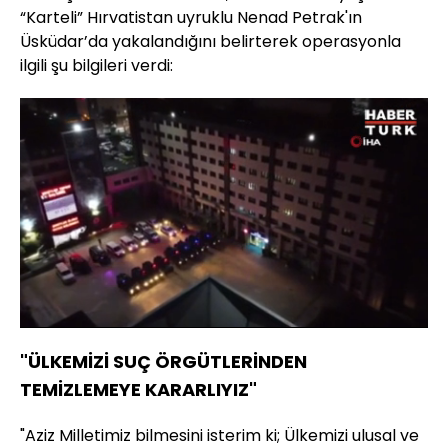
“Karteli” Hırvatistan uyruklu Nenad Petrak'ın
Üsküdar’da yakalandığını belirterek operasyonla
ilgili şu bilgileri verdi:
Yüklendi
:
85.05%
Sesi
Oynatma
Aç
Hızı
"ÜLKEMİZİ SUÇ ÖRGÜTLERİNDEN
TEMİZLEMEYE KARARLIYIZ"
"Aziz Milletimiz bilmesini isterim ki; Ülkemizi ulusal ve