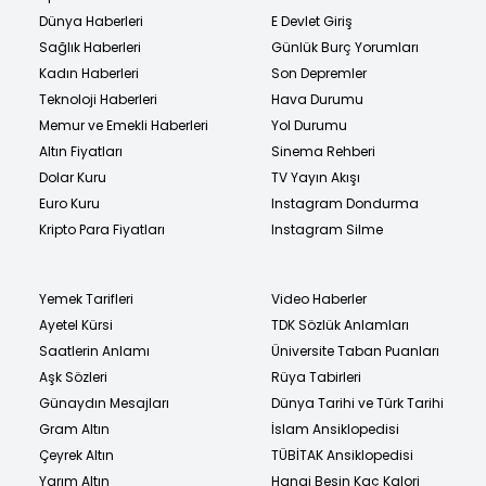
Dünya Haberleri
E Devlet Giriş
Sağlık Haberleri
Günlük Burç Yorumları
Kadın Haberleri
Son Depremler
Teknoloji Haberleri
Hava Durumu
Memur ve Emekli Haberleri
Yol Durumu
Altın Fiyatları
Sinema Rehberi
Dolar Kuru
TV Yayın Akışı
Euro Kuru
Instagram Dondurma
Kripto Para Fiyatları
Instagram Silme
Yemek Tarifleri
Video Haberler
Ayetel Kürsi
TDK Sözlük Anlamları
Saatlerin Anlamı
Üniversite Taban Puanları
Aşk Sözleri
Rüya Tabirleri
Günaydın Mesajları
Dünya Tarihi ve Türk Tarihi
Gram Altın
İslam Ansiklopedisi
Çeyrek Altın
TÜBİTAK Ansiklopedisi
Yarım Altın
Hangi Besin Kaç Kalori