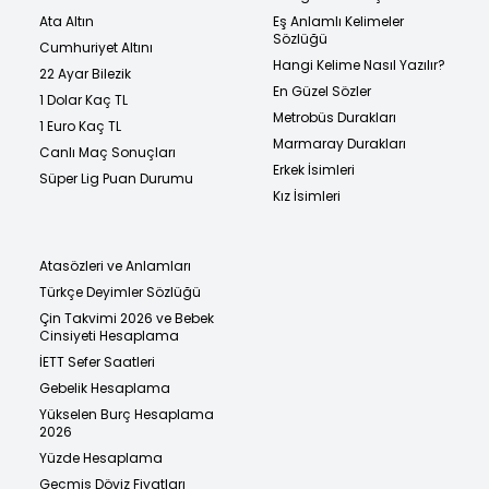
Ata Altın
Eş Anlamlı Kelimeler
Sözlüğü
Cumhuriyet Altını
Hangi Kelime Nasıl Yazılır?
22 Ayar Bilezik
En Güzel Sözler
1 Dolar Kaç TL
Metrobüs Durakları
1 Euro Kaç TL
Marmaray Durakları
Canlı Maç Sonuçları
Erkek İsimleri
Süper Lig Puan Durumu
Kız İsimleri
Atasözleri ve Anlamları
Türkçe Deyimler Sözlüğü
Çin Takvimi 2026 ve Bebek
Cinsiyeti Hesaplama
İETT Sefer Saatleri
Gebelik Hesaplama
Yükselen Burç Hesaplama
2026
Yüzde Hesaplama
Geçmiş Döviz Fiyatları