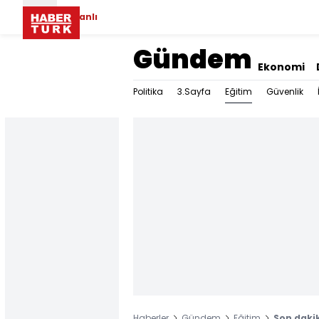
Canlı
Gündem
Ekonomi
Eğitim
Politika
3.Sayfa
Güvenlik
Haberler
Gündem
Eğitim
Son dakik