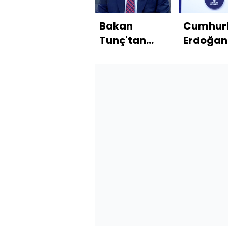
Bakan
Cumhur
Tunç'tan
Erdoğan
Habertürk'e
2028'de
açıklamalar
sonra ye
bir İstan
yeni bir
Türkiye 
edeceği