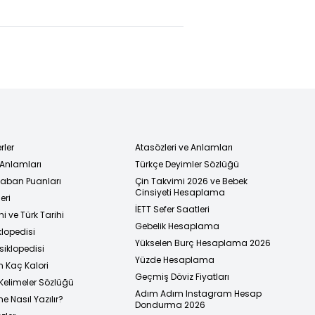
rler
Atasözleri ve Anlamları
 Anlamları
Türkçe Deyimler Sözlüğü
 Taban Puanları
Çin Takvimi 2026 ve Bebek
Cinsiyeti Hesaplama
eri
İETT Sefer Saatleri
i ve Türk Tarihi
Gebelik Hesaplama
klopedisi
Yükselen Burç Hesaplama 2026
siklopedisi
Yüzde Hesaplama
n Kaç Kalori
Geçmiş Döviz Fiyatları
Kelimeler Sözlüğü
Adım Adım Instagram Hesap
e Nasıl Yazılır?
Dondurma 2026