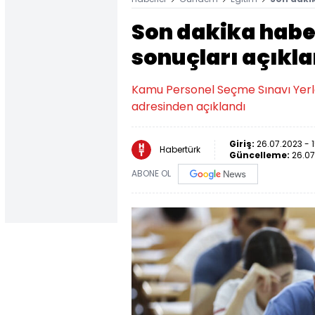
Son dakika habe
sonuçları açıkl
Kamu Personel Seçme Sınavı Yerl
adresinden açıklandı
Giriş:
26.07.2023 - 
Habertürk
Güncelleme:
26.07
ABONE OL