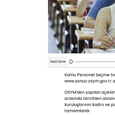
Sesli Dinle
Kamu Personel Seçme Sın
www.sonuc.osym.gov.tr a
ÖSYM'den yapılan açıkla
arasında tercihleri alın
kuruluşlarının kadro ve p
tamamlandı.