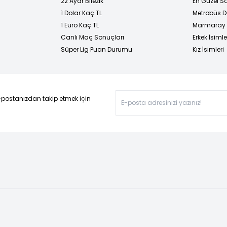
22 Ayar Bilezik
En Güzel Sö
1 Dolar Kaç TL
Metrobüs D
1 Euro Kaç TL
Marmaray D
Canlı Maç Sonuçları
Erkek İsimle
Süper Lig Puan Durumu
Kız İsimleri
-postanızdan takip etmek için