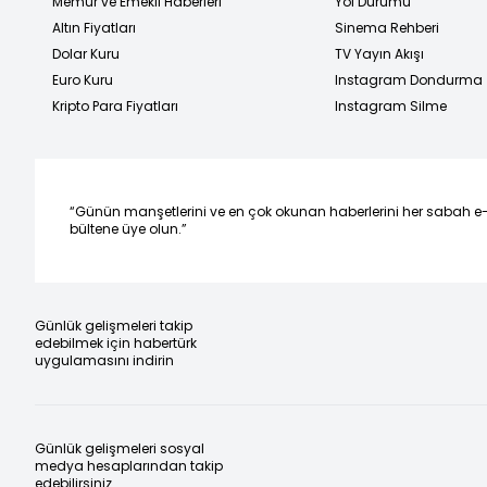
Memur ve Emekli Haberleri
Yol Durumu
Altın Fiyatları
Sinema Rehberi
Dolar Kuru
TV Yayın Akışı
Euro Kuru
Instagram Dondurma
Kripto Para Fiyatları
Instagram Silme
“Günün manşetlerini ve en çok okunan haberlerini her sabah e
bültene üye olun.”
Günlük gelişmeleri takip
edebilmek için habertürk
uygulamasını indirin
Günlük gelişmeleri sosyal
medya hesaplarından takip
edebilirsiniz.