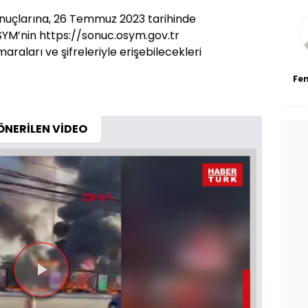
a
bl
onuçlarına, 26 Temmuz 2023 tarihinde
ÖSYM’nin https://sonuc.osym.gov.tr
araları ve şifreleriyle erişebilecekleri
Fe
ÖNERİLEN VİDEO
Videoyu