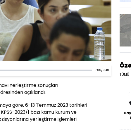
Öze
0:00
/
0:40
TÜMÜ
avı Yerleştirme sonuçları
dresinden açıklandı.
maya göre, 6-13 Temmuz 2023 tarihleri
an KPSS-2023/1 bazı kamu kurum ve
Kay
ozisyonlarına yerleştirme işlemleri
De
haf