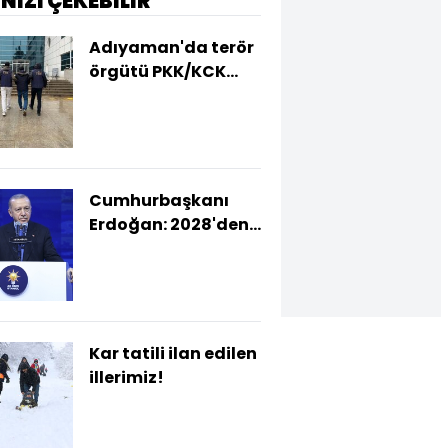
İNİZİ ÇEKEBİLİR
Adıyaman'da terör
örgütü PKK/KCK
hükümlüsü
yakalandı
Cumhurbaşkanı
Erdoğan: 2028'den
sonra yeni bir
İstanbul, yeni bir
Türkiye inşa
edeceğiz
Kar tatili ilan edilen
illerimiz!