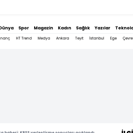
Dünya
Spor
Magazin
Kadın
Sağlık
Yazılar
Teknolo
İnanç
HT Trend
Medya
Ankara
Teyit
İstanbul
Ege
Çevre
a haberi: KPSS yerleştirme sonuçları açıklandı