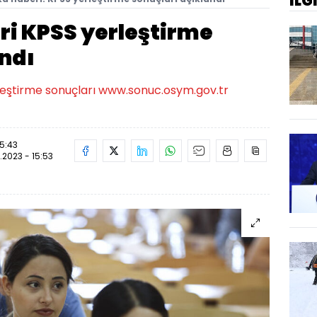
İLG
ri KPSS yerleştirme
andı
eştirme sonuçları www.sonuc.osym.gov.tr
15:43
.2023 - 15:53