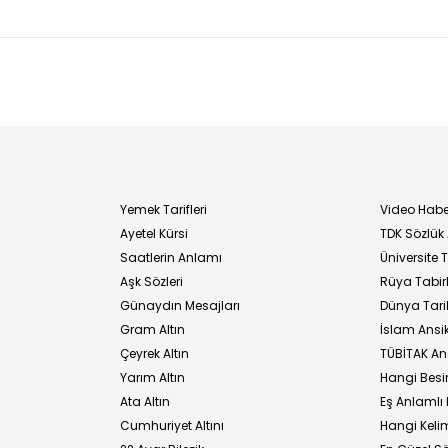
Yemek Tarifleri
Video Habe
Ayetel Kürsi
TDK Sözlük
i
Saatlerin Anlamı
Üniversite
Aşk Sözleri
Rüya Tabirl
Günaydın Mesajları
Dünya Tarih
Gram Altın
İslam Ansi
Çeyrek Altın
TÜBİTAK An
Yarım Altın
Hangi Besi
Ata Altın
Eş Anlamlı 
Cumhuriyet Altını
Hangi Kelim