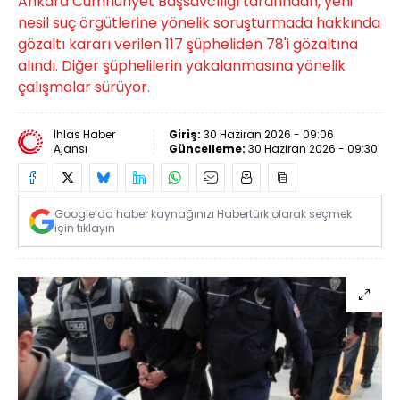
Ankara Cumhuriyet Başsavcılığı tarafından, yeni
nesil suç örgütlerine yönelik soruşturmada hakkında
gözaltı kararı verilen 117 şüpheliden 78'i gözaltına
alındı. Diğer şüphelilerin yakalanmasına yönelik
çalışmalar sürüyor.
İhlas Haber
Giriş:
30 Haziran 2026 - 09:06
Ajansı
Güncelleme:
30 Haziran 2026 - 09:30
Google’da haber kaynağınızı Habertürk olarak seçmek
için tıklayın