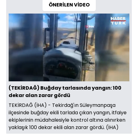
ÖNERİLEN VİDEO
Yüklendi
:
100.00%
Sesi
Oynatma
Aç
Hızı
(TEKİRDAĞ) Buğday tarlasında yangın: 100
dekar alan zarar gördü
TEKİRDAĞ (İHA) - Tekirdağ'ın Süleymanpaşa
ilçesinde buğday ekili tarlada çıkan yangın, itfaiye
ekiplerinin müdahalesiyle kontrol altına alınırken
yaklaşık 100 dekar ekili alan zarar gördü. (İHA)