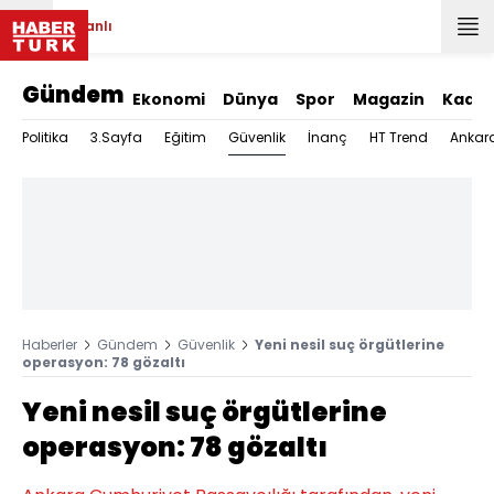
Canlı
Gündem
Ekonomi
Dünya
Spor
Magazin
Kadın
Güvenlik
Politika
3.Sayfa
Eğitim
İnanç
HT Trend
Ankar
Haberler
Gündem
Güvenlik
Yeni nesil suç örgütlerine
operasyon: 78 gözaltı
Yeni nesil suç örgütlerine
operasyon: 78 gözaltı