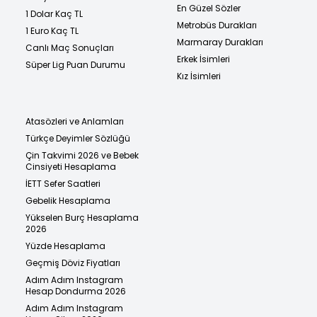
En Güzel Sözler
1 Dolar Kaç TL
Metrobüs Durakları
1 Euro Kaç TL
Marmaray Durakları
Canlı Maç Sonuçları
Erkek İsimleri
Süper Lig Puan Durumu
Kız İsimleri
Atasözleri ve Anlamları
Türkçe Deyimler Sözlüğü
Çin Takvimi 2026 ve Bebek
Cinsiyeti Hesaplama
İETT Sefer Saatleri
Gebelik Hesaplama
Yükselen Burç Hesaplama
2026
Yüzde Hesaplama
Geçmiş Döviz Fiyatları
Adım Adım Instagram
Hesap Dondurma 2026
Adım Adım Instagram