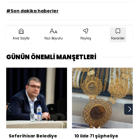
#Son dakika haberler
Ana Sayfa
Yazı Boyutu
Paylaş
Favoriler
GÜNÜN ÖNEMLİ MANŞETLERİ
Seferihisar Belediye
10 ilde 71 şüpheliye