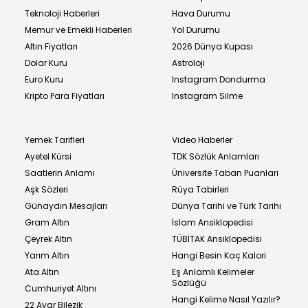
Teknoloji Haberleri
Hava Durumu
Memur ve Emekli Haberleri
Yol Durumu
Altın Fiyatları
2026 Dünya Kupası
Dolar Kuru
Astroloji
Euro Kuru
Instagram Dondurma
Kripto Para Fiyatları
Instagram Silme
Yemek Tarifleri
Video Haberler
Ayetel Kürsi
TDK Sözlük Anlamları
Saatlerin Anlamı
Üniversite Taban Puanları
Aşk Sözleri
Rüya Tabirleri
Günaydın Mesajları
Dünya Tarihi ve Türk Tarihi
Gram Altın
İslam Ansiklopedisi
Çeyrek Altın
TÜBİTAK Ansiklopedisi
Yarım Altın
Hangi Besin Kaç Kalori
Ata Altın
Eş Anlamlı Kelimeler
Sözlüğü
Cumhuriyet Altını
Hangi Kelime Nasıl Yazılır?
22 Ayar Bilezik