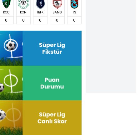
KOC
KON
İBFK
SAMS
TS
0
0
0
0
0