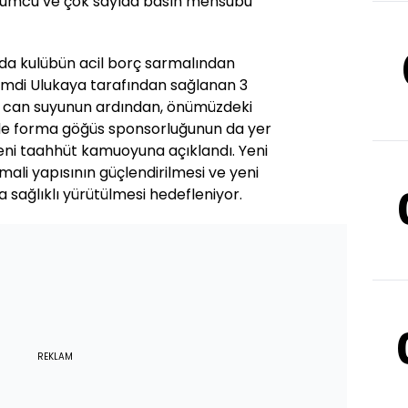
Mumcu ve çok sayıda basın mensubu
nda kulübün acil borç sarmalından
amdi Ulukaya tarafından sağlanan 3
ilk can suyunun ardından, önümüzdeki
de forma göğüs sponsorluğunun da yer
 yeni taahhüt kamuoyuna açıklandı. Yeni
mali yapısının güçlendirilmesi ve yeni
sağlıklı yürütülmesi hedefleniyor.
REKLAM