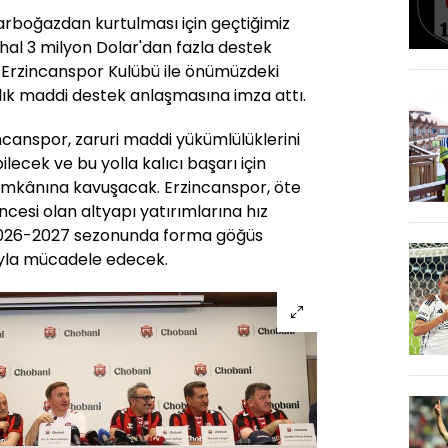
arboğazdan kurtulması için geçtiğimiz
al 3 milyon Dolar'dan fazla destek
Erzincanspor Kulübü ile önümüzdeki
'lık maddi destek anlaşmasına imza attı.
anspor, zaruri maddi yükümlülüklerini
cek ve bu yolla kalıcı başarı için
imkânına kavuşacak. Erzincanspor, öte
cesi olan altyapı yatırımlarına hız
2026-2027 sezonunda forma göğüs
yla mücadele edecek.