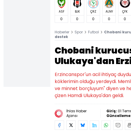
ASF
BJK
ÇRZ
ALNY
ÇFK
0
0
0
0
0
Haberler
Spor
Futbol
Chobani kuru
destek
Chobani kurucu
Ulukaya'dan Erz
Erzincanspor'un acil ihtiyaç duy
köklerimin olduğu yerdeydi. Mem
ve minnet borçluyum" diyen ve her 
çizen Hamdi Ulukaya'dan geldi.
İhlas Haber
Giriş:
01 Tem
Ajansı
Güncelleme