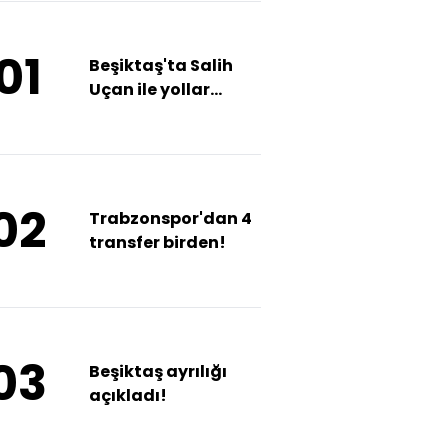
01
Beşiktaş'ta Salih
Uçan ile yollar
ayrıldı!
02
Trabzonspor'dan 4
transfer birden!
03
Beşiktaş ayrılığı
açıkladı!