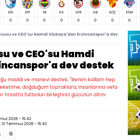
EFK
EYP
FB
GS
GFK
GB
GÖZ
KSM
0
0
0
0
0
0
0
0
cusu ve CEO'su Hamdi Ulukaya'dan Erzincanspor'a dev
su ve CEO'su Hamdi
incanspor'a dev destek
duğu maddi ve manevi destek, "Benim kalbim hep
leketime, doğduğum topraklara, insanlarına vefa
fırsatta futbolun birleştirici gücünün altını
muz 2026 - 15:42
:
01 Temmuz 2026 - 15:42