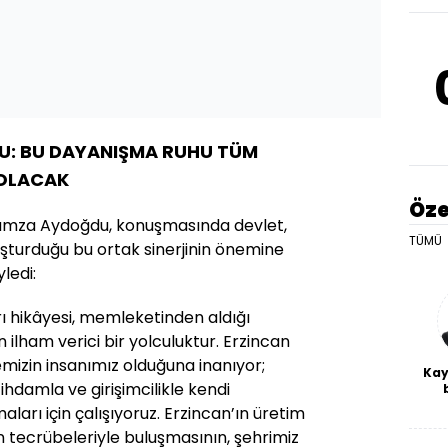
U: BU DAYANIŞMA RUHU TÜM
OLACAK
Öze
 Hamza Aydoğdu, konuşmasında devlet,
TÜMÜ
luşturduğu bu ortak sinerjinin önemine
ledi:
ı hikâyesi, memleketinden aldığı
 ilham verici bir yolculuktur. Erzincan
izin insanımız olduğuna inanıyor;
Kay
tihdamla ve girişimcilikle kendi
De
ları için çalışıyoruz. Erzincan’ın üretim
haf
n tecrübeleriyle buluşmasının, şehrimiz
a