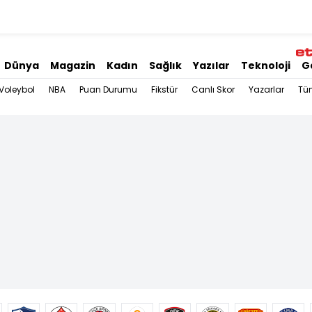
Dünya
Magazin
Kadın
Sağlık
Yazılar
Teknoloji
G
Voleybol
NBA
Puan Durumu
Fikstür
Canlı Skor
Yazarlar
Tü