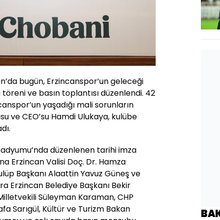
an’da bugün, Erzincanspor’un geleceği
 töreni ve basın toplantısı düzenlendi. 42
ncanspor’un yaşadığı mali sorunların
su ve CEO’su Hamdi Ulukaya, kulübe
dı.
Stadyumu’nda düzenlenen tarihi imza
ına Erzincan Valisi Doç. Dr. Hamza
lüp Başkanı Alaattin Yavuz Güneş ve
ra Erzincan Belediye Başkanı Bekir
 Milletvekili Süleyman Karaman, CHP
afa Sarıgül, Kültür ve Turizm Bakan
BA