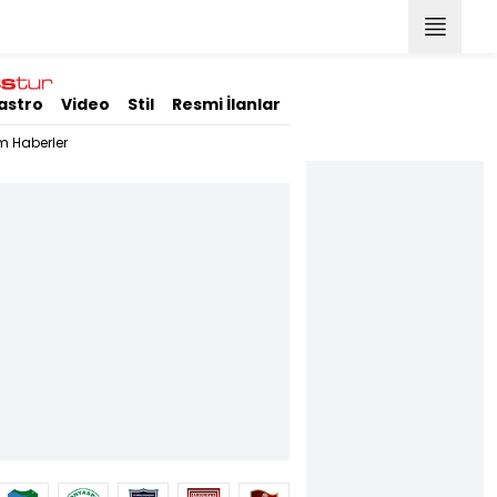
astro
Video
Stil
Resmi İlanlar
m Haberler