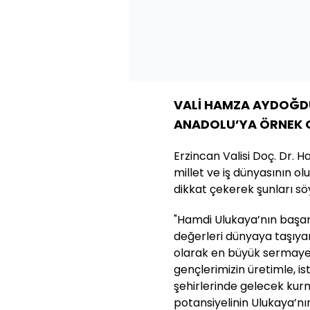
VALİ HAMZA AYDOĞD
ANADOLU’YA ÖRNEK 
Erzincan Valisi Doç. Dr.
millet ve iş dünyasının o
dikkat çekerek şunları söy
"Hamdi Ulukaya’nın başar
değerleri dünyaya taşıyan
olarak en büyük sermayem
gençlerimizin üretimle, is
şehirlerinde gelecek kurma
potansiyelinin Ulukaya’nı