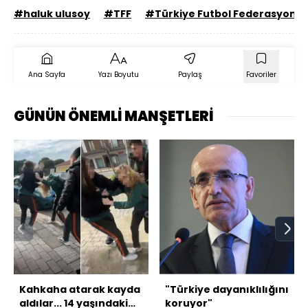
#haluk ulusoy
#TFF
#Türkiye Futbol Federasyonu
Ana Sayfa
Yazı Boyutu
Paylaş
Favoriler
GÜNÜN ÖNEMLİ MANŞETLERİ
Kahkaha atarak kayda
"Türkiye dayanıklılığını
aldılar... 14 yaşındaki
koruyor"