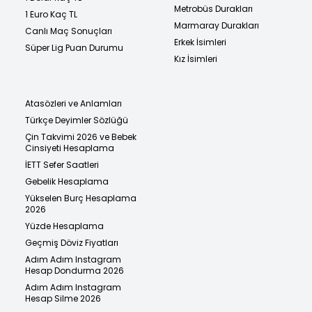
Metrobüs Durakları
1 Euro Kaç TL
Marmaray Durakları
Canlı Maç Sonuçları
Erkek İsimleri
Süper Lig Puan Durumu
Kız İsimleri
Atasözleri ve Anlamları
Türkçe Deyimler Sözlüğü
Çin Takvimi 2026 ve Bebek
Cinsiyeti Hesaplama
İETT Sefer Saatleri
Gebelik Hesaplama
Yükselen Burç Hesaplama
2026
Yüzde Hesaplama
Geçmiş Döviz Fiyatları
Adım Adım Instagram
Hesap Dondurma 2026
Adım Adım Instagram
Hesap Silme 2026