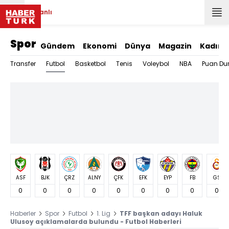
Canlı
Spor
Gündem
Ekonomi
Dünya
Magazin
Kadın
Futbol
Transfer
Basketbol
Tenis
Voleybol
NBA
Puan Du
ASF
BJK
ÇRZ
ALNY
ÇFK
EFK
EYP
FB
GS
0
0
0
0
0
0
0
0
0
Haberler
Spor
Futbol
1. Lig
TFF başkan adayı Haluk
Ulusoy açıklamalarda bulundu - Futbol Haberleri