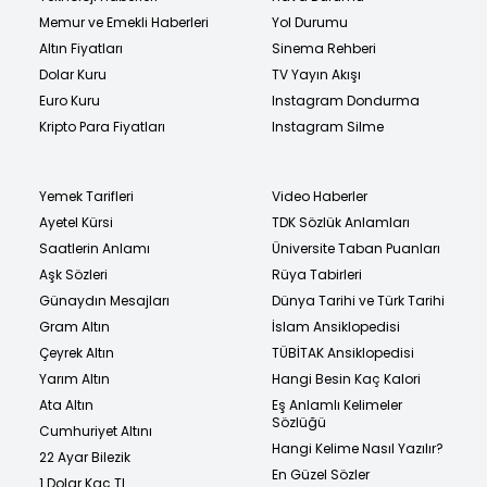
Memur ve Emekli Haberleri
Yol Durumu
Altın Fiyatları
Sinema Rehberi
Dolar Kuru
TV Yayın Akışı
Euro Kuru
Instagram Dondurma
Kripto Para Fiyatları
Instagram Silme
Yemek Tarifleri
Video Haberler
Ayetel Kürsi
TDK Sözlük Anlamları
Saatlerin Anlamı
Üniversite Taban Puanları
Aşk Sözleri
Rüya Tabirleri
Günaydın Mesajları
Dünya Tarihi ve Türk Tarihi
Gram Altın
İslam Ansiklopedisi
Çeyrek Altın
TÜBİTAK Ansiklopedisi
Yarım Altın
Hangi Besin Kaç Kalori
Ata Altın
Eş Anlamlı Kelimeler
Sözlüğü
Cumhuriyet Altını
Hangi Kelime Nasıl Yazılır?
22 Ayar Bilezik
En Güzel Sözler
1 Dolar Kaç TL