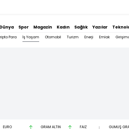
Dünya
Spor
Magazin
Kadın
Sağlık
Yazılar
Teknolo
İş Yaşam
ripto Para
Otomobil
Turizm
Enerji
Emlak
Girişimc
EURO
GRAM ALTIN
FAİZ
GÜMÜŞ GR