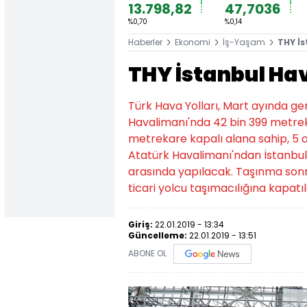
13.798,82
47,7036
%0,70
%0,14
Haberler
Ekonomi
İş-Yaşam
THY İs
THY İstanbul Hav
Türk Hava Yolları, Mart ayında g
Havalimanı'nda 42 bin 399 metrek
metrekare kapalı alana sahip, 5 op
Atatürk Havalimanı'ndan İstanbul
arasında yapılacak. Taşınma sonras
ticari yolcu taşımacılığına kapatı
Giriş:
22.01.2019 - 13:34
Güncelleme:
22.01.2019 - 13:51
ABONE OL