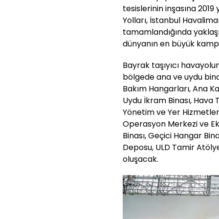
tesislerinin inşasına 201
Yolları, İstanbul Havalima
tamamlandığında yaklaşı
dünyanın en büyük kamp
Bayrak taşıyıcı havayolu
bölgede ana ve uydu bina
Bakım Hangarları, Ana Ka
Uydu İkram Binası, Hava 
Yönetim ve Yer Hizmetler
Operasyon Merkezi ve Eki
Binası, Geçici Hangar Bina
Deposu, ULD Tamir Atölye
oluşacak.