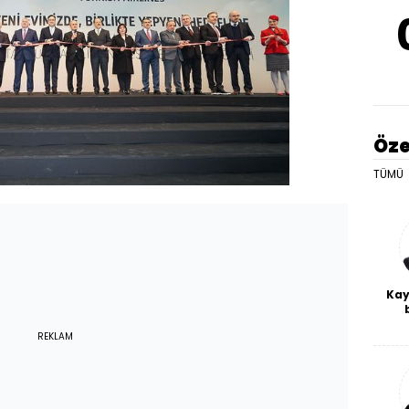
Öze
TÜMÜ
Kay
De
REKLAM
haf
a
bl