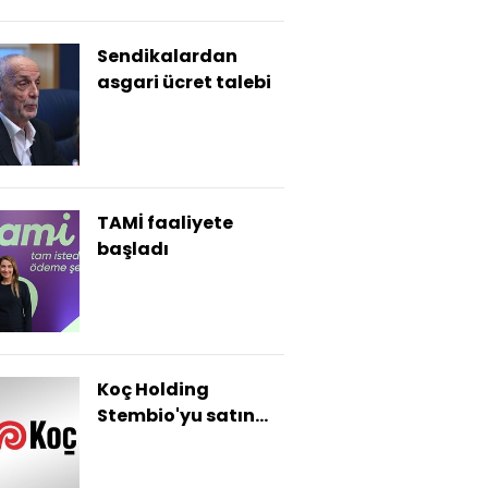
Sendikalardan
asgari ücret talebi
TAMİ faaliyete
başladı
Koç Holding
Stembio'yu satın
aldı