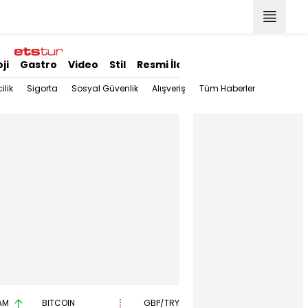
ji
Gastro
Video
Stil
Resmi İlanlar
ilik
Sigorta
Sosyal Güvenlik
Alışveriş
Tüm Haberler
AM
BITCOIN
GBP/TRY
EUR/USD