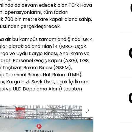
9 yılında da devam edecek olan Türk Hava
nı operasyonlarını, tüm fazları
k 700 bin metrekare kapalı alana sahip,
üsünden gerçekleştirecek.
na ait bu kampüs tamamlandığında ise; 4
lar olarak adlandırılan 14 (MRO-Uçak
rgo ve Uydu Kargo Binası, Ana ikram ve
Tarafı Personel Geçiş Kapısı (ASG), TGS
i Teçhizat Bakım Binası (GSEM),
p Terminal Binası, Hat Bakım (LMH)
sı, Kargo Hızlı Sevk Üssü, Uçak İçi İkram
si ve ULD Depolama Alanı) tesisten