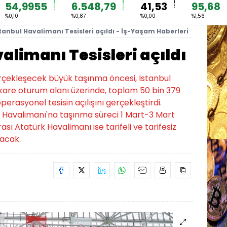
54,9955
6.548,79
41,53
95,68
%0,10
%0,87
%0,00
%1,56
tanbul Havalimanı Tesisleri açıldı - İş-Yaşam Haberleri
alimanı Tesisleri açıldı
erçekleşecek büyük taşınma öncesi, İstanbul
are oturum alanı üzerinde, toplam 50 bin 379
erasyonel tesisin açılışını gerçekleştirdi.
 Havalimanı'na taşınma süreci 1 Mart-3 Mart
ı Atatürk Havalimanı ise tarifeli ve tarifesiz
lacak.