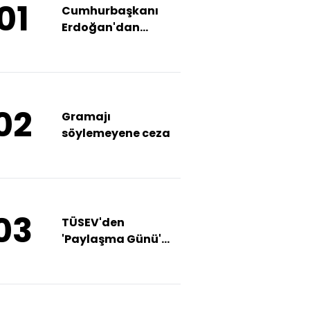
01
Cumhurbaşkanı
Erdoğan'dan
enflasyon ve asgari
ücret açıklaması
02
Gramajı
söylemeyene ceza
03
TÜSEV'den
'Paylaşma Günü'
için toplumsal
dayanışma çağrısı