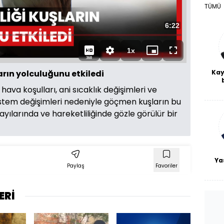
Oynat
TÜMÜ
Toplam
6:22
Süre
1x
Oynatma
Mini
Tam
360
Hızı
oynatıcı
Ekran
Kay
arın yolculuğunu etkiledi
De
 hava koşulları, ani sıcaklık değişimleri ve
haf
istem değişimleri nedeniyle göçmen kuşların bu
a
bl
 sayılarında ve hareketliliğinde gözle görülür bir
Ya
Paylaş
Favoriler
ERİ