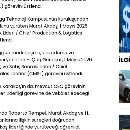
 görevini üstlendi.
ogg Teknoloji Kampüsünün kuruluşundan
rolünü yürüten Murat Akdaş, 1 Mayıs 2026
ik Lideri / Chief Production & Logistics
tlendi.
ogg'un markalaşma, pazarlama ve
İLG
rini yöneten H. Çağ Günaçar, 1 Mayıs 2026
 ve Satış Sonrası Lideri / Chief
ales Leader (CMSL) görevini üstlendi.
n Karakaş'ın da, mevcut CEO görevinin
şler Liderliği görevine de vekâlet edeceği
da Roberto Rempel, Murat Akdaş ve H.
nlarına ilişkin süreçleri doğrudan
ş liderliğinde yürüteceği öğrenildi.