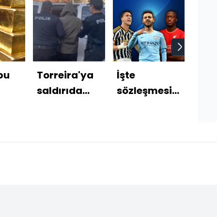
bu
Torreira'ya
İşte
Yedi
saldırıda
sözleşmesi
2 ke
alım'
yeni
bitecek
bor
gelişme!
futbolcular!
kaçt
r