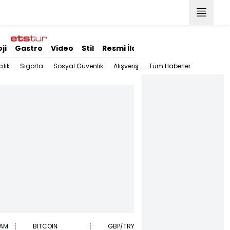
ji
Gastro
Video
Stil
Resmi İlanlar
ilik
Sigorta
Sosyal Güvenlik
Alışveriş
Tüm Haberler
AM
BITCOIN
GBP/TRY
EUR/USD