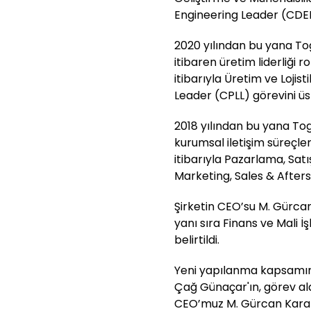
Engineering Leader (CDEL)
2020 yılından bu yana T
itibaren üretim liderliği 
itibarıyla Üretim ve Lojist
Leader (CPLL) görevini üs
2018 yılından bu yana T
kurumsal iletişim süreçle
itibarıyla Pazarlama, Satış
Marketing, Sales & Afters
Şirketin CEO’su M. Gürca
yanı sıra Finans ve Mali İ
belirtildi.
Yeni yapılanma kapsamın
Çağ Günaçar'ın, görev ala
CEO’muz M. Gürcan Karaka