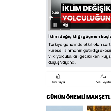
Süre
0:00
Yüklendi
:
13.08%
Oynat
Sesi
Aç
İklim değişikliği göçmen kuşl
Türkiye genelinde etkili olan sert
küresel ısınmanın getirdiği ekos
yılki yolculukları gecikirken, kuş
düşüş yaşandı.
Ana Sayfa
Yazı Boyutu
GÜNÜN ÖNEMLİ MANŞETL