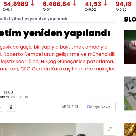
54,8989
6.488,84
41,53
94,18
%-0,17
%-0,11
%-0,02
%-0,80
BL
a üst yönetim yeniden yapılandı
etim yeniden yapılandı
 çevik ve güçlü bir yapıyla büyütmek amacıyla
tti. Roberto Rempel ürün geliştirme ve mühendislik
lojistik liderliğine, H. Çağ Günaçar ise pazarlama,
 atanırken, CEO Gürcan Karakaş finans ve mali işler
 - 13:00
yıs 2026 - 13:00
ABONE OL