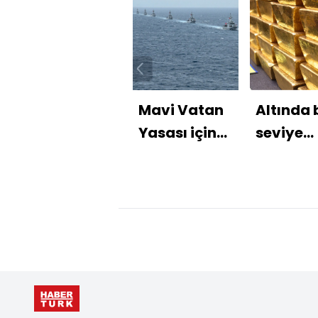
Mavi Vatan
Altında 
Yasası için
seviye
geri sayım:
'dipten 
Bayramdan
fırsatı
sonra
sunabili
Meclis’e
sunulacak