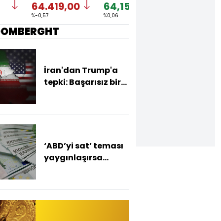
64.419,00
64,1552
1,1523
%-0,57
%0,06
%-0,26
OOMBERGHT
İran'dan Trump'a
tepki: Başarısız bir
tiyatro diplomasisi
‘ABD’yi sat’ teması
yaygınlaşırsa
euroda değerlenme
bekleniyor