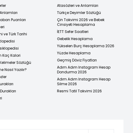
rler
Atasözleri ve Anlamları
 Anlamları
Türkçe Deyimler Sözlüğü
 Taban Puanları
Çin Takvimi 2026 ve Bebek
Cinsiyeti Hesaplama
eri
İETT Sefer Saatleri
i ve Türk Tarihi
Gebelik Hesaplama
klopedisi
Yükselen Burç Hesaplama 2026
siklopedisi
Yüzde Hesaplama
n Kaç Kalori
Geçmiş Döviz Fiyatları
Kelimeler Sözlüğü
Adım Adım Instagram Hesap
e Nasıl Yazılır?
Dondurma 2026
zler
Adım Adım Instagram Hesap
urakları
Silme 2026
urakları
Resmi Tatil Takvimi 2026
ri