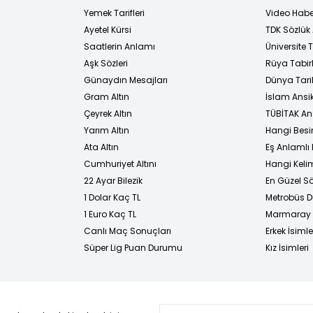
Yemek Tarifleri
Video Habe
Ayetel Kürsi
TDK Sözlük
i
Saatlerin Anlamı
Üniversite
Aşk Sözleri
Rüya Tabirl
Günaydın Mesajları
Dünya Tarih
Gram Altın
İslam Ansi
Çeyrek Altın
TÜBİTAK An
Yarım Altın
Hangi Besi
Ata Altın
Eş Anlamlı 
Cumhuriyet Altını
Hangi Kelim
22 Ayar Bilezik
En Güzel Sö
1 Dolar Kaç TL
Metrobüs D
1 Euro Kaç TL
Marmaray D
Canlı Maç Sonuçları
Erkek İsimle
Süper Lig Puan Durumu
Kız İsimleri