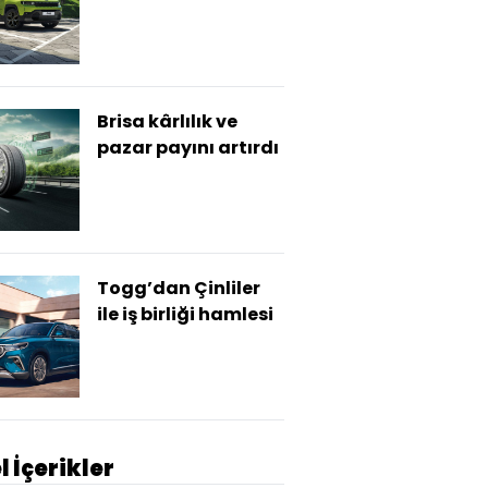
Brisa kârlılık ve
pazar payını artırdı
Togg’dan Çinliler
ile iş birliği hamlesi
l İçerikler