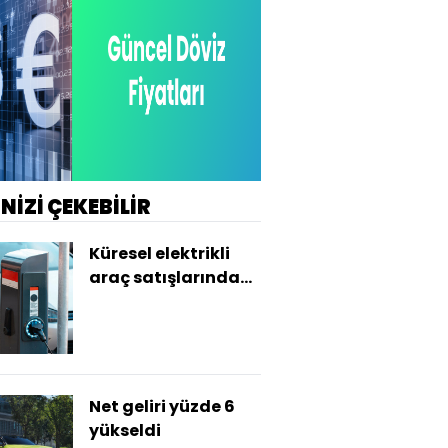
İNİZİ ÇEKEBİLİR
Küresel elektrikli
araç satışlarında
artış
Net geliri yüzde 6
yükseldi