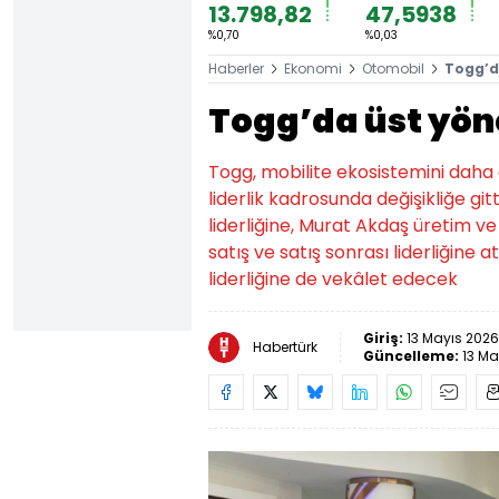
13.798,82
47,5938
%0,70
%0,03
Haberler
Ekonomi
Otomobil
Togg’d
Togg’da üst yön
Togg, mobilite ekosistemini daha
liderlik kadrosunda değişikliğe gi
liderliğine, Murat Akdaş üretim ve 
satış ve satış sonrası liderliğine
liderliğine de vekâlet edecek
Giriş:
13 Mayıs 2026
Habertürk
Güncelleme:
13 Ma