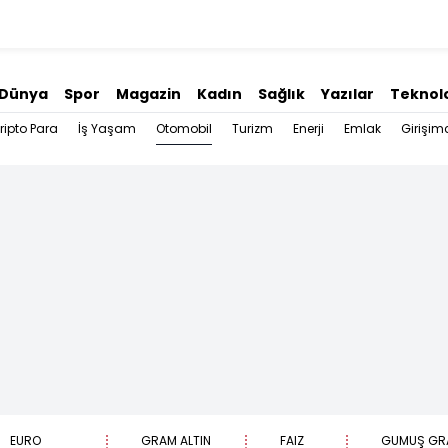
Dünya
Spor
Magazin
Kadın
Sağlık
Yazılar
Teknolo
Otomobil
ripto Para
İş Yaşam
Turizm
Enerji
Emlak
Girişimc
EURO
GRAM ALTIN
FAİZ
GÜMÜŞ GR