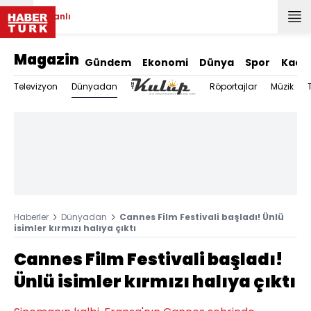
Canlı
Magazin
Gündem
Ekonomi
Dünya
Spor
Kadı
Dünyadan
Televizyon
Röportajlar
Müzik
Haberler
Dünyadan
Cannes Film Festivali başladı! Ünlü
isimler kırmızı halıya çıktı
Cannes Film Festivali başladı!
Ünlü isimler kırmızı halıya çıktı