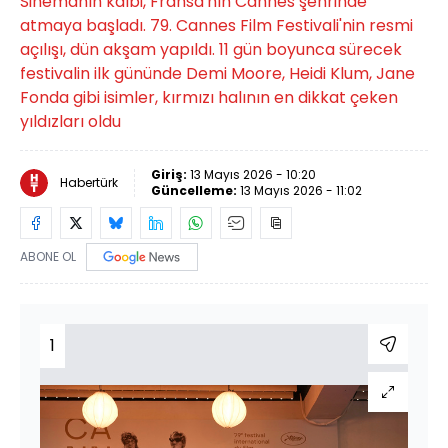
Sinemanın kalbi, Fransa'nın Cannes şehrinde
atmaya başladı. 79. Cannes Film Festivali'nin resmi
açılışı, dün akşam yapıldı. 11 gün boyunca sürecek
festivalin ilk gününde Demi Moore, Heidi Klum, Jane
Fonda gibi isimler, kırmızı halının en dikkat çeken
yıldızları oldu
Giriş:
13 Mayıs 2026 - 10:20
Habertürk
Güncelleme:
13 Mayıs 2026 - 11:02
ABONE OL
1