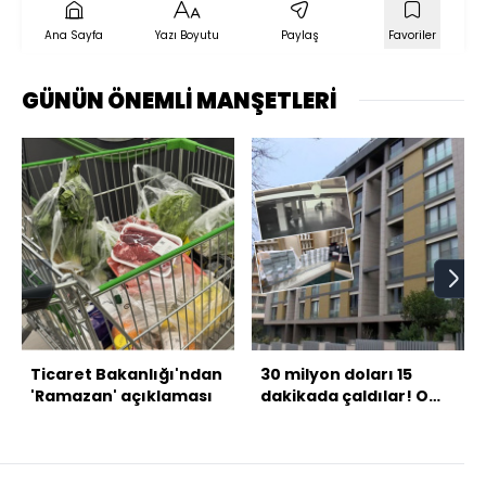
Ana Sayfa
Yazı Boyutu
Paylaş
Favoriler
GÜNÜN ÖNEMLİ MANŞETLERİ
Ticaret Bakanlığı'ndan
30 milyon doları 15
'Ramazan' açıklaması
dakikada çaldılar! O
anlar kamerada...