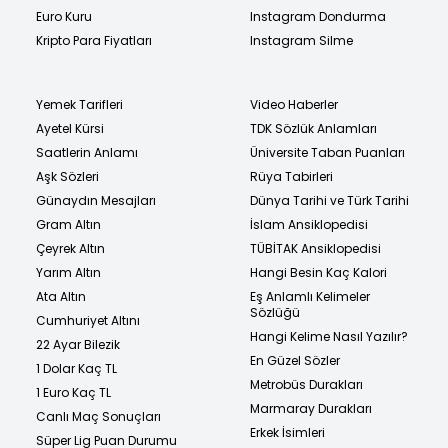
Euro Kuru
Instagram Dondurma
Kripto Para Fiyatları
Instagram Silme
Yemek Tarifleri
Video Haberler
Ayetel Kürsi
TDK Sözlük Anlamları
Saatlerin Anlamı
Üniversite Taban Puanları
Aşk Sözleri
Rüya Tabirleri
Günaydın Mesajları
Dünya Tarihi ve Türk Tarihi
Gram Altın
İslam Ansiklopedisi
Çeyrek Altın
TÜBİTAK Ansiklopedisi
Yarım Altın
Hangi Besin Kaç Kalori
Ata Altın
Eş Anlamlı Kelimeler
Sözlüğü
Cumhuriyet Altını
Hangi Kelime Nasıl Yazılır?
22 Ayar Bilezik
En Güzel Sözler
1 Dolar Kaç TL
Metrobüs Durakları
1 Euro Kaç TL
Marmaray Durakları
Canlı Maç Sonuçları
Erkek İsimleri
Süper Lig Puan Durumu