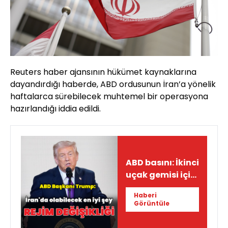
Reuters haber ajansının hükümet kaynaklarına
dayandırdığı haberde, ABD ordusunun İran’a yönelik
haftalarca sürebilecek muhtemel bir operasyona
hazırlandığı iddia edildi.
ABD basını: İkinci
uçak gemisi için
emir verildi
Haberi
Görüntüle