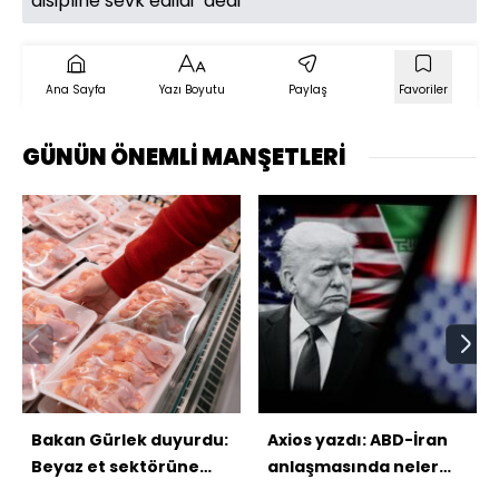
disipline sevk edildi" dedi
Ana Sayfa
Yazı Boyutu
Paylaş
Favoriler
GÜNÜN ÖNEMLİ MANŞETLERİ
Bakan Gürlek duyurdu:
Axios yazdı: ABD-İran
Beyaz et sektörüne
anlaşmasında neler
soruşturma
var?