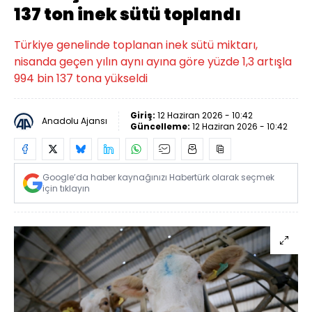
137 ton inek sütü toplandı
Türkiye genelinde toplanan inek sütü miktarı,
nisanda geçen yılın aynı ayına göre yüzde 1,3 artışla
994 bin 137 tona yükseldi
Giriş:
12 Haziran 2026 - 10:42
Anadolu Ajansı
Güncelleme:
12 Haziran 2026 - 10:42
Google’da haber kaynağınızı Habertürk olarak seçmek
için tıklayın