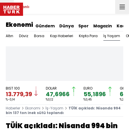
Canlı
Ekonomi
Gündem
Dünya
Spor
Magazin
Kadı
İş Yaşam
Altın
Döviz
Borsa
Kap Haberleri
Kripto Para
O
BIST 100
DOLAR
EURO
GRAM
13.779,39
47,6966
55,1896
6.
%-0,14
%0,12
%0,45
%2,59
Haberler
Ekonomi
İş-Yaşam
TÜİK açıkladı: Nisanda 994
bin 137 ton inek sütü toplandı
TÜİK açıkladı: Nisanda 994 bin