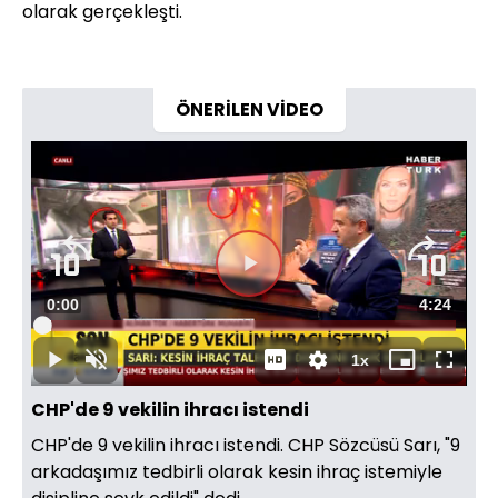
olarak gerçekleşti.
ÖNERİLEN VİDEO
Videoyu
Süre
0:00
Toplam
4:24
Oynat
Yüklendi
:
2.25%
Süre
1x
Oynat
Sesi
Oynatma
Mini
Tam
Aç
Hızı
oynatıcı
Ekran
CHP'de 9 vekilin ihracı istendi
CHP'de 9 vekilin ihracı istendi. CHP Sözcüsü Sarı, "9
arkadaşımız tedbirli olarak kesin ihraç istemiyle