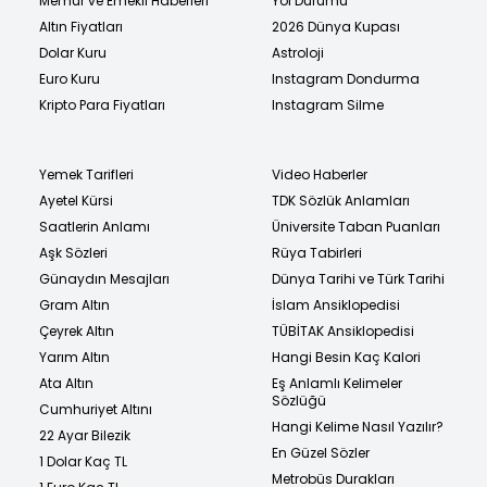
Memur ve Emekli Haberleri
Yol Durumu
Altın Fiyatları
2026 Dünya Kupası
Dolar Kuru
Astroloji
Euro Kuru
Instagram Dondurma
Kripto Para Fiyatları
Instagram Silme
Yemek Tarifleri
Video Haberler
Ayetel Kürsi
TDK Sözlük Anlamları
Saatlerin Anlamı
Üniversite Taban Puanları
Aşk Sözleri
Rüya Tabirleri
Günaydın Mesajları
Dünya Tarihi ve Türk Tarihi
Gram Altın
İslam Ansiklopedisi
Çeyrek Altın
TÜBİTAK Ansiklopedisi
Yarım Altın
Hangi Besin Kaç Kalori
Ata Altın
Eş Anlamlı Kelimeler
Sözlüğü
Cumhuriyet Altını
Hangi Kelime Nasıl Yazılır?
22 Ayar Bilezik
En Güzel Sözler
1 Dolar Kaç TL
Metrobüs Durakları