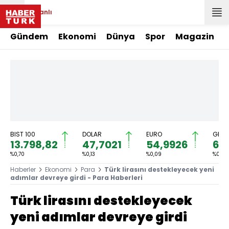
Canlı
Gündem
Ekonomi
Dünya
Spor
Magazin
BIST 100
DOLAR
EURO
GRAM
13.798,82
47,7021
54,9926
6.
%0,70
%0,13
%0,09
%0,79
Haberler
Ekonomi
Para
Türk lirasını destekleyecek yeni
adımlar devreye girdi - Para Haberleri
Türk lirasını destekleyecek
yeni adımlar devreye girdi