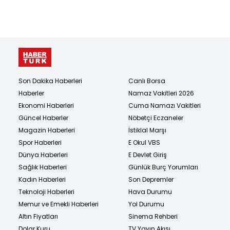
Son Dakika Haberleri
Canlı Borsa
Haberler
Namaz Vakitleri 2026
Ekonomi Haberleri
Cuma Namazı Vakitleri
Güncel Haberler
Nöbetçi Eczaneler
Magazin Haberleri
İstiklal Marşı
Spor Haberleri
E Okul VBS
Dünya Haberleri
E Devlet Giriş
Sağlık Haberleri
Günlük Burç Yorumları
Kadın Haberleri
Son Depremler
Teknoloji Haberleri
Hava Durumu
Memur ve Emekli Haberleri
Yol Durumu
Altın Fiyatları
Sinema Rehberi
Dolar Kuru
TV Yayın Akışı