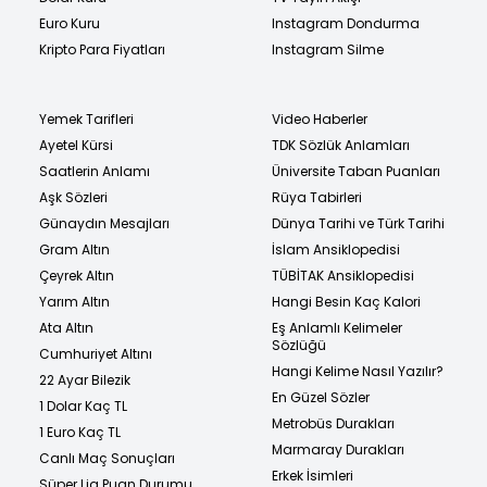
Euro Kuru
Instagram Dondurma
Kripto Para Fiyatları
Instagram Silme
Yemek Tarifleri
Video Haberler
Ayetel Kürsi
TDK Sözlük Anlamları
Saatlerin Anlamı
Üniversite Taban Puanları
Aşk Sözleri
Rüya Tabirleri
Günaydın Mesajları
Dünya Tarihi ve Türk Tarihi
Gram Altın
İslam Ansiklopedisi
Çeyrek Altın
TÜBİTAK Ansiklopedisi
Yarım Altın
Hangi Besin Kaç Kalori
Ata Altın
Eş Anlamlı Kelimeler
Sözlüğü
Cumhuriyet Altını
Hangi Kelime Nasıl Yazılır?
22 Ayar Bilezik
En Güzel Sözler
1 Dolar Kaç TL
Metrobüs Durakları
1 Euro Kaç TL
Marmaray Durakları
Canlı Maç Sonuçları
Erkek İsimleri
Süper Lig Puan Durumu