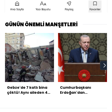
Ana Sayfa
Yazı Boyutu
Paylaş
Favoriler
GÜNÜN ÖNEMLİ MANŞETLERİ
Gebze'de 7 katlı bina
Cumhurbaşkanı
çöktü! Aynı aileden 4
Erdoğan'dan
kişi öldü!
açıklamalar