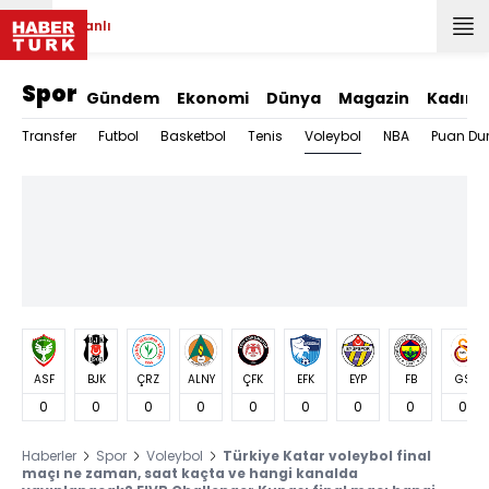
Canlı
Spor
Gündem
Ekonomi
Dünya
Magazin
Kadın
Voleybol
Transfer
Futbol
Basketbol
Tenis
NBA
Puan Du
ASF
BJK
ÇRZ
ALNY
ÇFK
EFK
EYP
FB
GS
0
0
0
0
0
0
0
0
0
Haberler
Spor
Voleybol
Türkiye Katar voleybol final
maçı ne zaman, saat kaçta ve hangi kanalda