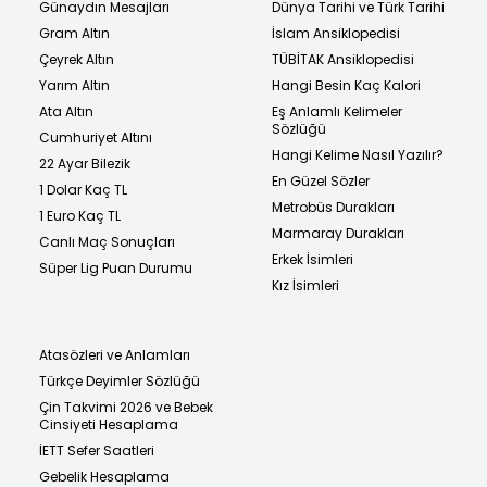
Günaydın Mesajları
Dünya Tarihi ve Türk Tarihi
Gram Altın
İslam Ansiklopedisi
Çeyrek Altın
TÜBİTAK Ansiklopedisi
Yarım Altın
Hangi Besin Kaç Kalori
Ata Altın
Eş Anlamlı Kelimeler
Sözlüğü
Cumhuriyet Altını
Hangi Kelime Nasıl Yazılır?
22 Ayar Bilezik
En Güzel Sözler
1 Dolar Kaç TL
Metrobüs Durakları
1 Euro Kaç TL
Marmaray Durakları
Canlı Maç Sonuçları
Erkek İsimleri
Süper Lig Puan Durumu
Kız İsimleri
Atasözleri ve Anlamları
Türkçe Deyimler Sözlüğü
Çin Takvimi 2026 ve Bebek
Cinsiyeti Hesaplama
İETT Sefer Saatleri
Gebelik Hesaplama