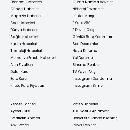
Ekonomi Haberleri
Cuma Namazı Vakitleri
Güncel Haberler
Nöbetçi Eczaneler
Magazin Haberleri
İstiklal Marşı
Spor Haberleri
E Okul VBS
Dünya Haberleri
E Devlet Giriş
Sağlık Haberleri
Günlük Burç Yorumları
Kadın Haberleri
Son Depremler
Teknoloji Haberleri
Hava Durumu
Memur ve Emekli Haberleri
Yol Durumu
Altın Fiyatları
Sinema Rehberi
Dolar Kuru
TV Yayın Akışı
Euro Kuru
Instagram Dondurma
Kripto Para Fiyatları
Instagram Silme
Yemek Tarifleri
Video Haberler
Ayetel Kürsi
TDK Sözlük Anlamları
Saatlerin Anlamı
Üniversite Taban Puanları
Aşk Sözleri
Rüya Tabirleri