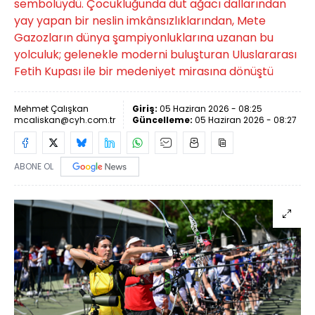
sembolüydü. Çocukluğunda dut ağacı dallarından
yay yapan bir neslin imkânsızlıklarından, Mete
Gazozların dünya şampiyonluklarına uzanan bu
yolculuk; gelenekle moderni buluşturan Uluslararası
Fetih Kupası ile bir medeniyet mirasına dönüştü
Mehmet Çalışkan
Giriş:
05 Haziran 2026 - 08:25
mcaliskan@cyh.com.tr
Güncelleme:
05 Haziran 2026 - 08:27
ABONE OL