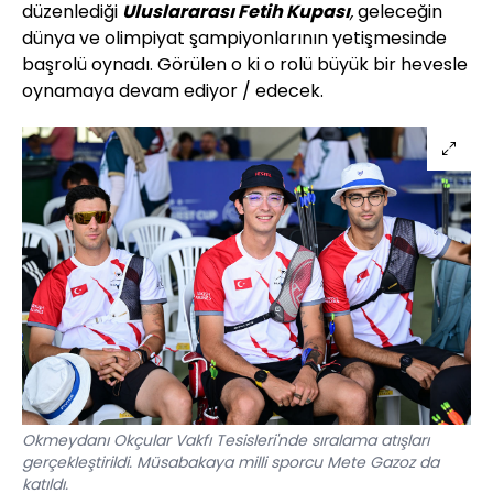
düzenlediği
Uluslararası Fetih Kupası
,
geleceğin
dünya ve olimpiyat şampiyonlarının yetişmesinde
başrolü oynadı. Görülen o ki o rolü büyük bir hevesle
oynamaya devam ediyor / edecek.
Okmeydanı Okçular Vakfı Tesisleri'nde sıralama atışları
gerçekleştirildi. Müsabakaya milli sporcu Mete Gazoz da
katıldı.