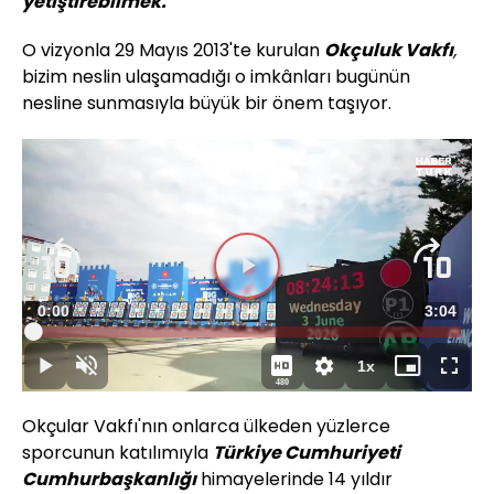
yetiştirebilmek."
O vizyonla 29 Mayıs 2013'te kurulan
Okçuluk Vakfı
,
bizim neslin ulaşamadığı o imkânları bugünün
nesline sunmasıyla büyük bir önem taşıyor.
Videoyu
Süre
0:00
Toplam
3:04
Oynat
Yüklendi
:
1.44%
Süre
1x
Oynat
Sesi
Oynatma
Mini
Tam
480
Aç
Hızı
oynatıcı
Ekran
Okçular Vakfı'nın onlarca ülkeden yüzlerce
sporcunun katılımıyla
Türkiye Cumhuriyeti
Cumhurbaşkanlığı
himayelerinde 14 yıldır