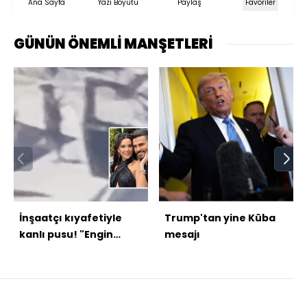
Ana Sayfa
Yazı Boyutu
Paylaş
Favoriler
GÜNÜN ÖNEMLİ MANŞETLERİ
İnşaatçı kıyafetiyle
Trump'tan yine Küba
kanlı pusu! "Engin
mesajı
çıkmadı..." "Boş dönme
birini vur!"