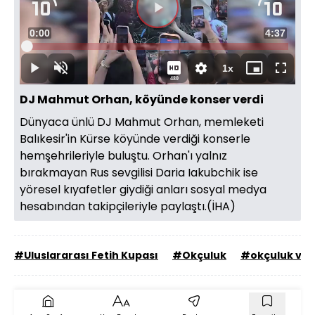
Videoyu
Süre
0:00
Toplam
4:37
Oynat
Yüklendi
:
7.78%
Süre
1x
Oynat
Sesi
Oynatma
Mini
Tam
480
Aç
Hızı
oynatıcı
Ekran
DJ Mahmut Orhan, köyünde konser verdi
Dünyaca ünlü DJ Mahmut Orhan, memleketi
Balıkesir'in Kürse köyünde verdiği konserle
hemşehrileriyle buluştu. Orhan'ı yalnız
bırakmayan Rus sevgilisi Daria Iakubchik ise
yöresel kıyafetler giydiği anları sosyal medya
hesabından takipçileriyle paylaştı.(İHA)
#Uluslararası Fetih Kupası
#Okçuluk
#okçuluk vak