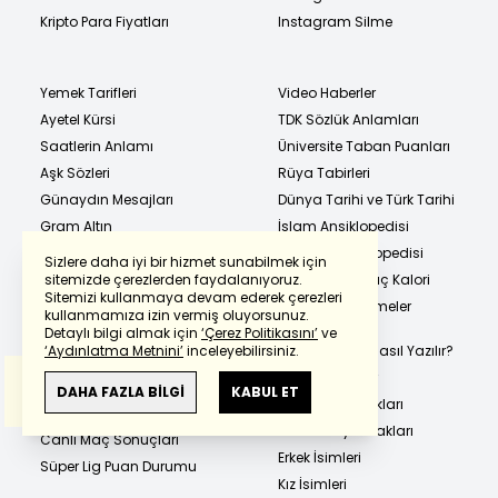
Kripto Para Fiyatları
Instagram Silme
Yemek Tarifleri
Video Haberler
Ayetel Kürsi
TDK Sözlük Anlamları
Saatlerin Anlamı
Üniversite Taban Puanları
Aşk Sözleri
Rüya Tabirleri
Günaydın Mesajları
Dünya Tarihi ve Türk Tarihi
Gram Altın
İslam Ansiklopedisi
Çeyrek Altın
TÜBİTAK Ansiklopedisi
Sizlere daha iyi bir hizmet sunabilmek için
sitemizde çerezlerden faydalanıyoruz.
Yarım Altın
Hangi Besin Kaç Kalori
Sitemizi kullanmaya devam ederek çerezleri
Powered by
Translate
Ata Altın
Eş Anlamlı Kelimeler
kullanmamıza izin vermiş oluyorsunuz.
Sözlüğü
Detaylı bilgi almak için
‘Çerez Politikasını’
ve
Cumhuriyet Altını
‘Aydınlatma Metnini’
inceleyebilirsiniz.
Hangi Kelime Nasıl Yazılır?
22 Ayar Bilezik
Bu çeviride
Google Translete
kullanılmıştır.
En Güzel Sözler
1 Dolar Kaç TL
Anlam ve çeviri hatalarından
haberturk.com
DAHA FAZLA BİLGİ
KABUL ET
Metrobüs Durakları
sorumlu değildir.
1 Euro Kaç TL
Marmaray Durakları
Canlı Maç Sonuçları
Erkek İsimleri
Süper Lig Puan Durumu
Kız İsimleri