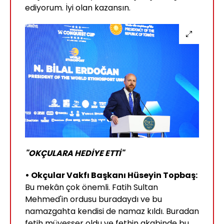
ediyorum. İyi olan kazansın.
"OKÇULARA HEDİYE ETTİ"
• Okçular Vakfı Başkanı Hüseyin Topbaş:
Bu mekân çok önemli. Fatih Sultan
Mehmed'in ordusu buradaydı ve bu
namazgahta kendisi de namaz kıldı. Buradan
fetih müyesser oldu ve fethin akabinde bu