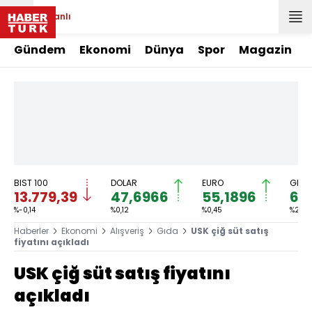
Canlı
Gündem
Ekonomi
Dünya
Spor
Magazin
BIST 100
DOLAR
EURO
GRAM
13.779,39
47,6966
55,1896
6.
%-0,14
%0,12
%0,45
%2,59
Haberler
Ekonomi
Alışveriş
Gıda
USK çiğ süt satış
fiyatını açıkladı
USK çiğ süt satış fiyatını
açıkladı