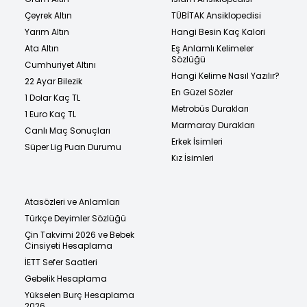
Çeyrek Altın
TÜBİTAK Ansiklopedisi
Yarım Altın
Hangi Besin Kaç Kalori
Ata Altın
Eş Anlamlı Kelimeler
Sözlüğü
Cumhuriyet Altını
Hangi Kelime Nasıl Yazılır?
22 Ayar Bilezik
En Güzel Sözler
1 Dolar Kaç TL
Metrobüs Durakları
1 Euro Kaç TL
Marmaray Durakları
Canlı Maç Sonuçları
Erkek İsimleri
Süper Lig Puan Durumu
Kız İsimleri
Atasözleri ve Anlamları
Türkçe Deyimler Sözlüğü
Çin Takvimi 2026 ve Bebek
Cinsiyeti Hesaplama
İETT Sefer Saatleri
Gebelik Hesaplama
Yükselen Burç Hesaplama
2026