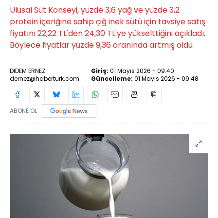
Ulusal Süt Konseyi, yüzde 3,6 yağ ve yüzde 3,2
protein içeriğine sahip çiğ inek sütü için tavsiye satış
fiyatını 22,22 TL'den 24,30 TL'ye yükselttiğini açıkladı.
Böylece fiyatlar yüzde 9,36 oranında artmış oldu
DİDEM ERNEZ
Giriş:
01 Mayıs 2026 - 09:40
dernez@haberturk.com
Güncelleme:
01 Mayıs 2026 - 09:48
ABONE OL