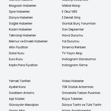
Magazin Haberleri
İstiklal Marşı
Spor Haberleri
E Okul VBS
Dünya Haberleri
E Devlet Giriş
Sağlık Haberleri
Günlük Burç Yorumları
Kadın Haberleri
Son Depremler
Teknoloji Haberleri
Hava Durumu
Memur ve Emekli Haberleri
Yol Durumu
Altın Fiyatları
Sinema Rehberi
Dolar Kuru
TV Yayın Akışı
Euro Kuru
Instagram Dondurma
Kripto Para Fiyatları
Instagram Silme
Yemek Tarifleri
Video Haberler
Ayetel Kürsi
TDK Sözlük Anlamları
Saatlerin Anlamı
Üniversite Taban Puanları
Aşk Sözleri
Rüya Tabirleri
Günaydın Mesajları
Dünya Tarihi ve Türk Tarihi
Gram Altın
İslam Ansiklopedisi