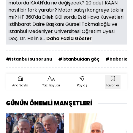
motorda KAAN'da ne değişecek? 20 adet KAAN
nasıl bir fark yaratır? Motor satışı kongreye takılır
mı? HT 360'da Dilek Gül sordu;Eski Hava Kuvvetleri
İstihbarat Daire Başkanı Gürsel Tokmakoğlu ve
İstanbul Medeniyet Üniversitesi Öğretim Üyesi
Doç. Dr. Helin S...
Daha Fazla Göster
#İstanbul su sorunu
#istanbuldan göç
#haberler
Ana Sayfa
Yazı Boyutu
Paylaş
Favoriler
GÜNÜN ÖNEMLİ MANŞETLERİ