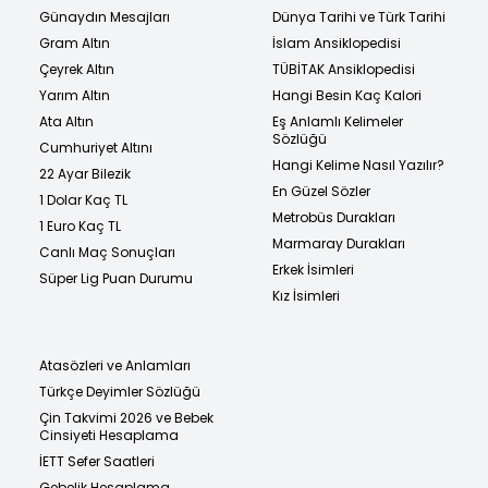
Günaydın Mesajları
Dünya Tarihi ve Türk Tarihi
Gram Altın
İslam Ansiklopedisi
Çeyrek Altın
TÜBİTAK Ansiklopedisi
Yarım Altın
Hangi Besin Kaç Kalori
Ata Altın
Eş Anlamlı Kelimeler
Sözlüğü
Cumhuriyet Altını
Hangi Kelime Nasıl Yazılır?
22 Ayar Bilezik
En Güzel Sözler
1 Dolar Kaç TL
Metrobüs Durakları
1 Euro Kaç TL
Marmaray Durakları
Canlı Maç Sonuçları
Erkek İsimleri
Süper Lig Puan Durumu
Kız İsimleri
Atasözleri ve Anlamları
Türkçe Deyimler Sözlüğü
Çin Takvimi 2026 ve Bebek
Cinsiyeti Hesaplama
İETT Sefer Saatleri
Gebelik Hesaplama