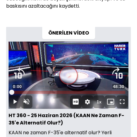
baskısını azaltacağını kaydetti.
ÖNERİLEN VİDEO
Videoyu
Süre
0:00
Toplam
48:30
Oynat
Yüklendi
:
0.34%
Süre
1x
Oynat
Sesi
Oynatma
Mini
Tam
Aç
Hızı
oynatıcı
Ekran
HT 360 - 25 Haziran 2026 (KAAN Ne Zaman F-
35'e Alternatif Olur?)
KAAN ne zaman F-35'e alternatif olur? Yerli