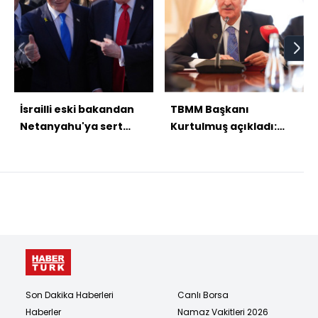
İsrailli eski bakandan
TBMM Başkanı
Netanyahu'ya sert
Kurtulmuş açıkladı:
eleştiri
Çıkarılacak yasa af
niteliğinde olmayacak
Son Dakika Haberleri
Canlı Borsa
Haberler
Namaz Vakitleri 2026