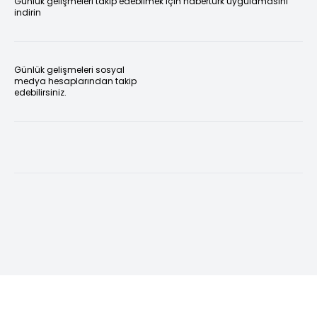
Günlük gelişmeleri takip edebilmek için habertürk uygulamasını
indirin
Günlük gelişmeleri sosyal
medya hesaplarından takip
edebilirsiniz.