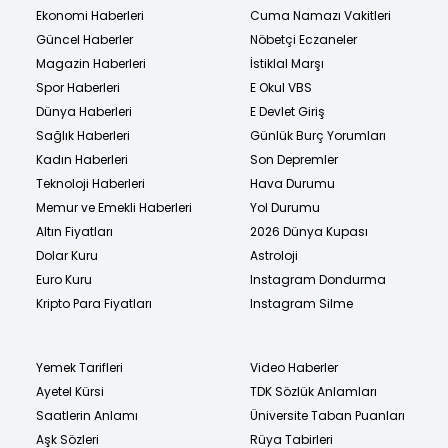
Ekonomi Haberleri
Cuma Namazı Vakitleri
Güncel Haberler
Nöbetçi Eczaneler
Magazin Haberleri
İstiklal Marşı
Spor Haberleri
E Okul VBS
Dünya Haberleri
E Devlet Giriş
Sağlık Haberleri
Günlük Burç Yorumları
Kadın Haberleri
Son Depremler
Teknoloji Haberleri
Hava Durumu
Memur ve Emekli Haberleri
Yol Durumu
Altın Fiyatları
2026 Dünya Kupası
Dolar Kuru
Astroloji
Euro Kuru
Instagram Dondurma
Kripto Para Fiyatları
Instagram Silme
Yemek Tarifleri
Video Haberler
Ayetel Kürsi
TDK Sözlük Anlamları
Saatlerin Anlamı
Üniversite Taban Puanları
Aşk Sözleri
Rüya Tabirleri